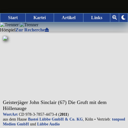
Start
Kartei
Artikel
Links
Hörspiel
Zur Recherche
Geisterjäger John Sinclair (67) Die Gruft mit dem
Höllenauge
WortArt
CD 978-3-7857-4473-4 (
2011
)
aus dem Hause
Bastei Lübbe GmbH & Co. KG
, Köln • Vertrieb:
tonpool
Medien GmbH
und
Lübbe Audio