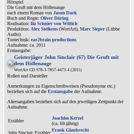
Hörspiel
Die Gruft mit dem Höllenauge
nach einem Roman von
Jason Dark
Buch und Regie:
Oliver Döring
Realisation:
Ila Schnier von Wittich
Produktion:
Alex Stelkens
(WortArt),
Marc Sieper
(Lübbe
Audio)
Tontechnik:
ear2brain productions
Aufnahme:
ca. 2011
Erstausgabe:
Geisterjäger John Sinclair (67) Die Gruft mit
dem Höllenauge
WortArt CD 978-3-7857-4473-4 (2011)
Rollen und Darsteller
Anmerkungen zu Eigenschreibweisen (Pseudonyme etc.)
beziehen sich auf die
Erstausgabe
der Aufnahme
.
Altersangaben beziehen sich auf den jeweiligen
Zeitpunkt der
Aufnahme
.
Joachim Kerzel
Erzähler
(ca. 69‑jährig)
Frank Glaubrecht
John Sinclair, Erzähler