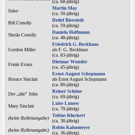
(ca. 68‑jährig)
Martin May
Suko
(ca. 50‑jährig)
Detlef Bierstedt
Bill Conolly
(ca. 59‑jährig)
Daniela Hoffmann
Sheila Conolly
(ca. 48‑jährig)
Friedrich G. Beckhaus
Gordon Miller
als
F. G. Beckhaus
(ca. 83‑jährig)
Dietmar Wunder
Frank Evans
(ca. 45‑jährig)
Ernst-August Schepmann
Horace Sinclair
als
Ernst August Schepmann
(ca. 80‑jährig)
Reiner Schöne
Der „alte" John
(ca. 69‑jährig)
Luise Lunow
Mary Sinclair
(ca. 79‑jährig)
Tobias Kluckert
(keine Rollenangabe)
(ca. 38‑jährig)
Robin Kahnmeyer
(keine Rollenangabe)
(ca. 36‑jährig)