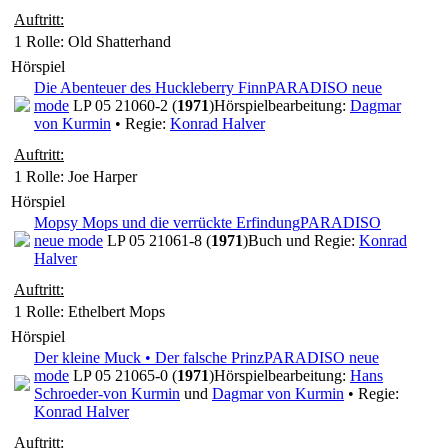
Auftritt:
1 Rolle
: Old Shatterhand
Hörspiel
Die Abenteuer des Huckleberry Finn
PARADISO neue
mode
LP 05 21060-2 (
1971
)
Hörspielbearbeitung:
Dagmar
von Kurmin
• Regie:
Konrad Halver
Auftritt:
1 Rolle
: Joe Harper
Hörspiel
Mopsy Mops und die verrückte Erfindung
PARADISO
neue mode
LP 05 21061-8 (
1971
)
Buch und Regie:
Konrad
Halver
Auftritt:
1 Rolle
: Ethelbert Mops
Hörspiel
Der kleine Muck • Der falsche Prinz
PARADISO neue
mode
LP 05 21065-0 (
1971
)
Hörspielbearbeitung:
Hans
Schroeder-von Kurmin
und
Dagmar von Kurmin
• Regie:
Konrad Halver
Auftritt: