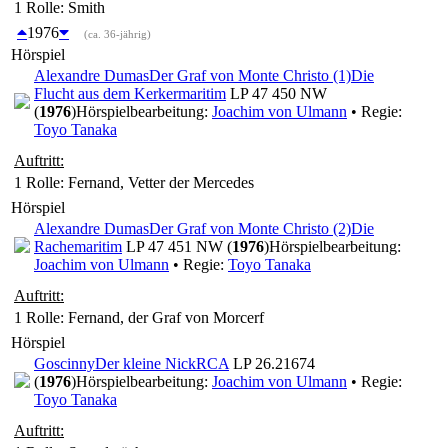
1 Rolle
: Smith
1976
(ca. 36-jährig)
Hörspiel
Alexandre Dumas
Der Graf von Monte Christo (1)
Die
Flucht aus dem Kerker
maritim
LP 47 450 NW
(
1976
)
Hörspielbearbeitung:
Joachim von Ulmann
• Regie:
Toyo Tanaka
Auftritt:
1 Rolle
: Fernand, Vetter der Mercedes
Hörspiel
Alexandre Dumas
Der Graf von Monte Christo (2)
Die
Rache
maritim
LP 47 451 NW (
1976
)
Hörspielbearbeitung:
Joachim von Ulmann
• Regie:
Toyo Tanaka
Auftritt:
1 Rolle
: Fernand, der Graf von Morcerf
Hörspiel
Goscinny
Der kleine Nick
RCA
LP 26.21674
(
1976
)
Hörspielbearbeitung:
Joachim von Ulmann
• Regie:
Toyo Tanaka
Auftritt: