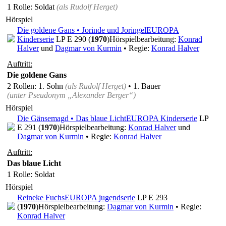
1 Rolle
: Soldat
(als
Rudolf Herget
)
Hörspiel
Die goldene Gans • Jorinde und Joringel
EUROPA
Kinderserie
LP E 290 (
1970
)
Hörspielbearbeitung:
Konrad
Halver
und
Dagmar von Kurmin
• Regie:
Konrad Halver
Auftritt:
Die goldene Gans
2 Rollen
: 1. Sohn
(als
Rudolf Herget
)
• 1. Bauer
(unter Pseudonym
„Alexander Berger“
)
Hörspiel
Die Gänsemagd • Das blaue Licht
EUROPA Kinderserie
LP
E 291 (
1970
)
Hörspielbearbeitung:
Konrad Halver
und
Dagmar von Kurmin
• Regie:
Konrad Halver
Auftritt:
Das blaue Licht
1 Rolle
: Soldat
Hörspiel
Reineke Fuchs
EUROPA jugendserie
LP E 293
(
1970
)
Hörspielbearbeitung:
Dagmar von Kurmin
• Regie:
Konrad Halver