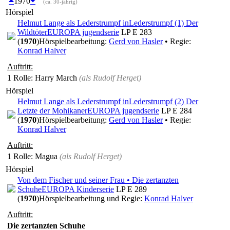
1970
(ca. 30-jährig)
Hörspiel
Helmut Lange als Lederstrumpf in
Lederstrumpf (1) Der
Wildtöter
EUROPA jugendserie
LP E 283
(
1970
)
Hörspielbearbeitung:
Gerd von Hasler
• Regie:
Konrad Halver
Auftritt:
1 Rolle
: Harry March
(als
Rudolf Herget
)
Hörspiel
Helmut Lange als Lederstrumpf in
Lederstrumpf (2) Der
Letzte der Mohikaner
EUROPA jugendserie
LP E 284
(
1970
)
Hörspielbearbeitung:
Gerd von Hasler
• Regie:
Konrad Halver
Auftritt:
1 Rolle
: Magua
(als
Rudolf Herget
)
Hörspiel
Von dem Fischer und seiner Frau • Die zertanzten
Schuhe
EUROPA Kinderserie
LP E 289
(
1970
)
Hörspielbearbeitung und Regie:
Konrad Halver
Auftritt:
Die zertanzten Schuhe