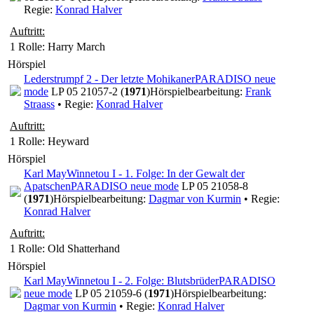
Regie:
Konrad Halver
Auftritt:
1 Rolle
: Harry March
Hörspiel
Lederstrumpf 2 - Der letzte Mohikaner
PARADISO neue
mode
LP 05 21057-2 (
1971
)
Hörspielbearbeitung:
Frank
Straass
• Regie:
Konrad Halver
Auftritt:
1 Rolle
: Heyward
Hörspiel
Karl May
Winnetou I - 1. Folge: In der Gewalt der
Apatschen
PARADISO neue mode
LP 05 21058-8
(
1971
)
Hörspielbearbeitung:
Dagmar von Kurmin
• Regie:
Konrad Halver
Auftritt:
1 Rolle
: Old Shatterhand
Hörspiel
Karl May
Winnetou I - 2. Folge: Blutsbrüder
PARADISO
neue mode
LP 05 21059-6 (
1971
)
Hörspielbearbeitung:
Dagmar von Kurmin
• Regie:
Konrad Halver