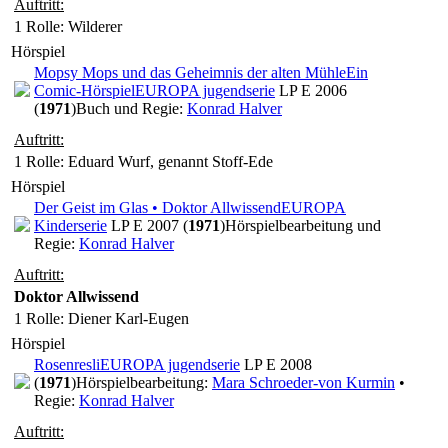
Auftritt:
1 Rolle
: Wilderer
Hörspiel
Mopsy Mops und das Geheimnis der alten Mühle
Ein
Comic-Hörspiel
EUROPA jugendserie
LP E 2006
(
1971
)
Buch und Regie:
Konrad Halver
Auftritt:
1 Rolle
: Eduard Wurf, genannt Stoff-Ede
Hörspiel
Der Geist im Glas • Doktor Allwissend
EUROPA
Kinderserie
LP E 2007 (
1971
)
Hörspielbearbeitung und
Regie:
Konrad Halver
Auftritt:
Doktor Allwissend
1 Rolle
: Diener Karl-Eugen
Hörspiel
Rosenresli
EUROPA jugendserie
LP E 2008
(
1971
)
Hörspielbearbeitung:
Mara Schroeder-von Kurmin
•
Regie:
Konrad Halver
Auftritt: