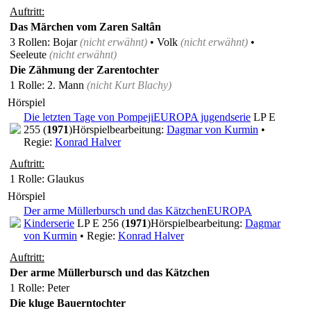
Auftritt:
Das Märchen vom Zaren Saltân
3 Rollen
: Bojar
(nicht erwähnt)
• Volk
(nicht erwähnt)
•
Seeleute
(nicht erwähnt)
Die Zähmung der Zarentochter
1 Rolle
: 2. Mann
(nicht
Kurt Blachy
)
Hörspiel
Die letzten Tage von Pompeji
EUROPA jugendserie
LP E
255 (
1971
)
Hörspielbearbeitung:
Dagmar von Kurmin
•
Regie:
Konrad Halver
Auftritt:
1 Rolle
: Glaukus
Hörspiel
Der arme Müllerbursch und das Kätzchen
EUROPA
Kinderserie
LP E 256 (
1971
)
Hörspielbearbeitung:
Dagmar
von Kurmin
• Regie:
Konrad Halver
Auftritt:
Der arme Müllerbursch und das Kätzchen
1 Rolle
: Peter
Die kluge Bauerntochter