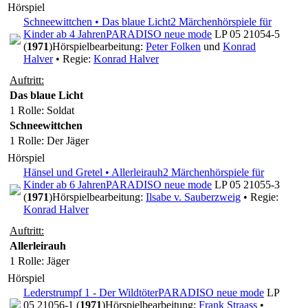
Hörspiel
Schneewittchen • Das blaue Licht
2 Märchenhörspiele für
Kinder ab 4 Jahren
PARADISO neue mode
LP 05 21054-5
(
1971
)
Hörspielbearbeitung:
Peter Folken
und
Konrad
Halver
• Regie:
Konrad Halver
Auftritt:
Das blaue Licht
1 Rolle
: Soldat
Schneewittchen
1 Rolle
: Der Jäger
Hörspiel
Hänsel und Gretel • Allerleirauh
2 Märchenhörspiele für
Kinder ab 6 Jahren
PARADISO neue mode
LP 05 21055-3
(
1971
)
Hörspielbearbeitung:
Ilsabe v. Sauberzweig
• Regie:
Konrad Halver
Auftritt:
Allerleirauh
1 Rolle
: Jäger
Hörspiel
Lederstrumpf 1 - Der Wildtöter
PARADISO neue mode
LP
05 21056-1 (
1971
)
Hörspielbearbeitung:
Frank Straass
•