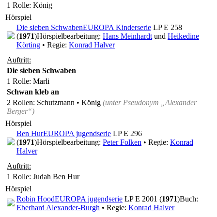
1 Rolle
: König
Hörspiel
Die sieben Schwaben
EUROPA Kinderserie
LP E 258
(
1971
)
Hörspielbearbeitung:
Hans Meinhardt
und
Heikedine
Körting
• Regie:
Konrad Halver
Auftritt:
Die sieben Schwaben
1 Rolle
: Marli
Schwan kleb an
2 Rollen
: Schutzmann • König
(unter Pseudonym
„Alexander
Berger“
)
Hörspiel
Ben Hur
EUROPA jugendserie
LP E 296
(
1971
)
Hörspielbearbeitung:
Peter Folken
• Regie:
Konrad
Halver
Auftritt:
1 Rolle
: Judah Ben Hur
Hörspiel
Robin Hood
EUROPA jugendserie
LP E 2001 (
1971
)
Buch:
Eberhard Alexander-Burgh
• Regie:
Konrad Halver