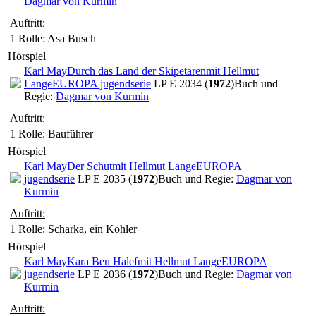
Dagmar von Kurmin
Auftritt:
1 Rolle
: Asa Busch
Hörspiel
Karl May
Durch das Land der Skipetaren
mit Hellmut
Lange
EUROPA jugendserie
LP E 2034 (
1972
)
Buch und
Regie:
Dagmar von Kurmin
Auftritt:
1 Rolle
: Bauführer
Hörspiel
Karl May
Der Schut
mit Hellmut Lange
EUROPA
jugendserie
LP E 2035 (
1972
)
Buch und Regie:
Dagmar von
Kurmin
Auftritt:
1 Rolle
: Scharka, ein Köhler
Hörspiel
Karl May
Kara Ben Halef
mit Hellmut Lange
EUROPA
jugendserie
LP E 2036 (
1972
)
Buch und Regie:
Dagmar von
Kurmin
Auftritt: