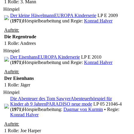
1 Rolle
: 3. Mann
Hörspiel
Der kleine Häwelmann
EUROPA Kinderserie
LP E 2009
(
1971
)
Hörspielbearbeitung und Regie:
Konrad Halver
Auftritt:
Die Regentrude
1 Rolle
: Andrees
Hörspiel
Der Eisenhans
EUROPA Kinderserie
LP E 2010
(
1971
)
Hörspielbearbeitung und Regie:
Konrad Halver
Auftritt:
Der Eisenhans
1 Rolle
: Jäger
Hörspiel
Die Abenteuer des Tom Sawyer
Abenteuerhörspiel für
Kinder ab 9 Jahren
PARADISO neue mode
LP 05 21046-4
(
1971
)
Hörspielbearbeitung:
Dagmar von Kurmin
• Regie:
Konrad Halver
Auftritt:
1 Rolle
: Joe Harper