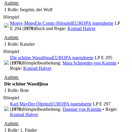
Auftritt:
1 Rolle
: Isegrim, der Wolf
Hörspiel
Mopsy Mops
Ein Comic-Hörspiel
EUROPA jugendserie
LP
E 294 (
1970
)
Buch und Regie:
Konrad Halver
Auftritt:
1 Rolle
: Kanzler
Hörspiel
Die schöne Wassiljissa
EUROPA jugendserie
LP E 295
(
1970
)
Hörspielbearbeitung:
Mara Schroeder-von Kurmin
•
Regie:
Konrad Halver
Auftritt:
Die schöne Wassiljissa
1 Rolle
: Bote
Hörspiel
Karl May
Der Ölprinz
EUROPA jugendserie
LP E 297
(
1970
)
Hörspielbearbeitung:
Dagmar von Kurmin
• Regie:
Konrad Halver
Auftritt:
1 Rolle
: 1. Finder