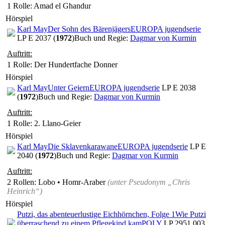
1 Rolle
: Amad el Ghandur
Hörspiel
Karl May
Der Sohn des Bärenjägers
EUROPA jugendserie
LP E 2037 (
1972
)
Buch und Regie:
Dagmar von Kurmin
Auftritt:
1 Rolle
: Der Hundertfache Donner
Hörspiel
Karl May
Unter Geiern
EUROPA jugendserie
LP E 2038
(
1972
)
Buch und Regie:
Dagmar von Kurmin
Auftritt:
1 Rolle
: 2. Llano-Geier
Hörspiel
Karl May
Die Sklavenkarawane
EUROPA jugendserie
LP E
2040 (
1972
)
Buch und Regie:
Dagmar von Kurmin
Auftritt:
2 Rollen
: Lobo • Homr-Araber
(unter Pseudonym
„Chris
Heinrich“
)
Hörspiel
Putzi, das abenteuerlustige Eichhörnchen, Folge 1
Wie Putzi
überraschend zu einem Pflegekind kam
POLY
LP 2951 003