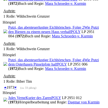
(
1972
)
Buch und Regie:
Mara Schroeder-v. Kurmin
Auftritt:
1 Rolle
: Wildschwein Grunzer
Hörspiel
Putzi, das abenteuerlustige Eichhörnchen, Folge 2
Wie Putzi
den Bienen zu einem neuen Haus verhalf
POLY
LP 2951
004 (
1972
)
Buch und Regie:
Mara Schroeder-v. Kurmin
Auftritt:
1 Rolle
: Wildschwein Grunzer
Hörspiel
Putzi, das abenteuerlustige Eichhörnchen, Folge 4
Wie Putzi
dem Osterhasen Pinselpfote half
POLY
LP 2951 006
(
1972
)
Buch und Regie:
Mara Schroeder-v. Kurmin
Auftritt:
1 Rolle
: Biber Tim
1973
(ca. 33-jährig)
Hörspiel
Jules Verne
Kurier des Zaren
POLY
LP 2951 012
(
1973
)
Hörspielbearbeitung und Regie:
Dagmar von Kurmin