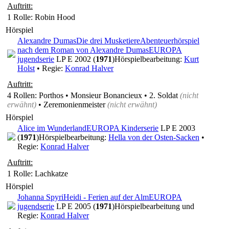
Auftritt:
1 Rolle
: Robin Hood
Hörspiel
Alexandre Dumas
Die drei Musketiere
Abenteuerhörspiel
nach dem Roman von Alexandre Dumas
EUROPA
jugendserie
LP E 2002 (
1971
)
Hörspielbearbeitung:
Kurt
Holst
• Regie:
Konrad Halver
Auftritt:
4 Rollen
: Porthos • Monsieur Bonancieux • 2. Soldat
(nicht
erwähnt)
• Zeremonienmeister
(nicht erwähnt)
Hörspiel
Alice im Wunderland
EUROPA Kinderserie
LP E 2003
(
1971
)
Hörspielbearbeitung:
Hella von der Osten-Sacken
•
Regie:
Konrad Halver
Auftritt:
1 Rolle
: Lachkatze
Hörspiel
Johanna Spyri
Heidi - Ferien auf der Alm
EUROPA
jugendserie
LP E 2005 (
1971
)
Hörspielbearbeitung und
Regie:
Konrad Halver