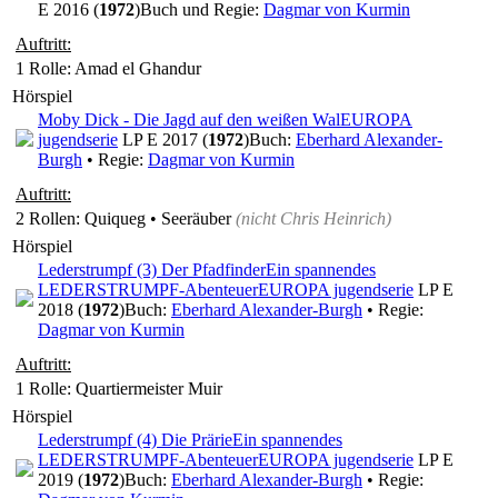
E 2016 (
1972
)
Buch und Regie:
Dagmar von Kurmin
Auftritt:
1 Rolle
: Amad el Ghandur
Hörspiel
Moby Dick - Die Jagd auf den weißen Wal
EUROPA
jugendserie
LP E 2017 (
1972
)
Buch:
Eberhard Alexander-
Burgh
• Regie:
Dagmar von Kurmin
Auftritt:
2 Rollen
: Quiqueg • Seeräuber
(nicht
Chris Heinrich
)
Hörspiel
Lederstrumpf (3) Der Pfadfinder
Ein spannendes
LEDERSTRUMPF-Abenteuer
EUROPA jugendserie
LP E
2018 (
1972
)
Buch:
Eberhard Alexander-Burgh
• Regie:
Dagmar von Kurmin
Auftritt:
1 Rolle
: Quartiermeister Muir
Hörspiel
Lederstrumpf (4) Die Prärie
Ein spannendes
LEDERSTRUMPF-Abenteuer
EUROPA jugendserie
LP E
2019 (
1972
)
Buch:
Eberhard Alexander-Burgh
• Regie: