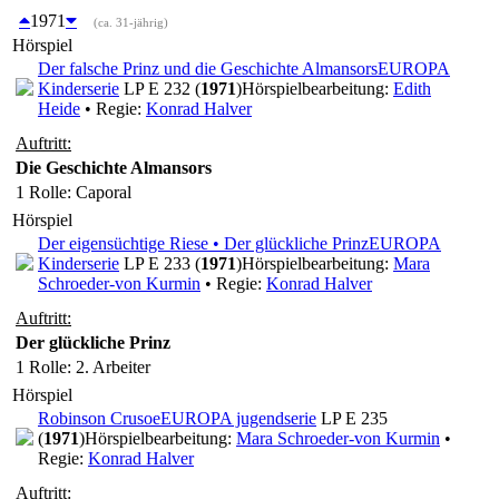
1971
(ca. 31-jährig)
Hörspiel
Der falsche Prinz und die Geschichte Almansors
EUROPA
Kinderserie
LP E 232 (
1971
)
Hörspielbearbeitung:
Edith
Heide
• Regie:
Konrad Halver
Auftritt:
Die Geschichte Almansors
1 Rolle
: Caporal
Hörspiel
Der eigensüchtige Riese • Der glückliche Prinz
EUROPA
Kinderserie
LP E 233 (
1971
)
Hörspielbearbeitung:
Mara
Schroeder-von Kurmin
• Regie:
Konrad Halver
Auftritt:
Der glückliche Prinz
1 Rolle
: 2. Arbeiter
Hörspiel
Robinson Crusoe
EUROPA jugendserie
LP E 235
(
1971
)
Hörspielbearbeitung:
Mara Schroeder-von Kurmin
•
Regie:
Konrad Halver
Auftritt: