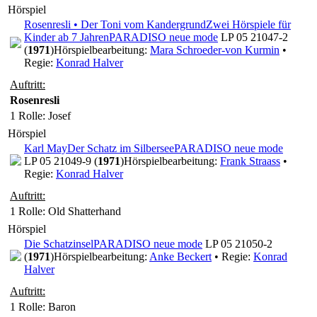
Hörspiel
Rosenresli • Der Toni vom Kandergrund
Zwei Hörspiele für
Kinder ab 7 Jahren
PARADISO neue mode
LP 05 21047-2
(
1971
)
Hörspielbearbeitung:
Mara Schroeder-von Kurmin
•
Regie:
Konrad Halver
Auftritt:
Rosenresli
1 Rolle
: Josef
Hörspiel
Karl May
Der Schatz im Silbersee
PARADISO neue mode
LP 05 21049-9 (
1971
)
Hörspielbearbeitung:
Frank Straass
•
Regie:
Konrad Halver
Auftritt:
1 Rolle
: Old Shatterhand
Hörspiel
Die Schatzinsel
PARADISO neue mode
LP 05 21050-2
(
1971
)
Hörspielbearbeitung:
Anke Beckert
• Regie:
Konrad
Halver
Auftritt:
1 Rolle
: Baron