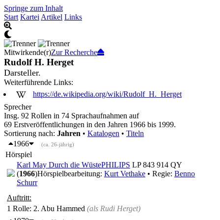
Springe zum Inhalt
Start
Kartei
Artikel
Links
Mitwirkende(r)
Zur Recherche
Rudolf H. Herget
Darsteller.
Weiterführende Links:
https://de.wikipedia.org/wiki/Rudolf_H._Herget
Sprecher
Insg. 92 Rollen in 74 Sprachaufnahmen auf
69 Erstveröffentlichungen in den Jahren 1966 bis 1999.
Sortierung nach:
Jahren
•
Katalogen
•
Titeln
1966
(ca. 26-jährig)
Hörspiel
Karl May
Durch die Wüste
PHILIPS
LP 843 914 QY
(
1966
)
Hörspielbearbeitung:
Kurt Vethake
• Regie:
Benno
Schurr
Auftritt:
1 Rolle
: 2. Abu Hammed
(als
Rudi Herget
)