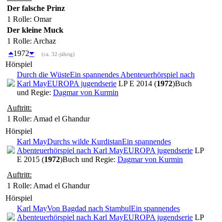
Der falsche Prinz
1 Rolle
: Omar
Der kleine Muck
1 Rolle
: Archaz
1972
(ca. 32-jährig)
Hörspiel
Durch die Wüste
Ein spannendes Abenteuerhörspiel nach
Karl May
EUROPA jugendserie
LP E 2014 (
1972
)
Buch
und Regie:
Dagmar von Kurmin
Auftritt:
1 Rolle
: Amad el Ghandur
Hörspiel
Karl May
Durchs wilde Kurdistan
Ein spannendes
Abenteuerhörspiel nach Karl May
EUROPA jugendserie
LP
E 2015 (
1972
)
Buch und Regie:
Dagmar von Kurmin
Auftritt:
1 Rolle
: Amad el Ghandur
Hörspiel
Karl May
Von Bagdad nach Stambul
Ein spannendes
Abenteuerhörspiel nach Karl May
EUROPA jugendserie
LP