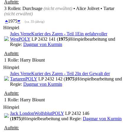
Auftritt:
3 Rollen
: Durchsage
(nicht erwähnt)
• Alice Jolivet • Tartar
(nicht erwähnt)
1975
(ca. 35-jährig)
Hörspiel
Jules Verne
Kurier des Zaren - Teil 1
Ein gefahrvoller
Weg
POLY
LP 2432 141 (
1975
)
Hörspielbearbeitung und
Regie:
Dagmar von Kurmin
Auftritt:
1 Rolle
: Harry Blount
Hörspiel
Jules Verne
Kurier des Zaren - Teil 2
In der Gewalt der
Tartaren
POLY
LP 2432 142 (
1975
)
Hörspielbearbeitung und
Regie:
Dagmar von Kurmin
Auftritt:
1 Rolle
: Harry Blount
Hörspiel
Jack London
Wolfsblut
POLY
LP 2432 146
(
1975
)
Hörspielbearbeitung und Regie:
Dagmar von Kurmin
Auftritt: