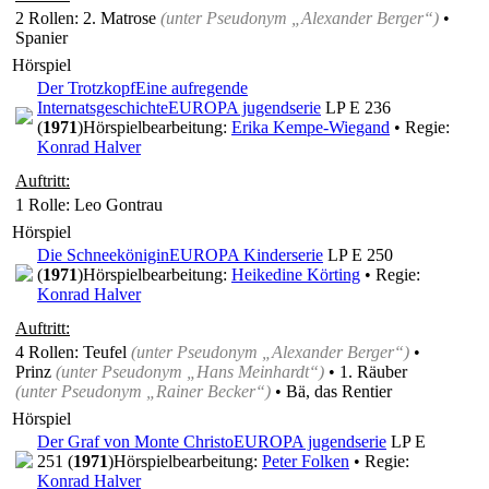
2 Rollen
: 2. Matrose
(unter Pseudonym
„Alexander Berger“
)
•
Spanier
Hörspiel
Der Trotzkopf
Eine aufregende
Internatsgeschichte
EUROPA jugendserie
LP E 236
(
1971
)
Hörspielbearbeitung:
Erika Kempe-Wiegand
• Regie:
Konrad Halver
Auftritt:
1 Rolle
: Leo Gontrau
Hörspiel
Die Schneekönigin
EUROPA Kinderserie
LP E 250
(
1971
)
Hörspielbearbeitung:
Heikedine Körting
• Regie:
Konrad Halver
Auftritt:
4 Rollen
: Teufel
(unter Pseudonym
„Alexander Berger“
)
•
Prinz
(unter Pseudonym
„Hans Meinhardt“
)
• 1. Räuber
(unter Pseudonym
„Rainer Becker“
)
• Bä, das Rentier
Hörspiel
Der Graf von Monte Christo
EUROPA jugendserie
LP E
251 (
1971
)
Hörspielbearbeitung:
Peter Folken
• Regie:
Konrad Halver