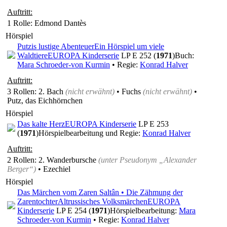
Auftritt:
1 Rolle
: Edmond Dantès
Hörspiel
Putzis lustige Abenteuer
Ein Hörspiel um viele
Waldtiere
EUROPA Kinderserie
LP E 252 (
1971
)
Buch:
Mara Schroeder-von Kurmin
• Regie:
Konrad Halver
Auftritt:
3 Rollen
: 2. Bach
(nicht erwähnt)
• Fuchs
(nicht erwähnt)
•
Putz, das Eichhörnchen
Hörspiel
Das kalte Herz
EUROPA Kinderserie
LP E 253
(
1971
)
Hörspielbearbeitung und Regie:
Konrad Halver
Auftritt:
2 Rollen
: 2. Wanderbursche
(unter Pseudonym
„Alexander
Berger“
)
• Ezechiel
Hörspiel
Das Märchen vom Zaren Saltân • Die Zähmung der
Zarentochter
Altrussisches Volksmärchen
EUROPA
Kinderserie
LP E 254 (
1971
)
Hörspielbearbeitung:
Mara
Schroeder-von Kurmin
• Regie:
Konrad Halver