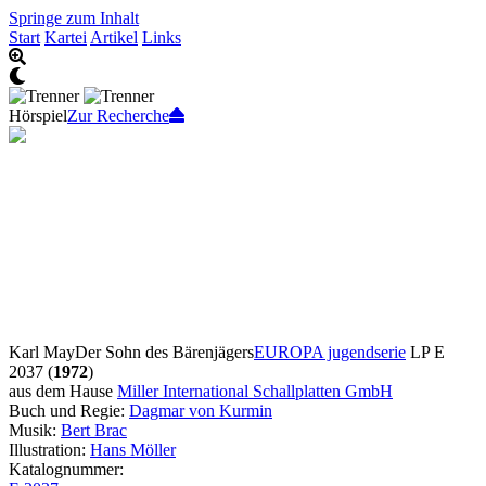
Springe zum Inhalt
Start
Kartei
Artikel
Links
Hörspiel
Zur Recherche
Karl May
Der Sohn des Bärenjägers
EUROPA jugendserie
LP E
2037 (
1972
)
aus dem Hause
Miller International Schallplatten GmbH
Buch und Regie:
Dagmar von Kurmin
Musik:
Bert Brac
Illustration:
Hans Möller
Katalognummer: