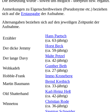
Die Besetzung wurde - soweit uns möglich -
überprüft bzw. ergänzt
.
Anmerkungen zu Eigenschreibweisen (Pseudonyme etc.) beziehen
sich auf die
Erstausgabe
der Aufnahme
.
Altersangaben beziehen sich auf den jeweiligen
Zeitpunkt der
Aufnahme
.
Hans Paetsch
Erzähler
(ca. 63‑jährig)
Horst Beck
Der dicke Jemmy
(ca. 59‑jährig)
Malte Petzel
Der lange Davy
(ca. 42‑jährig)
Gunther Beth
Wohkadeh
(ca. 27‑jährig)
Hobble-Frank
Immo Kroneberg
Bernd Kreibich
Martin Baumann
(ca. 33‑jährig)
Karl-Heinz Heß
Old Shatterhand
(ca. 42‑jährig)
Christian Rode
Winnetou
(ca. 36‑jährig)
Siegmar Schneider