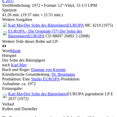
E 2037
Veröffentlichung: 1972
•
Format: 12"-Vinyl, 33 1/3 UPM
Spielzeit:
41:28 min. (19:37 min. • 21:51 min.)
Weitere Ausgaben
Karl May
Der Sohn des Bärenjägers
EUROPA
MC 4210 (1975)
EUROPA - Die Originale (57) Der Sohn des
Bärenjägers
EUROPA
CD 88697 26892 2 (2008)
Weitere Teile dieser Reihe auf LP:
Wort
Musik
Hörspiel
Der Sohn des Bärenjägers
nach
Karl May
Buch und Regie:
Dagmar von Kurmin
Künstlerische Gesamtleitung:
Dr. Beurmann
Produktion: Eine
Studio EUROPA
-Produktion
Aufnahme:
ca. 1972
Erstausgabe:
Karl May
Der Sohn des Bärenjägers
EUROPA jugendserie LP E
2037 (1972)
Verlauf
Rollen und Darsteller