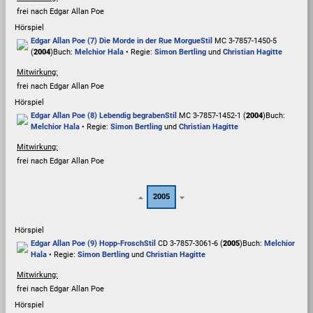
frei nach Edgar Allan Poe
Hörspiel
Edgar Allan Poe (7) Die Morde in der Rue Morgue
Stil
MC 3-7857-1450-5
(
2004
)
Buch:
Melchior Hala
• Regie:
Simon Bertling
und
Christian Hagitte
Mitwirkung:
frei nach Edgar Allan Poe
Hörspiel
Edgar Allan Poe (8) Lebendig begraben
Stil
MC 3-7857-1452-1 (
2004
)
Buch:
Melchior Hala
• Regie:
Simon Bertling
und
Christian Hagitte
Mitwirkung:
frei nach Edgar Allan Poe
2005
Hörspiel
Edgar Allan Poe (9) Hopp-Frosch
Stil
CD 3-7857-3061-6 (
2005
)
Buch:
Melchior
Hala
• Regie:
Simon Bertling
und
Christian Hagitte
Mitwirkung:
frei nach Edgar Allan Poe
Hörspiel