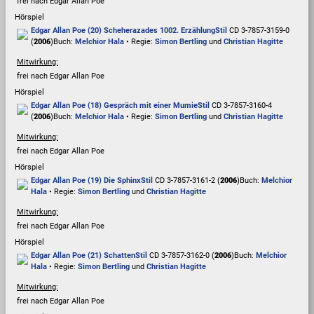
frei nach Edgar Allan Poe
Hörspiel
Edgar Allan Poe (20) Scheherazades 1002. Erzählung
Stil
CD 3-7857-3159-0
(
2006
)
Buch:
Melchior Hala
• Regie:
Simon Bertling
und
Christian Hagitte
Mitwirkung:
frei nach Edgar Allan Poe
Hörspiel
Edgar Allan Poe (18) Gespräch mit einer Mumie
Stil
CD 3-7857-3160-4
(
2006
)
Buch:
Melchior Hala
• Regie:
Simon Bertling
und
Christian Hagitte
Mitwirkung:
frei nach Edgar Allan Poe
Hörspiel
Edgar Allan Poe (19) Die Sphinx
Stil
CD 3-7857-3161-2 (
2006
)
Buch:
Melchior
Hala
• Regie:
Simon Bertling
und
Christian Hagitte
Mitwirkung:
frei nach Edgar Allan Poe
Hörspiel
Edgar Allan Poe (21) Schatten
Stil
CD 3-7857-3162-0 (
2006
)
Buch:
Melchior
Hala
• Regie:
Simon Bertling
und
Christian Hagitte
Mitwirkung:
frei nach Edgar Allan Poe