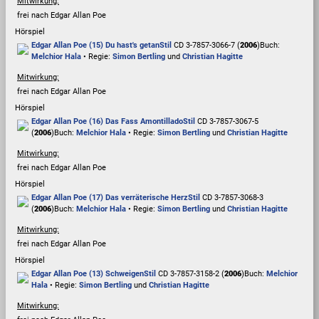
Mitwirkung:
frei nach Edgar Allan Poe
Hörspiel
Edgar Allan Poe (15) Du hast's getan
Stil
CD 3-7857-3066-7 (
2006
)
Buch:
Melchior Hala
• Regie:
Simon Bertling
und
Christian Hagitte
Mitwirkung:
frei nach Edgar Allan Poe
Hörspiel
Edgar Allan Poe (16) Das Fass Amontillado
Stil
CD 3-7857-3067-5
(
2006
)
Buch:
Melchior Hala
• Regie:
Simon Bertling
und
Christian Hagitte
Mitwirkung:
frei nach Edgar Allan Poe
Hörspiel
Edgar Allan Poe (17) Das verräterische Herz
Stil
CD 3-7857-3068-3
(
2006
)
Buch:
Melchior Hala
• Regie:
Simon Bertling
und
Christian Hagitte
Mitwirkung:
frei nach Edgar Allan Poe
Hörspiel
Edgar Allan Poe (13) Schweigen
Stil
CD 3-7857-3158-2 (
2006
)
Buch:
Melchior
Hala
• Regie:
Simon Bertling
und
Christian Hagitte
Mitwirkung: