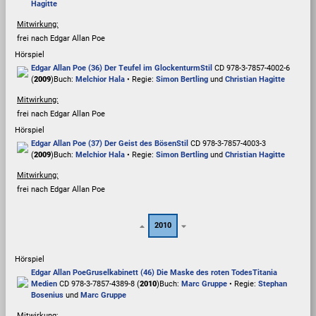
Hagitte
Mitwirkung:
frei nach Edgar Allan Poe
Hörspiel
Edgar Allan Poe (36) Der Teufel im Glockenturm
Stil
CD 978-3-7857-4002-6
(
2009
)
Buch:
Melchior Hala
• Regie:
Simon Bertling
und
Christian Hagitte
Mitwirkung:
frei nach Edgar Allan Poe
Hörspiel
Edgar Allan Poe (37) Der Geist des Bösen
Stil
CD 978-3-7857-4003-3
(
2009
)
Buch:
Melchior Hala
• Regie:
Simon Bertling
und
Christian Hagitte
Mitwirkung:
frei nach Edgar Allan Poe
2010
Hörspiel
Edgar Allan Poe
Gruselkabinett (46) Die Maske des roten Todes
Titania
Medien
CD 978-3-7857-4389-8 (
2010
)
Buch:
Marc Gruppe
• Regie:
Stephan
Bosenius
und
Marc Gruppe
Mitwirkung: