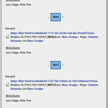
nach Edgar Allan Poe
2016
Hörspiel
Edgar Allan Poe
Gruselkabinett (111) Die Grube und das Pendel
Titania
Medien
CD 978-3-7857-5254-8 (
2016
)
Buch:
Marc Gruppe
• Regie:
Stephan
Bosenius
und
Marc Gruppe
Mitwirkung:
nach Edgar Allan Poe
2017
Hörspiel
Edgar Allan Poe
Gruselkabinett (127) Die Fakten im Fall Valdemar
Titania
Medien
CD 978-3-7857-5559-4 (
2017
)
Buch:
Marc Gruppe
• Regie:
Stephan
Bosenius
und
Marc Gruppe
Mitwirkung:
nach Edgar Allan Poe