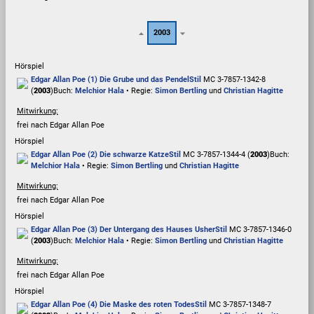
2003
Hörspiel
Edgar Allan Poe (1) Die Grube und das Pendel
Stil
MC 3-7857-1342-8
(
2003
)
Buch:
Melchior Hala
• Regie:
Simon Bertling
und
Christian Hagitte
Mitwirkung:
frei nach Edgar Allan Poe
Hörspiel
Edgar Allan Poe (2) Die schwarze Katze
Stil
MC 3-7857-1344-4 (
2003
)
Buch:
Melchior Hala
• Regie:
Simon Bertling
und
Christian Hagitte
Mitwirkung:
frei nach Edgar Allan Poe
Hörspiel
Edgar Allan Poe (3) Der Untergang des Hauses Usher
Stil
MC 3-7857-1346-0
(
2003
)
Buch:
Melchior Hala
• Regie:
Simon Bertling
und
Christian Hagitte
Mitwirkung:
frei nach Edgar Allan Poe
Hörspiel
Edgar Allan Poe (4) Die Maske des roten Todes
Stil
MC 3-7857-1348-7