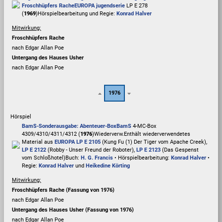
Froschhüpfers Rache
EUROPA jugendserie
LP E 278
(
1969
)
Hörspielbearbeitung und Regie:
Konrad Halver
Mitwirkung:
Froschhüpfers Rache
nach Edgar Allan Poe
Untergang des Hauses Usher
nach Edgar Allan Poe
1976
Hörspiel
BamS-Sonderausgabe: Abenteuer-Box
BamS
4-MC-Box
4309/4310/4311/4312 (
1976
)
Wiederverw.
Enthält wiederverwendetes
Material aus
EUROPA LP E 2105
(Kung Fu (1) Der Tiger vom Apache Creek),
LP E 2122
(Robby - Unser Freund der Roboter),
LP E 2123
(Das Gespenst
vom Schloßhotel)
Buch:
H. G. Francis
• Hörspielbearbeitung:
Konrad Halver
•
Regie:
Konrad Halver
und
Heikedine Körting
Mitwirkung:
Froschhüpfers Rache (Fassung von 1976)
nach Edgar Allan Poe
Untergang des Hauses Usher (Fassung von 1976)
nach Edgar Allan Poe