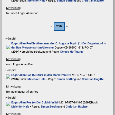
(
2003
)
Buch:
Melchior Hala
• Regie:
Simon Bertling
und
Christian Hagitte
Mitwirkung:
frei nach Edgar Allan Poe
2004
Hörspiel
Edgar Allan Poe
Die Abenteuer des C. Auguste Dupin (1) Der Doppelmord in
der Rue Morgue
maritim/Literatur
Doppel-CD 695901-311/PC407
(
2004
)
Hörspielbearbeitung und Regie:
Dennis Hoffmann
Mitwirkung:
nach Edgar Allan Poe
Hörspiel
Edgar Allan Poe (5) Sturz in den Mahlstrom
Stil
MC 3-7857-1446-7
(
2004
)
Buch:
Melchior Hala
• Regie:
Simon Bertling
und
Christian Hagitte
Mitwirkung:
frei nach Edgar Allan Poe
Hörspiel
Edgar Allan Poe (6) Der Goldkäfer
Stil
MC 3-7857-1448-3 (
2004
)
Buch:
Melchior Hala
• Regie:
Simon Bertling
und
Christian Hagitte
Mitwirkung: