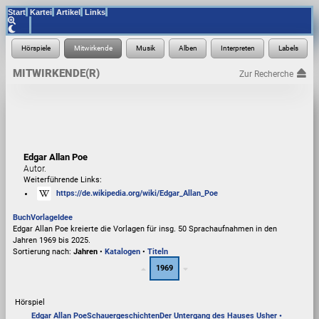
Start
Kartei
Artikel
Links
MITWIRKENDE(R)
Zur Recherche
Edgar Allan Poe
Autor.
Weiterführende Links:
https://de.wikipedia.org/wiki/Edgar_Allan_Poe
Buch
Vorlage
Idee
Edgar Allan Poe kreierte die Vorlagen für insg. 50 Sprachaufnahmen in den
Jahren 1969 bis 2025.
Sortierung nach:
Jahren
•
Katalogen
•
Titeln
1969
Hörspiel
Edgar Allan Poe
Schauergeschichten
Der Untergang des Hauses Usher •