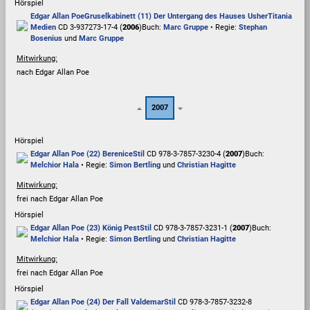
Hörspiel
Edgar Allan Poe
Gruselkabinett (11) Der Untergang des Hauses Usher
Titania
Medien
CD 3-937273-17-4 (
2006
)
Buch:
Marc Gruppe
• Regie:
Stephan
Bosenius
und
Marc Gruppe
Mitwirkung:
nach Edgar Allan Poe
2007
Hörspiel
Edgar Allan Poe (22) Berenice
Stil
CD 978-3-7857-3230-4 (
2007
)
Buch:
Melchior Hala
• Regie:
Simon Bertling
und
Christian Hagitte
Mitwirkung:
frei nach Edgar Allan Poe
Hörspiel
Edgar Allan Poe (23) König Pest
Stil
CD 978-3-7857-3231-1 (
2007
)
Buch:
Melchior Hala
• Regie:
Simon Bertling
und
Christian Hagitte
Mitwirkung:
frei nach Edgar Allan Poe
Hörspiel
Edgar Allan Poe (24) Der Fall Valdemar
Stil
CD 978-3-7857-3232-8