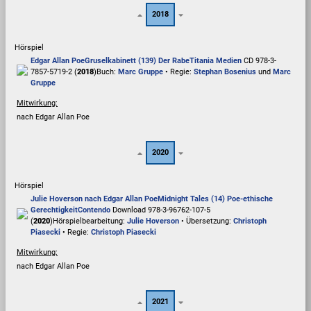
2018
Hörspiel
Edgar Allan Poe
Gruselkabinett (139) Der Rabe
Titania Medien
CD 978-3-
7857-5719-2 (
2018
)
Buch:
Marc Gruppe
• Regie:
Stephan Bosenius
und
Marc
Gruppe
Mitwirkung:
nach Edgar Allan Poe
2020
Hörspiel
Julie Hoverson nach Edgar Allan Poe
Midnight Tales (14) Poe-ethische
Gerechtigkeit
Contendo
Download 978-3-96762-107-5
(
2020
)
Hörspielbearbeitung:
Julie Hoverson
• Übersetzung:
Christoph
Piasecki
• Regie:
Christoph Piasecki
Mitwirkung:
nach Edgar Allan Poe
2021