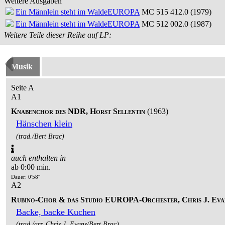
Weitere Ausgaben
Ein Männlein steht im Walde
EUROPA
MC 515 412.0 (1979)
Ein Männlein steht im Walde
EUROPA
MC 512 002.0 (1987)
Weitere Teile dieser Reihe auf LP:
Musik
Seite A
A1
Knabenchor des NDR, Horst Sellentin
(1963)
Hänschen klein
(trad./Bert Brac)
auch enthalten in
ab 0:00 min.
Dauer: 0'58''
A2
Rubino-Chor & das Studio EUROPA-Orchester, Chris J. Eva
Backe, backe Kuchen
(trad./arr. Chris J. Evans/Bert Brac)