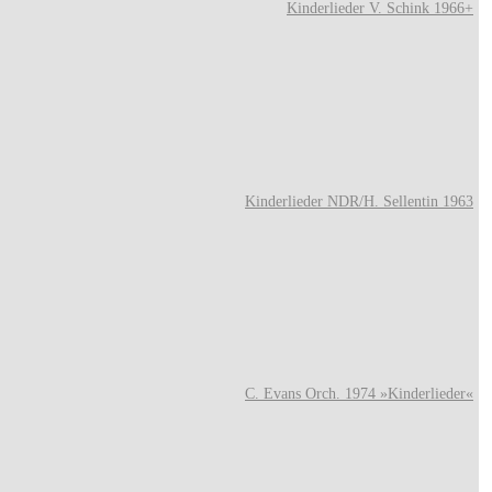
Kinderlieder V. Schink 1966+
Kinderlieder NDR/H. Sellentin 1963
C. Evans Orch. 1974 »Kinderlieder«