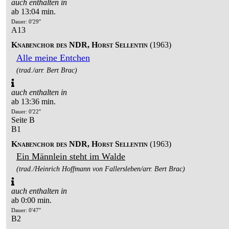
auch enthalten in
ab 13:04 min.
Dauer: 0'29''
A13
Knabenchor des NDR, Horst Sellentin
(1963)
Alle meine Entchen
(trad./arr. Bert Brac)
auch enthalten in
ab 13:36 min.
Dauer: 0'22''
Seite B
B1
Knabenchor des NDR, Horst Sellentin
(1963)
Ein Männlein steht im Walde
(trad./Heinrich Hoffmann von Fallersleben/arr. Bert Brac)
auch enthalten in
ab 0:00 min.
Dauer: 0'47''
B2