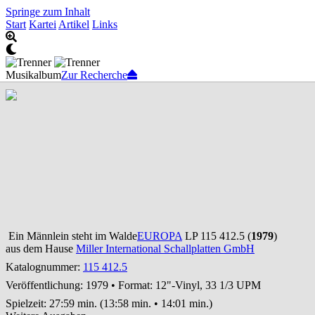
Springe zum Inhalt
Start
Kartei
Artikel
Links
Musikalbum
Zur Recherche
Ein Männlein steht im Walde
EUROPA
LP 115 412.5 (
1979
)
aus dem Hause
Miller International Schallplatten GmbH
Katalognummer:
115 412.5
Veröffentlichung: 1979
•
Format: 12"-Vinyl, 33 1/3 UPM
Spielzeit:
27:59 min. (13:58 min. • 14:01 min.)