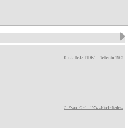
Kinderlieder NDR/H. Sellentin 1963
C. Evans Orch. 1974 »Kinderlieder«