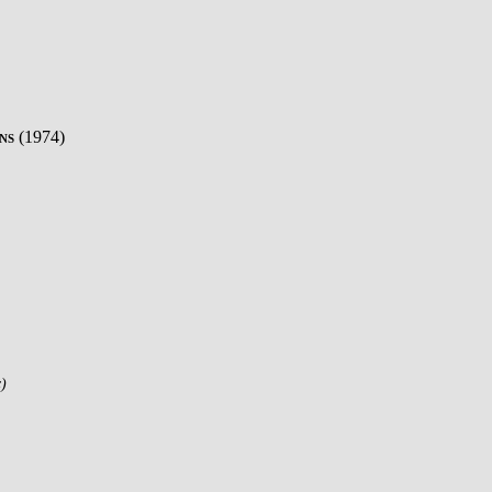
ns
(1974)
c)