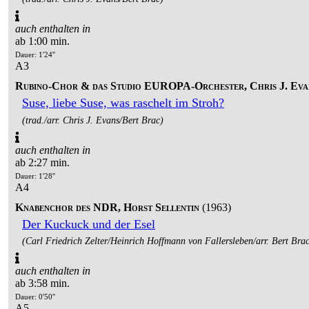
auch enthalten in
ab 1:00 min.
Dauer: 1'24''
A3
Rubino-Chor & das Studio EUROPA-Orchester, Chris J. Eva
Suse, liebe Suse, was raschelt im Stroh?
(trad./arr. Chris J. Evans/Bert Brac)
auch enthalten in
ab 2:27 min.
Dauer: 1'28''
A4
Knabenchor des NDR, Horst Sellentin
(1963)
Der Kuckuck und der Esel
(Carl Friedrich Zelter/Heinrich Hoffmann von Fallersleben/arr. Bert Bra
auch enthalten in
ab 3:58 min.
Dauer: 0'50''
A5