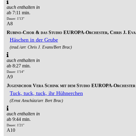
auch enthalten in
ab 7:11 min.
Dauer: 1'13''
A8
Rubino-Chor & das Studio EUROPA-Orchester, Chris J. Eva
Häschen in der Grube
(trad./arr. Chris J. Evans/Bert Brac)
auch enthalten in
ab 8:27 min.
Dauer: 1'14''
A9
Jugendchor Vera Schink mit dem Studio EUROPA-Orchester
Tuck, tuck, tuck, ihr Hühnerchen
(Ernst Anschütz/arr. Bert Brac)
auch enthalten in
ab 9:44 min.
Dauer: 1'21''
A10