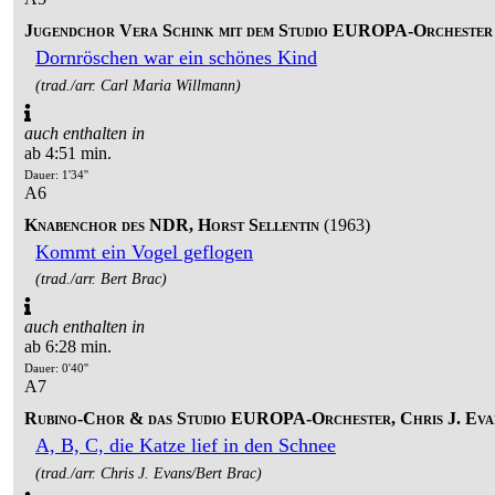
Jugendchor Vera Schink mit dem Studio EUROPA-Orchester
Dornröschen war ein schönes Kind
(trad./arr. Carl Maria Willmann)
auch enthalten in
ab 4:51 min.
Dauer: 1'34''
A6
Knabenchor des NDR, Horst Sellentin
(1963)
Kommt ein Vogel geflogen
(trad./arr. Bert Brac)
auch enthalten in
ab 6:28 min.
Dauer: 0'40''
A7
Rubino-Chor & das Studio EUROPA-Orchester, Chris J. Eva
A, B, C, die Katze lief in den Schnee
(trad./arr. Chris J. Evans/Bert Brac)