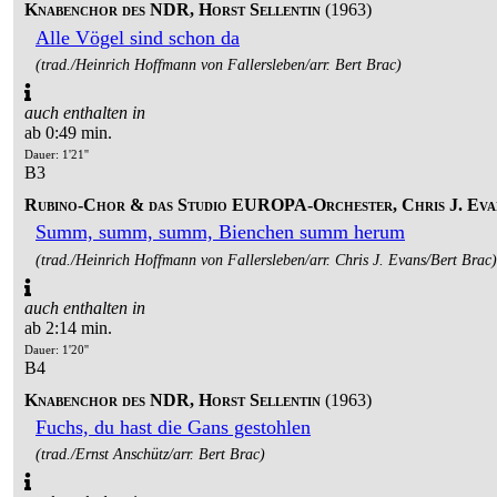
Knabenchor des NDR, Horst Sellentin
(1963)
Alle Vögel sind schon da
(trad./Heinrich Hoffmann von Fallersleben/arr. Bert Brac)
auch enthalten in
ab 0:49 min.
Dauer: 1'21''
B3
Rubino-Chor & das Studio EUROPA-Orchester, Chris J. Eva
Summ, summ, summ, Bienchen summ herum
(trad./Heinrich Hoffmann von Fallersleben/arr. Chris J. Evans/Bert Brac)
auch enthalten in
ab 2:14 min.
Dauer: 1'20''
B4
Knabenchor des NDR, Horst Sellentin
(1963)
Fuchs, du hast die Gans gestohlen
(trad./Ernst Anschütz/arr. Bert Brac)