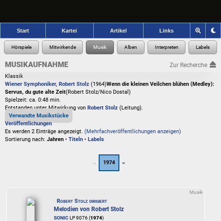
Start
Kartei
Artikel
Links
MUSIKAUFNAHME
Zur Recherche
Klassik
Wiener Symphoniker, Robert Stolz
(1964)
Wenn die kleinen Veilchen blühen (Medley):
Servus, du gute alte Zeit
(Robert Stolz/Nico Dostal)
Spielzeit: ca. 0:48 min.
Entstanden unter Mitwirkung von
Robert Stolz
(Leitung).
Verwandte Musikstücke
Veröffentlichungen
Es werden 2 Einträge angezeigt.
(Mehrfachveröffentlichungen anzeigen)
Sortierung nach:
Jahren
•
Titeln
•
Labels
1974
Musik
Robert Stolz dirigiert
Melodien von Robert Stolz
SONIC
LP 9076 (
1974
)