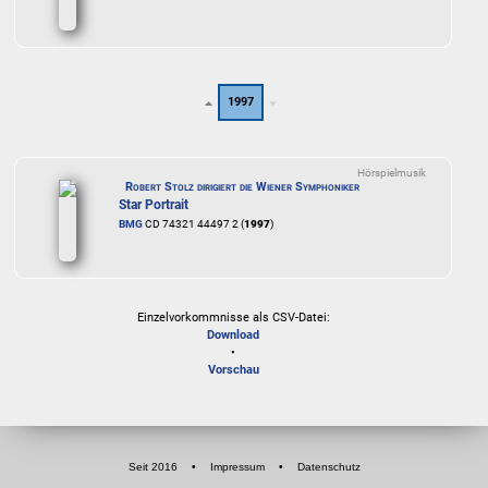
1997
Hörspielmusik
Robert Stolz dirigiert die Wiener Symphoniker
Star Portrait
BMG
CD 74321 44497 2 (
1997
)
Einzelvorkommnisse als CSV-Datei:
Download
•
Vorschau
Seit 2016
•
Impressum
•
Datenschutz