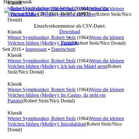
Hörspielmusik
Klassik
Robert Stolz dirigiert die Wiener Symphoniker
Star
Wiener Symphoniker, Robert Stolz
(1964)
Wenn die kleinen
Portrait
BMG
CD 74321 44497 2 (
1997
)
Veilchen blühen (Medley): Es lebe die Liebe
(Robert Stolz/Nico
Dostal)
Einzelvorkommnisse als CSV-Datei:
Download
Klassik
•
Wiener Symphoniker, Robert Stolz
(1964)
Wenn die kleinen
Vorschau
Veilchen blühen (Medley): Finale
(Robert Stolz/Nico Dostal)
Seit 2016
•
Impressum
•
Datenschutz
Klassik
Wiener Symphoniker, Robert Stolz
(1964)
Wenn die kleinen
Veilchen blühen (Medley): Ich hab ein Mädel gern
(Robert
Stolz/Nico Dostal)
Klassik
Wiener Symphoniker, Robert Stolz
(1964)
Wenn die kleinen
Veilchen blühen (Medley): Im Casino, da steht ein
Pianino
(Robert Stolz/Nico Dostal)
Klassik
Wiener Symphoniker, Robert Stolz
(1964)
Wenn die kleinen
Veilchen blühen (Medley): Introduktion
(Robert Stolz/Nico
Dostal)