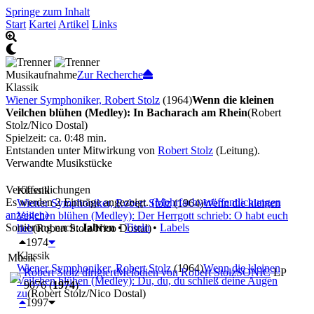
Springe zum Inhalt
Start
Kartei
Artikel
Links
Musikaufnahme
Zur Recherche
Klassik
Wiener Symphoniker, Robert Stolz
(1964)
Wenn die kleinen
Veilchen blühen (Medley): In Bacharach am Rhein
(Robert
Stolz/Nico Dostal)
Spielzeit: ca. 0:48 min.
Entstanden unter Mitwirkung von
Robert Stolz
(Leitung).
Verwandte Musikstücke
Veröffentlichungen
Klassik
Es werden 2 Einträge angezeigt.
(Mehrfachveröffentlichungen
Wiener Symphoniker, Robert Stolz
(1964)
Wenn die kleinen
anzeigen)
Veilchen blühen (Medley): Der Herrgott schrieb: O habt euch
Sortierung nach:
Jahren
•
Titeln
•
Labels
lieb
(Robert Stolz/Nico Dostal)
1974
Klassik
Musik
Wiener Symphoniker, Robert Stolz
(1964)
Wenn die kleinen
Robert Stolz dirigiert
Melodien von Robert Stolz
SONIC
LP
Veilchen blühen (Medley): Du, du, du schließ deine Augen
9076 (
1974
)
zu
(Robert Stolz/Nico Dostal)
1997