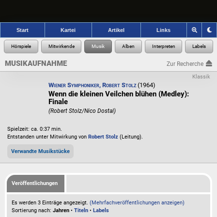
Start
Kartei
Artikel
Links
MUSIKAUFNAHME
Zur Recherche
Klassik
Wiener Symphoniker, Robert Stolz
(1964)
Wenn die kleinen Veilchen blühen (Medley):
Finale
(Robert Stolz/Nico Dostal)
Spielzeit: ca. 0:37 min.
Entstanden unter Mitwirkung von
Robert Stolz
(Leitung).
Verwandte Musikstücke
Veröffentlichungen
Es werden 3 Einträge angezeigt.
(Mehrfachveröffentlichungen anzeigen)
Sortierung nach:
Jahren
•
Titeln
•
Labels