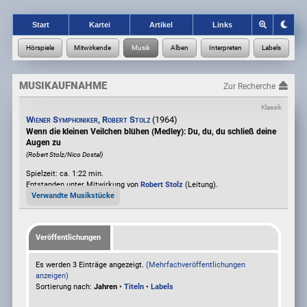
Start
Kartei
Artikel
Links
MUSIKAUFNAHME
Zur Recherche
Klassik
Wiener Symphoniker, Robert Stolz
(1964)
Wenn die kleinen Veilchen blühen (Medley): Du, du, du schließ deine
Augen zu
(Robert Stolz/Nico Dostal)
Spielzeit: ca. 1:22 min.
Entstanden unter Mitwirkung von
Robert Stolz
(Leitung).
Verwandte Musikstücke
Veröffentlichungen
Es werden 3 Einträge angezeigt.
(Mehrfachveröffentlichungen
anzeigen)
Sortierung nach:
Jahren
•
Titeln
•
Labels