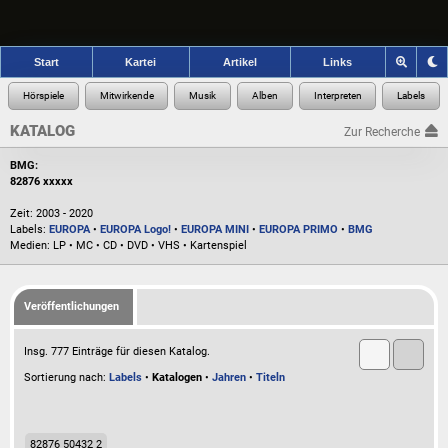
Start
Kartei
Artikel
Links
KATALOG
Zur Recherche
BMG:
82876 xxxxx
Zeit: 2003 - 2020
Labels:
EUROPA
•
EUROPA Logo!
•
EUROPA MINI
•
EUROPA PRIMO
•
BMG
Medien: LP • MC • CD • DVD • VHS • Kartenspiel
Veröffentlichungen
Insg. 777 Einträge für diesen Katalog.
Sortierung nach:
Labels
•
Katalogen
•
Jahren
•
Titeln
82876 50432 2