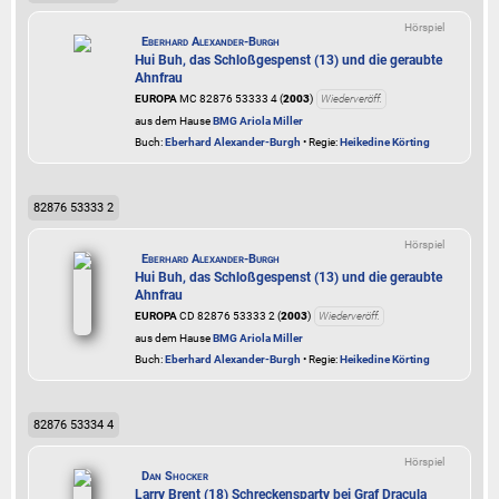
Hörspiel
Eberhard Alexander-Burgh
Hui Buh, das Schloßgespenst (13) und die geraubte
Ahnfrau
EUROPA
MC 82876 53333 4 (
2003
)
Wiederveröff.
aus dem Hause
BMG Ariola Miller
Buch:
Eberhard Alexander-Burgh
• Regie:
Heikedine Körting
82876 53333 2
Hörspiel
Eberhard Alexander-Burgh
Hui Buh, das Schloßgespenst (13) und die geraubte
Ahnfrau
EUROPA
CD 82876 53333 2 (
2003
)
Wiederveröff.
aus dem Hause
BMG Ariola Miller
Buch:
Eberhard Alexander-Burgh
• Regie:
Heikedine Körting
82876 53334 4
Hörspiel
Dan Shocker
Larry Brent (18) Schreckensparty bei Graf Dracula