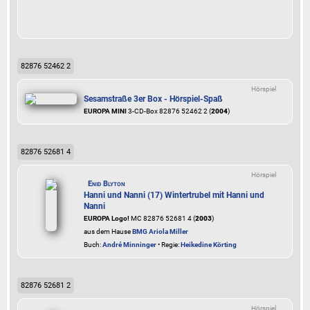
82876 52462 2
Hörspiel
Sesamstraße 3er Box - Hörspiel-Spaß
EUROPA MINI
3-CD-Box 82876 52462 2 (
2004
)
82876 52681 4
Hörspiel
Enid Blyton
Hanni und Nanni (17) Wintertrubel mit Hanni und
Nanni
EUROPA Logo!
MC 82876 52681 4 (
2003
)
aus dem Hause
BMG Ariola Miller
Buch:
André Minninger
• Regie:
Heikedine Körting
82876 52681 2
Hörspiel