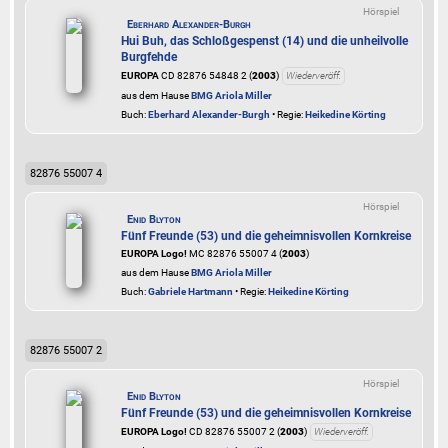
Hörspiel
Eberhard Alexander-Burgh
Hui Buh, das Schloßgespenst (14) und die unheilvolle
Burgfehde
EUROPA
CD 82876 54848 2 (
2003
)
Wiederveröff.
aus dem Hause
BMG Ariola Miller
Buch:
Eberhard Alexander-Burgh
• Regie:
Heikedine Körting
82876 55007 4
Hörspiel
Enid Blyton
Fünf Freunde (53) und die geheimnisvollen Kornkreise
EUROPA Logo!
MC 82876 55007 4 (
2003
)
aus dem Hause
BMG Ariola Miller
Buch:
Gabriele Hartmann
• Regie:
Heikedine Körting
82876 55007 2
Hörspiel
Enid Blyton
Fünf Freunde (53) und die geheimnisvollen Kornkreise
EUROPA Logo!
CD 82876 55007 2 (
2003
)
Wiederveröff.