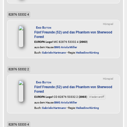
82876 53332 4
Hörspiel
Enid Blyton
Fünf Freunde (52) und das Phantom von Sherwood
Forest
EUROPA Logo!
MC 82876 53332 4 (
2003
)
aus dem Hause
BMG Ariola Miller
Buch:
Gabriele Hartmann
• Regie:
Heikedine Körting
82876 53332 2
Hörspiel
Enid Blyton
Fünf Freunde (52) und das Phantom von Sherwood
Forest
EUROPA Logo!
CD 82876 53332 2 (
2003
)
Wiederveröff.
aus dem Hause
BMG Ariola Miller
Buch:
Gabriele Hartmann
• Regie:
Heikedine Körting
82876 53333 4