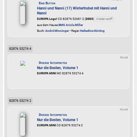
Enid Blyton
Hanni und Nanni (17) Wintertrubel mit Hanni und
Nanni
EUROPA Logo!
CD 82876 52681 2 (
2003
)
Wiederveröff.
aus dem Hause
BMG Ariola Miller
Buch:
André Minninger
• Regie:
Heikedine Körting
82876 53274 4
Musik
Diverse Interpreten
Nur die Besten, Volume 1
EUROPA MINI
MC 82876 53274 4
82876 53274 2
Musik
Diverse Interpreten
Nur die Besten, Volume 1
EUROPA MINI
CD 82876 53274 2