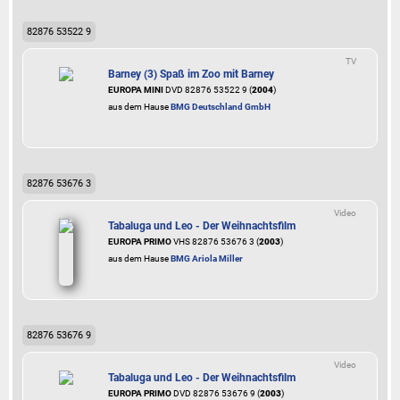
82876 53522 9
TV
Barney (3) Spaß im Zoo mit Barney
EUROPA MINI
DVD 82876 53522 9 (
2004
)
aus dem Hause
BMG Deutschland GmbH
82876 53676 3
Video
Tabaluga und Leo - Der Weihnachtsfilm
EUROPA PRIMO
VHS 82876 53676 3 (
2003
)
aus dem Hause
BMG Ariola Miller
82876 53676 9
Video
Tabaluga und Leo - Der Weihnachtsfilm
EUROPA PRIMO
DVD 82876 53676 9 (
2003
)