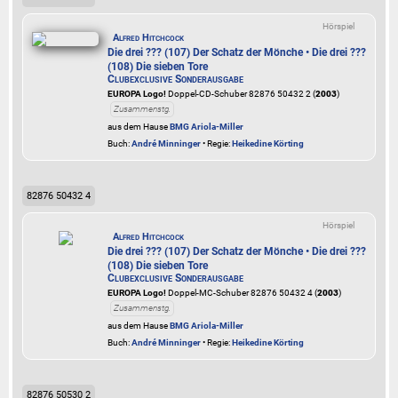
Hörspiel
Alfred Hitchcock
Die drei ??? (107) Der Schatz der Mönche • Die drei ???
(108) Die sieben Tore
Clubexclusive Sonderausgabe
EUROPA Logo!
Doppel-CD-Schuber 82876 50432 2 (
2003
)
Zusammenstg.
aus dem Hause
BMG Ariola-Miller
Buch:
André Minninger
• Regie:
Heikedine Körting
82876 50432 4
Hörspiel
Alfred Hitchcock
Die drei ??? (107) Der Schatz der Mönche • Die drei ???
(108) Die sieben Tore
Clubexclusive Sonderausgabe
EUROPA Logo!
Doppel-MC-Schuber 82876 50432 4 (
2003
)
Zusammenstg.
aus dem Hause
BMG Ariola-Miller
Buch:
André Minninger
• Regie:
Heikedine Körting
82876 50530 2