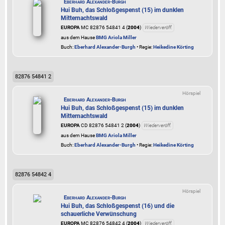
Eberhard Alexander-Burgh
Hui Buh, das Schloßgespenst (15) im dunklen
Mitternachtswald
EUROPA
MC 82876 54841 4 (
2004
)
Wiederveröff.
aus dem Hause
BMG Ariola Miller
Buch:
Eberhard Alexander-Burgh
• Regie:
Heikedine Körting
82876 54841 2
Hörspiel
Eberhard Alexander-Burgh
Hui Buh, das Schloßgespenst (15) im dunklen
Mitternachtswald
EUROPA
CD 82876 54841 2 (
2004
)
Wiederveröff.
aus dem Hause
BMG Ariola Miller
Buch:
Eberhard Alexander-Burgh
• Regie:
Heikedine Körting
82876 54842 4
Hörspiel
Eberhard Alexander-Burgh
Hui Buh, das Schloßgespenst (16) und die
schauerliche Verwünschung
EUROPA
MC 82876 54842 4 (
2004
)
Wiederveröff.