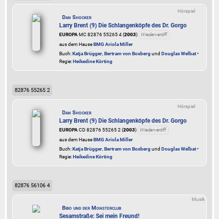
Hörspiel
Dan Shocker
Larry Brent (9) Die Schlangenköpfe des Dr. Gorgo
EUROPA
MC 82876 55265 4 (
2003
)
Wiederveröff.
aus dem Hause
BMG Ariola Miller
Buch:
Katja Brügger
,
Bertram von Boxberg
und
Douglas Welbat
•
Regie:
Heikedine Körting
82876 55265 2
Hörspiel
Dan Shocker
Larry Brent (9) Die Schlangenköpfe des Dr. Gorgo
EUROPA
CD 82876 55265 2 (
2003
)
Wiederveröff.
aus dem Hause
BMG Ariola Miller
Buch:
Katja Brügger
,
Bertram von Boxberg
und
Douglas Welbat
•
Regie:
Heikedine Körting
82876 56106 4
Musik
Bibo und der Monsterclub
Sesamstraße: Sei mein Freund!