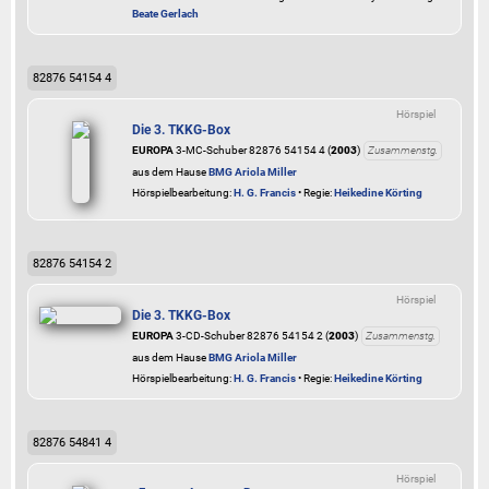
Beate Gerlach
82876 54154 4
Hörspiel
Die 3. TKKG-Box
EUROPA
3-MC-Schuber 82876 54154 4 (
2003
)
Zusammenstg.
aus dem Hause
BMG Ariola Miller
Hörspielbearbeitung:
H. G. Francis
• Regie:
Heikedine Körting
82876 54154 2
Hörspiel
Die 3. TKKG-Box
EUROPA
3-CD-Schuber 82876 54154 2 (
2003
)
Zusammenstg.
aus dem Hause
BMG Ariola Miller
Hörspielbearbeitung:
H. G. Francis
• Regie:
Heikedine Körting
82876 54841 4
Hörspiel