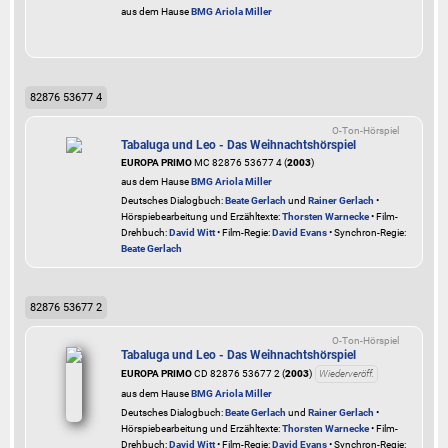
aus dem Hause
BMG Ariola Miller
82876 53677 4
O-Ton-Hörspiel
Tabaluga und Leo - Das Weihnachtshörspiel
EUROPA PRIMO
MC 82876 53677 4 (
2003
)
aus dem Hause
BMG Ariola Miller
Deutsches Dialogbuch:
Beate Gerlach
und
Rainer Gerlach
•
Hörspiebearbeitung und Erzähltexte:
Thorsten Warnecke
• Film-
Drehbuch:
David Witt
• Film-Regie:
David Evans
• Synchron-Regie:
Beate Gerlach
82876 53677 2
O-Ton-Hörspiel
Tabaluga und Leo - Das Weihnachtshörspiel
EUROPA PRIMO
CD 82876 53677 2 (
2003
)
Wiederveröff.
aus dem Hause
BMG Ariola Miller
Deutsches Dialogbuch:
Beate Gerlach
und
Rainer Gerlach
•
Hörspiebearbeitung und Erzähltexte:
Thorsten Warnecke
• Film-
Drehbuch:
David Witt
• Film-Regie:
David Evans
• Synchron-Regie: