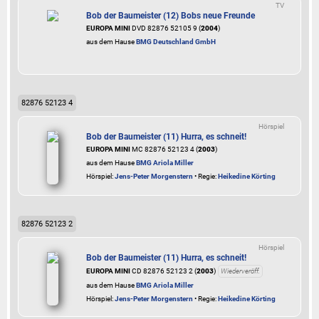
TV
Bob der Baumeister (12) Bobs neue Freunde
EUROPA MINI
DVD 82876 52105 9 (
2004
)
aus dem Hause
BMG Deutschland GmbH
82876 52123 4
Hörspiel
Bob der Baumeister (11) Hurra, es schneit!
EUROPA MINI
MC 82876 52123 4 (
2003
)
aus dem Hause
BMG Ariola Miller
Hörspiel:
Jens-Peter Morgenstern
• Regie:
Heikedine Körting
82876 52123 2
Hörspiel
Bob der Baumeister (11) Hurra, es schneit!
EUROPA MINI
CD 82876 52123 2 (
2003
)
Wiederveröff.
aus dem Hause
BMG Ariola Miller
Hörspiel:
Jens-Peter Morgenstern
• Regie:
Heikedine Körting