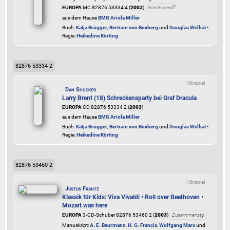
EUROPA
MC 82876 53334 4 (
2003
)
Wiederveröff.
aus dem Hause
BMG Ariola Miller
Buch:
Katja Brügger
,
Bertram von Boxberg
und
Douglas Welbat
•
Regie:
Heikedine Körting
82876 53334 2
Hörspiel
Dan Shocker
Larry Brent (18) Schreckensparty bei Graf Dracula
EUROPA
CD 82876 53334 2 (
2003
)
aus dem Hause
BMG Ariola Miller
Buch:
Katja Brügger
,
Bertram von Boxberg
und
Douglas Welbat
•
Regie:
Heikedine Körting
82876 53460 2
Hörspiel
Justus Frantz
Klassik für Kids: Viva Vivaldi • Roll over Beethoven •
Mozart was here
EUROPA
3-CD-Schuber 82876 53460 2 (
2003
)
Zusammenstg.
Manuskript:
A. E. Beurmann
,
H. G. Francis
,
Wolfgang Marx
und