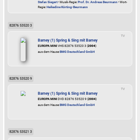
Stefan Siegert
• Musik-Regie:
Prof. Dr. Andreas Beurmann
• Wort-
Regie:
Heikedine Körting-Beurmann
82876 53520 3
TV
Barney (1) Spring & Sing mit Barney
EUROPA MINI
VHS 82876 53520 3 (
2004
)
aus dem Hause
BMG Deutschland GmbH
82876 53520 9
TV
Barney (1) Spring & Sing mit Barney
EUROPA MINI
DVD 82876 53520 9 (
2004
)
aus dem Hause
BMG Deutschland GmbH
82876 53521 3