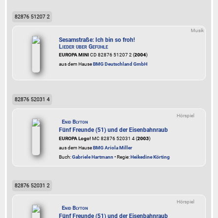
82876 51207 2
Musik
Sesamstraße: Ich bin so froh!
Lieder über Gefühle
EUROPA MINI
CD 82876 51207 2 (
2004
)
aus dem Hause
BMG Deutschland GmbH
82876 52031 4
Hörspiel
Enid Blyton
Fünf Freunde (51) und der Eisenbahnraub
EUROPA Logo!
MC 82876 52031 4 (
2003
)
aus dem Hause
BMG Ariola Miller
Buch:
Gabriele Hartmann
• Regie:
Heikedine Körting
82876 52031 2
Hörspiel
Enid Blyton
Fünf Freunde (51) und der Eisenbahnraub