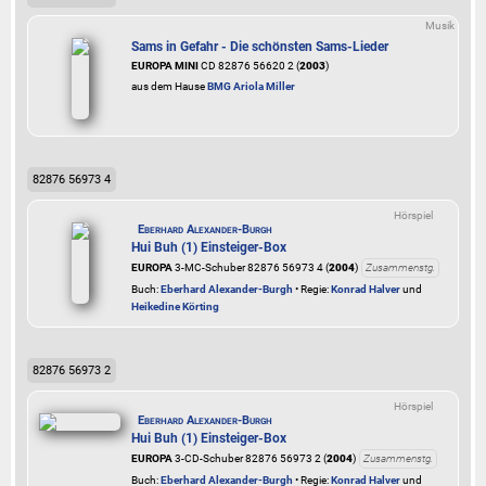
Musik
Sams in Gefahr - Die schönsten Sams-Lieder
EUROPA MINI
CD 82876 56620 2 (
2003
)
aus dem Hause
BMG Ariola Miller
82876 56973 4
Hörspiel
Eberhard Alexander-Burgh
Hui Buh (1) Einsteiger-Box
EUROPA
3-MC-Schuber 82876 56973 4 (
2004
)
Zusammenstg.
Buch:
Eberhard Alexander-Burgh
• Regie:
Konrad Halver
und
Heikedine Körting
82876 56973 2
Hörspiel
Eberhard Alexander-Burgh
Hui Buh (1) Einsteiger-Box
EUROPA
3-CD-Schuber 82876 56973 2 (
2004
)
Zusammenstg.
Buch:
Eberhard Alexander-Burgh
• Regie:
Konrad Halver
und