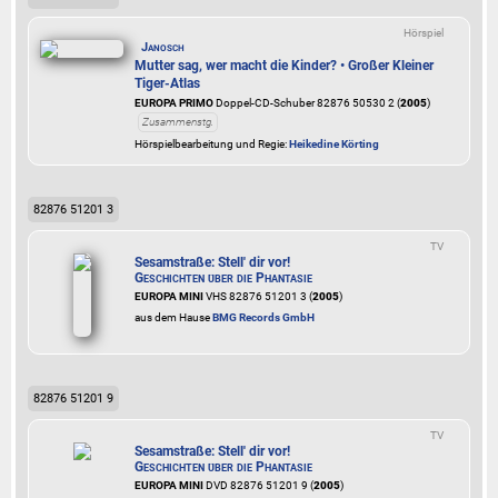
Hörspiel
Janosch
Mutter sag, wer macht die Kinder? • Großer Kleiner
Tiger-Atlas
EUROPA PRIMO
Doppel-CD-Schuber 82876 50530 2 (
2005
)
Zusammenstg.
Hörspielbearbeitung und Regie:
Heikedine Körting
82876 51201 3
TV
Sesamstraße: Stell' dir vor!
Geschichten über die Phantasie
EUROPA MINI
VHS 82876 51201 3 (
2005
)
aus dem Hause
BMG Records GmbH
82876 51201 9
TV
Sesamstraße: Stell' dir vor!
Geschichten über die Phantasie
EUROPA MINI
DVD 82876 51201 9 (
2005
)