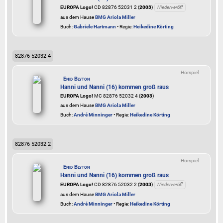
EUROPA Logo!
CD 82876 52031 2 (
2003
)
Wiederveröff.
aus dem Hause
BMG Ariola Miller
Buch:
Gabriele Hartmann
• Regie:
Heikedine Körting
82876 52032 4
Hörspiel
Enid Blyton
Hanni und Nanni (16) kommen groß raus
EUROPA Logo!
MC 82876 52032 4 (
2003
)
aus dem Hause
BMG Ariola Miller
Buch:
André Minninger
• Regie:
Heikedine Körting
82876 52032 2
Hörspiel
Enid Blyton
Hanni und Nanni (16) kommen groß raus
EUROPA Logo!
CD 82876 52032 2 (
2003
)
Wiederveröff.
aus dem Hause
BMG Ariola Miller
Buch:
André Minninger
• Regie:
Heikedine Körting