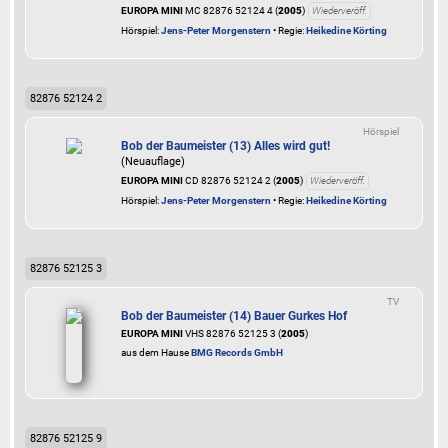
EUROPA MINI
MC 82876 52124 4 (
2005
)
Wiederveröff.
Hörspiel:
Jens-Peter Morgenstern
• Regie:
Heikedine Körting
82876 52124 2
Hörspiel
Bob der Baumeister (13) Alles wird gut!
(Neuauflage)
EUROPA MINI
CD 82876 52124 2 (
2005
)
Wiederveröff.
Hörspiel:
Jens-Peter Morgenstern
• Regie:
Heikedine Körting
82876 52125 3
TV
Bob der Baumeister (14) Bauer Gurkes Hof
EUROPA MINI
VHS 82876 52125 3 (
2005
)
aus dem Hause
BMG Records GmbH
82876 52125 9