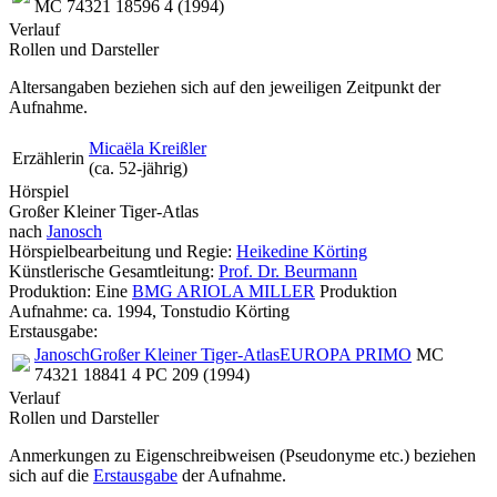
MC 74321 18596 4 (1994)
Verlauf
Rollen und Darsteller
Altersangaben beziehen sich auf den jeweiligen
Zeitpunkt der
Aufnahme
.
Micaëla Kreißler
Erzählerin
(ca. 52‑jährig)
Hörspiel
Großer Kleiner Tiger-Atlas
nach
Janosch
Hörspielbearbeitung und Regie:
Heikedine Körting
Künstlerische Gesamtleitung:
Prof. Dr. Beurmann
Produktion: Eine
BMG ARIOLA MILLER
Produktion
Aufnahme:
ca. 1994, Tonstudio Körting
Erstausgabe:
Janosch
Großer Kleiner Tiger-Atlas
EUROPA PRIMO
MC
74321 18841 4 PC 209 (1994)
Verlauf
Rollen und Darsteller
Anmerkungen zu Eigenschreibweisen (Pseudonyme etc.) beziehen
sich auf die
Erstausgabe
der Aufnahme
.