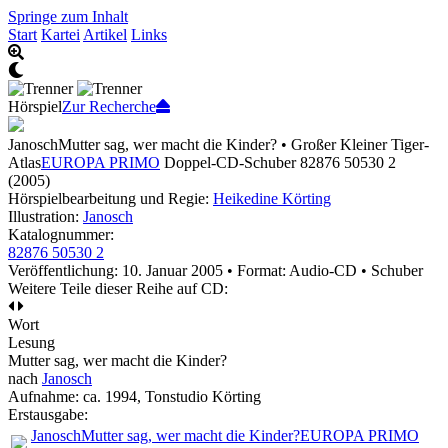
Springe zum Inhalt
Start
Kartei
Artikel
Links
Hörspiel
Zur Recherche
Janosch
Mutter sag, wer macht die Kinder? • Großer Kleiner Tiger-
Atlas
EUROPA PRIMO
Doppel-CD-Schuber 82876 50530 2
(2005)
Hörspielbearbeitung und Regie:
Heikedine Körting
Illustration:
Janosch
Katalognummer:
82876 50530 2
Veröffentlichung: 10. Januar 2005
•
Format: Audio-CD • Schuber
Weitere Teile dieser Reihe auf CD:
Wort
Lesung
Mutter sag, wer macht die Kinder?
nach
Janosch
Aufnahme:
ca. 1994, Tonstudio Körting
Erstausgabe:
Janosch
Mutter sag, wer macht die Kinder?
EUROPA PRIMO