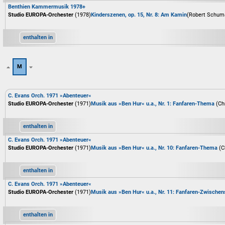
Benthien Kammermusik 1978+
Studio EUROPA-Orchester
(1978)
Kinderszenen, op. 15, Nr. 8: Am Kamin
(Robert Schum
enthalten in
M
C. Evans Orch. 1971 »Abenteuer«
Studio EUROPA-Orchester
(1971)
Musik aus »Ben Hur« u.a., Nr. 1: Fanfaren-Thema
(Ch
enthalten in
C. Evans Orch. 1971 »Abenteuer«
Studio EUROPA-Orchester
(1971)
Musik aus »Ben Hur« u.a., Nr. 10: Fanfaren-Thema
(C
enthalten in
C. Evans Orch. 1971 »Abenteuer«
Studio EUROPA-Orchester
(1971)
Musik aus »Ben Hur« u.a., Nr. 11: Fanfaren-Zwischen
enthalten in