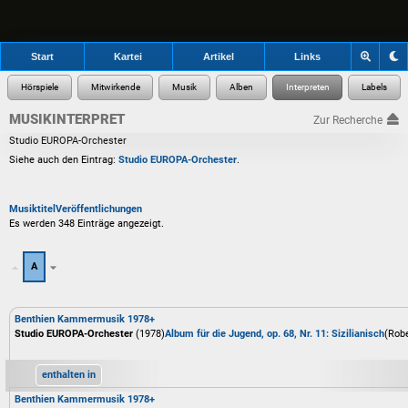
Start
Kartei
Artikel
Links
MUSIKINTERPRET
Zur Recherche
Studio EUROPA-Orchester
Siehe auch den Eintrag:
Studio EUROPA-Orchester
.
Musiktitel
Veröffentlichungen
Es werden 348 Einträge angezeigt.
A
Benthien Kammermusik 1978+
Studio EUROPA-Orchester
(1978)
Album für die Jugend, op. 68, Nr. 11: Sizilianisch
(Rob
enthalten in
Benthien Kammermusik 1978+