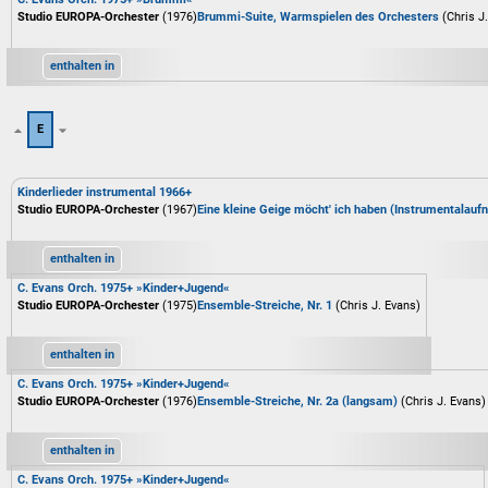
Studio EUROPA-Orchester
(1976)
Brummi-Suite, Warmspielen des Orchesters
(Chris J
enthalten in
E
Kinderlieder instrumental 1966+
Studio EUROPA-Orchester
(1967)
Eine kleine Geige möcht' ich haben (Instrumentalau
enthalten in
C. Evans Orch. 1975+ »Kinder+Jugend«
Studio EUROPA-Orchester
(1975)
Ensemble-Streiche, Nr. 1
(Chris J. Evans)
enthalten in
C. Evans Orch. 1975+ »Kinder+Jugend«
Studio EUROPA-Orchester
(1976)
Ensemble-Streiche, Nr. 2a (langsam)
(Chris J. Evans)
enthalten in
C. Evans Orch. 1975+ »Kinder+Jugend«