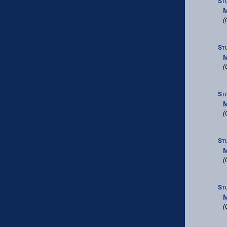
St
M
(
St
M
(
St
M
(
St
M
(
St
M
(