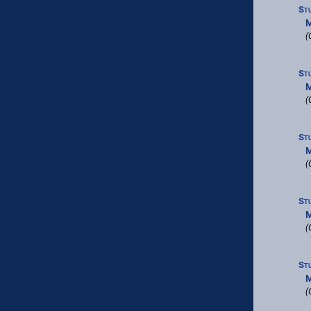
St
M
(
St
M
(
St
M
(
St
M
(
St
M
(