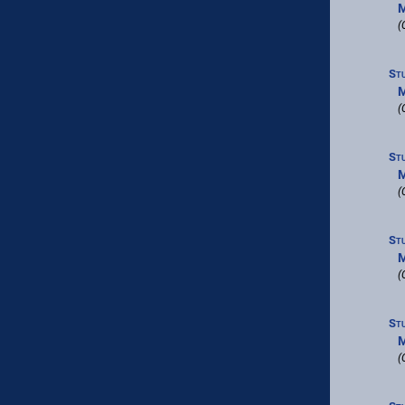
M
(
St
M
(
St
M
(
St
M
(
St
M
(