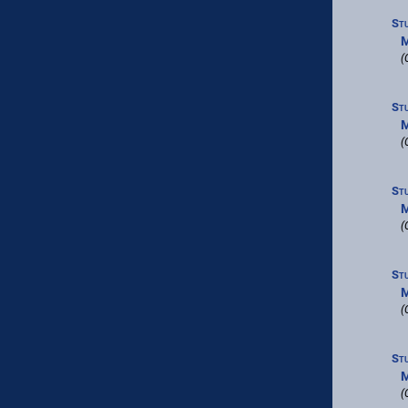
St
M
(
St
M
(
St
M
(
St
M
(
St
M
(