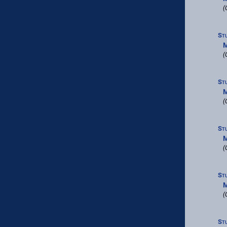
(
St
M
(
St
M
(
St
M
(
St
M
(
St