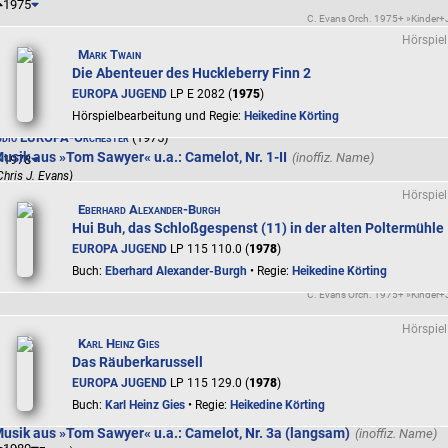
1975
C. Evans Orch. 1975+ »Kinder
Hörspiel
udio EUROPA-Orchester
(1975)
Mark Twain
usik aus »Tom Sawyer« u.a.: Camelot, Nr. 1-I
Die Abenteuer des Huckleberry Finn 2
Chris J. Evans)
EUROPA JUGEND
LP E 2082 (
1975
)
C. Evans Orch. 1975+ »Kinder
Hörspielbearbeitung und Regie:
Heikedine Körting
udio EUROPA-Orchester
(1975)
usik aus »Tom Sawyer« u.a.: Camelot, Nr. 1-II
1978
Chris J. Evans)
Hörspiel
C. Evans Orch. 1975+ »Kinder
Eberhard Alexander-Burgh
Hui Buh, das Schloßgespenst (11) in der alten Poltermühle
udio EUROPA-Orchester
(1976)
usik aus »Tom Sawyer« u.a.: Camelot, Nr. 1-III
EUROPA JUGEND
LP 115 110.0 (
1978
)
Chris J. Evans)
Buch:
Eberhard Alexander-Burgh
• Regie:
Heikedine Körting
C. Evans Orch. 1975+ »Kinder
udio EUROPA-Orchester
(1975)
Hörspiel
usik aus »Tom Sawyer« u.a.: Camelot, Nr. 2
Karl Heinz Gies
Chris J. Evans)
Das Räuberkarussell
EUROPA JUGEND
LP 115 129.0 (
1978
)
C. Evans Orch. 1975+ »Kinder
Buch:
Karl Heinz Gies
• Regie:
Heikedine Körting
udio EUROPA-Orchester
(1975)
usik aus »Tom Sawyer« u.a.: Camelot, Nr. 3a (langsam)