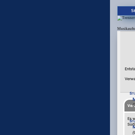
St
Musikauf
Entst
Verwa
St
M
(
Verö
Es w
St
Sort
M
(