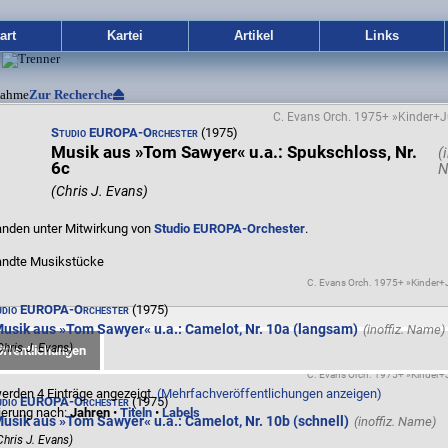
art
Kartei
Artikel
Links
nahme
Zur Recherche
C. Evans Orch. 1975+ »Kinder+
Studio EUROPA-Orchester
(1975)
Musik aus »Tom Sawyer« u.a.: Spukschloss, Nr.
6c
(Chris J. Evans)
anden unter Mitwirkung von
Studio EUROPA-Orchester
.
ndte Musikstücke
C. Evans Orch. 1975+ »Kinder
udio EUROPA-Orchester
(1975)
usik aus »Tom Sawyer« u.a.: Camelot, Nr. 10a (langsam)
Chris J. Evans)
ffentlichungen
C. Evans Orch. 1975+ »Kinder
erden 4 Einträge angezeigt.
(Mehrfachveröffentlichungen anzeigen)
udio EUROPA-Orchester
(1975)
ierung nach:
Jahren
•
Titeln
•
Labels
usik aus »Tom Sawyer« u.a.: Camelot, Nr. 10b (schnell)
Chris J. Evans)