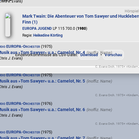
1980
Chris J. Evans)
C. Evans Orch. 1975+ »Kinder
Hörspiel
Mark Twain: Die Abenteuer von Tom Sawyer und Huckleber
udio EUROPA-Orchester
(1975)
Finn (1)
usik aus »Tom Sawyer« u.a.: Camelot, Nr. 3b (schnell)
EUROPA JUGEND
LP 115 700.0 (
1980
)
Chris J. Evans)
Regie:
Heikedine Körting
C. Evans Orch. 1975+ »Kinder
udio EUROPA-Orchester
(1975)
usik aus »Tom Sawyer« u.a.: Camelot, Nr. 4
Einzelvorkommnisse als CSV-Datei:
Download
•
Vorschau
Chris J. Evans)
C. Evans Orch. 1975+ »Kinder
udio EUROPA-Orchester
(1975)
usik aus »Tom Sawyer« u.a.: Camelot, Nr. 5
Chris J. Evans)
C. Evans Orch. 1975+ »Kinder
udio EUROPA-Orchester
(1976)
usik aus »Tom Sawyer« u.a.: Camelot, Nr. 6
Chris J. Evans)
C. Evans Orch. 1975+ »Kinder
udio EUROPA-Orchester
(1975)
usik aus »Tom Sawyer« u.a.: Camelot, Nr. 7