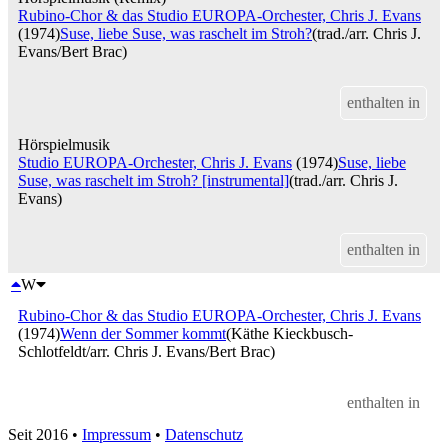
Rubino-Chor & das Studio EUROPA-Orchester, Chris J. Evans
(1974)
Suse, liebe Suse, was raschelt im Stroh?
(trad./arr. Chris J.
Evans/Bert Brac)
enthalten in
Hörspielmusik
Studio EUROPA-Orchester, Chris J. Evans
(1974)
Suse, liebe
Suse, was raschelt im Stroh? [instrumental]
(trad./arr. Chris J.
Evans)
enthalten in
W
Rubino-Chor & das Studio EUROPA-Orchester, Chris J. Evans
(1974)
Wenn der Sommer kommt
(Käthe Kieckbusch-
Schlotfeldt/arr. Chris J. Evans/Bert Brac)
enthalten in
Seit 2016
•
Impressum
•
Datenschutz