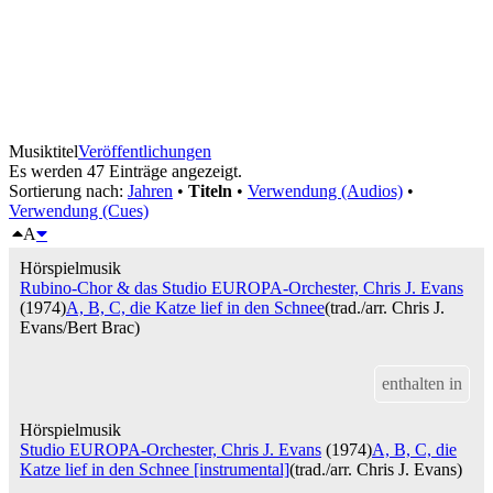
Musiktitel
Veröffentlichungen
Es werden 47 Einträge angezeigt.
Sortierung nach:
Jahren
•
Titeln
•
Verwendung (Audios)
•
Verwendung (Cues)
A
Hörspielmusik
Rubino-Chor & das Studio EUROPA-Orchester, Chris J. Evans
(1974)
A, B, C, die Katze lief in den Schnee
(trad./arr. Chris J.
Evans/Bert Brac)
enthalten in
Hörspielmusik
Studio EUROPA-Orchester, Chris J. Evans
(1974)
A, B, C, die
Katze lief in den Schnee [instrumental]
(trad./arr. Chris J. Evans)