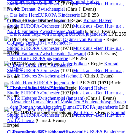
Schroeder-von Kurmin
• Regie:
Konrad Halver
Studio EUROPA-Orchester
(1971)
Musik aus »Ben Hur« u.a.,
Hörspiel
Nr. 12: Dramat. Zwischenspiel
(Chris J. Evans)
Das kalte Herz
EUROPA Kinderserie
LP E 253
(
1971
)
Hörspielbearbeitung und Regie:
Konrad Halver
C. Evans Orch. 1971 »Abenteuer«
Studio EUROPA-Orchester
(1971)
Musik aus »Ben Hur« u.a.,
Hörspiel
Nr. 13: Fanfaren-Zwischenspiel (schnell)
(Chris J. Evans)
Die letzten Tage von Pompeji
EUROPA jugendserie
LP E 255
(
1971
)
Hörspielbearbeitung:
Dagmar von Kurmin
• Regie:
C. Evans Orch. 1971 »Abenteuer«
Konrad Halver
Studio EUROPA-Orchester
(1971)
Musik aus »Ben Hur« u.a.,
Hörspiel
Nr. 14: Fanfaren-Zwischenspiel (langsam)
(Chris J. Evans)
Ben Hur
EUROPA jugendserie
LP E 296
(
1971
)
Hörspielbearbeitung:
Peter Folken
• Regie:
Konrad
C. Evans Orch. 1971 »Abenteuer«
Halver
Studio EUROPA-Orchester
(1971)
Musik aus »Ben Hur« u.a.,
Nr. 15: Heiteres Zwischenspiel (schnell)
(Chris J. Evans)
Hörspiel
Robin Hood
EUROPA jugendserie
LP E 2001 (
1971
)
Buch:
C. Evans Orch. 1971 »Abenteuer«
Eberhard Alexander-Burgh
• Regie:
Konrad Halver
Studio EUROPA-Orchester
(1971)
Musik aus »Ben Hur« u.a.,
Hörspiel
Nr. 16: Heiteres Zwischenspiel (langsam)
(Chris J. Evans)
Alexandre Dumas
Die drei Musketiere
Abenteuerhörspiel nach
dem Roman von Alexandre Dumas
EUROPA jugendserie
LP E
C. Evans Orch. 1971 »Abenteuer«
2002 (
1971
)
Hörspielbearbeitung:
Kurt Holst
• Regie:
Konrad
Studio EUROPA-Orchester
(1971)
Musik aus »Ben Hur« u.a.,
Halver
Nr. 17: Thema
(Chris J. Evans)
Hörspiel
Der Geist im Glas • Doktor Allwissend
EUROPA Kinderserie
C. Evans Orch. 1971 »Abenteuer«