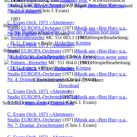
1976
)
Hörspielfassig vom
Claudius Brac
• Schwiizerdütschi
Studio EUROPA-Orchester
(1971)
Musik aus »Ben Hur« u.a.,
Fassig vom
Werner Zeindler
• d' Regie:
Heikedine Körting
und
Nr. 23: Fanfare
(Chris J. Evans)
Werner Zeindler
1983
C. Evans Orch. 1971 »Abenteuer«
Hörspiel
Studio EUROPA-Orchester
(1971)
Musik aus »Ben Hur« u.a.,
Erma Bombeck
Bestseller (3) Nur der Pudding hört mein
Nr. 24: Fanfare
(Chris J. Evans)
Seufzen
Bestseller
MC 551 003.1 (
1983
)
Hörspielbearbeitung:
H. G. Francis
• Regie:
Heikedine Körting
C. Evans Orch. 1971 »Abenteuer«
Hörspiel
Studio EUROPA-Orchester
(1971)
Musik aus »Ben Hur« u.a.,
Nr. 3: Dramat. Zwischenspiel
(Chris J. Evans)
Heinz G. Konsalik
Bestseller (4) Wer stirbt schon gerne unter
Palmen...
Bestseller
MC 551 004.0 (
1983
)
Hörspielbearbeitung:
H. G. Francis
• Regie:
Heikedine Körting
C. Evans Orch. 1971 »Abenteuer«
Studio EUROPA-Orchester
(1971)
Musik aus »Ben Hur« u.a.,
Nr. 4: Dramat. Zwischenspiel
(Chris J. Evans)
Einzelvorkommnisse als CSV-Datei:
Download
•
C. Evans Orch. 1971 »Abenteuer«
Vorschau
Studio EUROPA-Orchester
(1971)
Musik aus »Ben Hur« u.a.,
Nr. 6: Dramat. Zwischenspiel
(Chris J. Evans)
Seit 2016
•
Impressum
•
Datenschutz
C. Evans Orch. 1971 »Abenteuer«
Studio EUROPA-Orchester
(1971)
Musik aus »Ben Hur« u.a.,
Nr. 7: Dramat. Zwischenspiel
(Chris J. Evans)