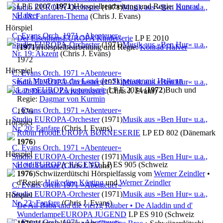
LP E 2007 (
1971
)
Hörspielbearbeitung und Regie:
Konrad
Studio EUROPA-Orchester
(1971)
Musik aus »Ben Hur« u.a.,
Halver
Nr. 18: Fanfaren-Thema
(Chris J. Evans)
Hörspiel
C. Evans Orch. 1971 »Abenteuer«
Der Eisenhans
EUROPA Kinderserie
LP E 2010
Studio EUROPA-Orchester
(1971)
Musik aus »Ben Hur« u.a.,
(
1971
)
Hörspielbearbeitung und Regie:
Konrad Halver
Nr. 19: Akzent
(Chris J. Evans)
1972
Hörspiel
C. Evans Orch. 1971 »Abenteuer«
Karl May
Durch das Land der Skipetaren
mit Hellmut
Studio EUROPA-Orchester
(1971)
Musik aus »Ben Hur« u.a.,
Lange
EUROPA jugendserie
LP E 2034 (
1972
)
Buch und
Nr. 2: Dramat. Zwischenspiel
(Chris J. Evans)
Regie:
Dagmar von Kurmin
C. Evans Orch. 1971 »Abenteuer«
1976
Studio EUROPA-Orchester
(1971)
Musik aus »Ben Hur« u.a.,
Hörspiel
Nr. 20: Fanfare
(Chris J. Evans)
Robin Hood
EUROPA BØRNESERIE
LP ED 802 (Dänemark
1976
)
C. Evans Orch. 1971 »Abenteuer«
Hörspiel
Studio EUROPA-Orchester
(1971)
Musik aus »Ben Hur« u.a.,
Heidi
EUROPA JUGEND
LP ES 905 (Schweiz
Nr. 21: Fanfare
(Chris J. Evans)
1976
)
Schwiizerdütschi Hörspielfassig vom
Werner Zeindler
•
d'Regie:
Heikedine Körting
und
Werner Zeindler
C. Evans Orch. 1971 »Abenteuer«
Studio EUROPA-Orchester
(1971)
Musik aus »Ben Hur« u.a.,
Hörspiel
Nr. 22: Fanfare
(Chris J. Evans)
De Ali Baba und die vierzg Räuber • De Aladdin und d'
Wunderlampe
EUROPA JUGEND
LP ES 910 (Schweiz
C. Evans Orch. 1971 »Abenteuer«