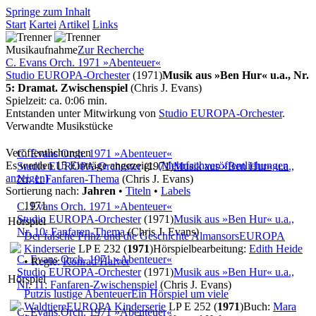
Springe zum Inhalt
Start
Kartei
Artikel
Links
Musikaufnahme
Zur Recherche
C. Evans Orch. 1971 »Abenteuer«
Studio EUROPA-Orchester
(1971)
Musik aus »Ben Hur« u.a., Nr.
5: Dramat. Zwischenspiel
(Chris J. Evans)
Spielzeit: ca. 0:06 min.
Entstanden unter Mitwirkung von
Studio EUROPA-Orchester
.
Verwandte Musikstücke
Veröffentlichungen
C. Evans Orch. 1971 »Abenteuer«
Es werden 15 Einträge angezeigt.
(Mehrfachveröffentlichungen
Studio EUROPA-Orchester
(1971)
Musik aus »Ben Hur« u.a.,
anzeigen)
Nr. 1: Fanfaren-Thema
(Chris J. Evans)
Sortierung nach:
Jahren
•
Titeln
•
Labels
1971
C. Evans Orch. 1971 »Abenteuer«
Studio EUROPA-Orchester
(1971)
Musik aus »Ben Hur« u.a.,
Hörspiel
Nr. 10: Fanfaren-Thema
(Chris J. Evans)
Der falsche Prinz und die Geschichte Almansors
EUROPA
Kinderserie
LP E 232 (
1971
)
Hörspielbearbeitung:
Edith Heide
C. Evans Orch. 1971 »Abenteuer«
• Regie:
Konrad Halver
Studio EUROPA-Orchester
(1971)
Musik aus »Ben Hur« u.a.,
Hörspiel
Nr. 11: Fanfaren-Zwischenspiel
(Chris J. Evans)
Putzis lustige Abenteuer
Ein Hörspiel um viele
Waldtiere
EUROPA Kinderserie
LP E 252 (
1971
)
Buch:
Mara
C. Evans Orch. 1971 »Abenteuer«