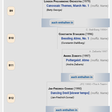
London Philharmonic Orchestra
(1979)
Canossaic Themes, March No. 1
(Betty George)
B9
auch enthalten in
C. Stahlberg 1996+
Constantin Stahlberg
(1996)
B10
Bessling Atmo, No. 1
(Constantin Stahlberg)
A. Zeiberts 1997
Andris Zeiberts
(1997)
Poltergeist: Atmo
(Andris Zeiberts)
B11
auch enthalten in
JFC 1990 »The A-Team«
Jan-Friedrich Conrad
(1990)
Dancing Devil [slower tempo]
(Jan-Friedrich Conrad)
B12
auch enthalten in