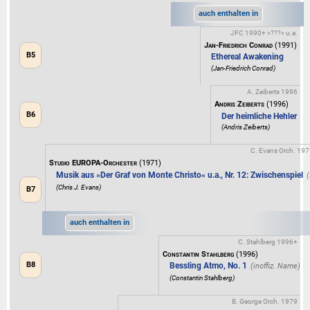
auch enthalten in
JFC 1990+ »???« u.a.
Jan-Friedrich Conrad
(1991)
B5
Ethereal Awakening
(Jan-Friedrich Conrad)
A. Zeiberts 1996
Andris Zeiberts
(1996)
B6
Der heimliche Hehler
(Andris Zeiberts)
C. Evans Orch. 19
Studio EUROPA-Orchester
(1971)
Musik aus »Der Graf von Monte Christo« u.a., Nr. 12: Zwischenspiel
(Chris J. Evans)
B7
auch enthalten in
C. Stahlberg 1996+
Constantin Stahlberg
(1996)
B8
Bessling Atmo, No. 1
(Constantin Stahlberg)
B. George Orch. 1979