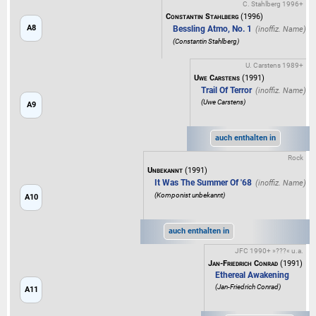
C. Stahlberg 1996+
Constantin Stahlberg
(1996)
A8
Bessling Atmo, No. 1
(Constantin Stahlberg)
U. Carstens 1989+
Uwe Carstens
(1991)
Trail Of Terror
(Uwe Carstens)
A9
auch enthalten in
Rock
Unbekannt
(1991)
It Was The Summer Of '68
(Komponist unbekannt)
A10
auch enthalten in
JFC 1990+ »???« u.a.
Jan-Friedrich Conrad
(1991)
Ethereal Awakening
(Jan-Friedrich Conrad)
A11