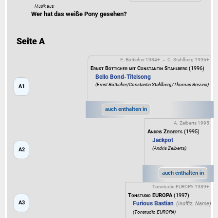
Musik aus:
Wer hat das weiße Pony gesehen?
Seite A
E. Bötticher 1984+
C. Stahlberg 1996+
•
Ernst Bötticher mit Constantin Stahlberg
(1996)
Bello Bond-Titelsong
(Ernst Bötticher/Constantin Stahlberg/Thomas Brezina)
A1
auch enthalten in
A. Zeiberts 1995
Andris Zeiberts
(1995)
Jackpot
(Andris Zeiberts)
A2
auch enthalten in
Tonstudio EUROPA 1989+
Tonstudio EUROPA
(1997)
A3
Furious Bastian
(Tonstudio EUROPA)