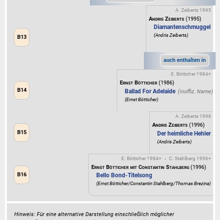
A. Zeiberts 1995
Andris Zeiberts
(1995)
Diamantenschmuggel
(Andris Zeiberts)
B13
auch enthalten in
E. Bötticher 1984+
Ernst Bötticher
(1986)
B14
Ballad For Adelaide
(Ernst Bötticher)
A. Zeiberts 1996
Andris Zeiberts
(1996)
B15
Der heimliche Hehler
(Andris Zeiberts)
E. Bötticher 1984+
C. Stahlberg 1996+
•
Ernst Bötticher mit Constantin Stahlberg
(1996)
B16
Bello Bond-Titelsong
(Ernst Bötticher/Constantin Stahlberg/Thomas Brezina)
Hinweis: Für eine alternative Darstellung einschließlich möglicher