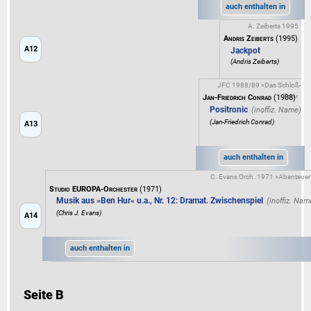
auch enthalten in
A. Zeiberts 1995
Andris Zeiberts
(1995)
A12
Jackpot
(Andris Zeiberts)
JFC 1988/89 »Das Schloß-
Trio«
Jan-Friedrich Conrad
(1988)
Positronic
(Jan-Friedrich Conrad)
A13
auch enthalten in
C. Evans Orch. 1971 »Abenteuer
Studio EUROPA-Orchester
(1971)
Musik aus »Ben Hur« u.a., Nr. 12: Dramat. Zwischenspiel
(Chris J. Evans)
A14
auch enthalten in
Seite B