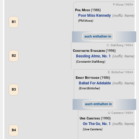
P. Moss 1985+
Phil Moss
(1986)
Poor Miss Kennedy
(Phil Moss)
B1
auch enthalten in
C. Stahlberg 1996+
Constantin Stahlberg
(1996)
B2
Bessling Atmo, No. 1
(Constantin Stahlberg)
E. Bötticher 1984+
Ernst Bötticher
(1986)
Ballad For Adelaide
(Ernst Bötticher)
B3
auch enthalten in
U. Carstens 1989+
Uwe Carstens
(1990)
On The Go, No. 1
(Uwe Carstens)
B4