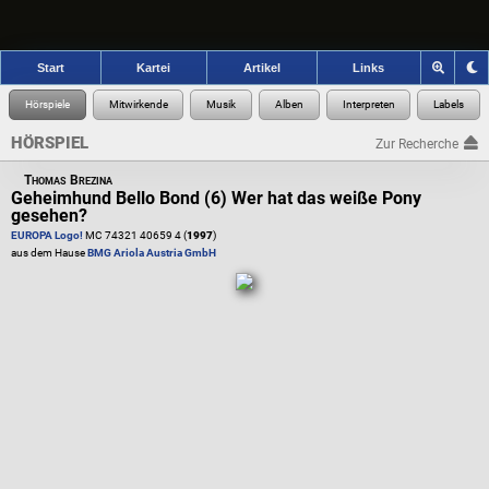
Start
Kartei
Artikel
Links
HÖRSPIEL
Zur Recherche
Thomas Brezina
Geheimhund Bello Bond (6) Wer hat das weiße Pony
gesehen?
EUROPA Logo!
MC 74321 40659 4 (
1997
)
aus dem Hause
BMG Ariola Austria GmbH