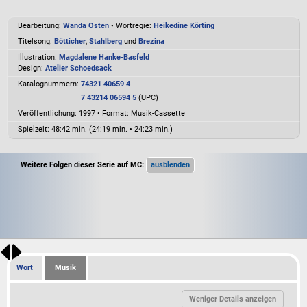
Bearbeitung:
Wanda Osten
• Wortregie:
Heikedine Körting
Titelsong:
Bötticher
,
Stahlberg
und
Brezina
Illustration:
Magdalene Hanke-Basfeld
Design:
Atelier Schoedsack
Katalognummern:
74321 40659 4
7 43214 06594 5
(UPC)
Veröffentlichung: 1997
•
Format: Musik-Cassette
Spielzeit:
48:42 min. (24:19 min. • 24:23 min.)
Weitere Folgen dieser Serie auf MC:
Wort
Musik