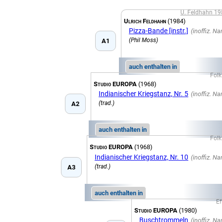
U. Feldhahn 1
Ulrich Feldhahn
(1984)
Pizza-Bande [instr.]
(Phil Moss)
A1
auch enthalten in
Folk
Studio EUROPA
(1968)
Indianischer Kriegstanz, Nr. 5
(trad.)
A2
auch enthalten in
Folk
Studio EUROPA
(1968)
Indianischer Kriegstanz, Nr. 10
(trad.)
A3
auch enthalten in
Ef
Studio EUROPA
(1980)
Buschtrommeln