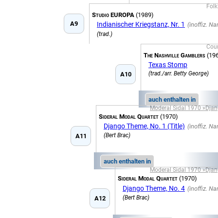
Folk
Studio EUROPA
(1989)
A9
Indianischer Kriegstanz, Nr. 1
(trad.)
Cou
The Nashville Gamblers
(19
Texas Stomp
(trad./arr. Betty George)
A10
auch enthalten in
Moderal Sidal 1970 »Dja
Sideral Modal Quartet
(1970)
Django Theme, No. 1 (Title)
(Bert Brac)
A11
auch enthalten in
Moderal Sidal 1970 »Dja
Sideral Modal Quartet
(1970)
Django Theme, No. 4
(Bert Brac)
A12