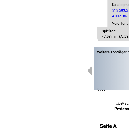
Katalogn
515 583.5
4 007185 
Veröffentl
Spielzeit:
47:53 min. (A: 23
Weitere Tonträger 
Cues
Musik au
Profess
Seite A