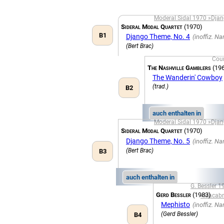
Moderal Sidal 1970 »Dja
Sideral Modal Quartet
(1970)
B1
Django Theme, No. 4
(Bert Brac)
Cou
The Nashville Gamblers
(19
The Wanderin' Cowboy
(trad.)
B2
auch enthalten in
Moderal Sidal 1970 »Dja
Sideral Modal Quartet
(1970)
Django Theme, No. 5
(Bert Brac)
B3
auch enthalten in
G. Bessler 
Gerd Bessler
(1983)
»Macabr
Mephisto
(Gerd Bessler)
B4