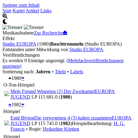
Springe zum Inhalt
Start
Kartei
Artikel
Links
Musikaufnahme
Zur Recherche
Effekt
Studio EUROPA
(1980)
Buschtrommeln
(Studio EUROPA)
Entstanden unter Mitwirkung von
Studio EUROPA
.
Veröffentlichungen
Es werden 9 Einträge angezeigt.
(Mehrfachveröffentlichungen
anzeigen)
Sortierung nach:
Jahren
•
Titeln
•
Labels
1980
O-Ton-Hörspiel
Mein Freund Winnetou (2) Der Zweikampf
EUROPA
JUGEND
LP 115 681.0 (
1980
)
1982
Hörspiel
Enid Blyton
Die verwegenen 4 (3) halten zusammen
EUROPA
JUGEND
LP 115 745.0 (
1982
)
Hörspielbearbeitung:
H. G.
Francis
• Regie:
Heikedine Körting
Hörspiel