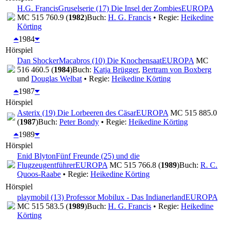
H.G. Francis
Gruselserie (17) Die Insel der Zombies
EUROPA
MC 515 760.9 (
1982
)
Buch:
H. G. Francis
• Regie:
Heikedine
Körting
1984
Hörspiel
Dan Shocker
Macabros (10) Die Knochensaat
EUROPA
MC
516 460.5 (
1984
)
Buch:
Katja Brügger
,
Bertram von Boxberg
und
Douglas Welbat
• Regie:
Heikedine Körting
1987
Hörspiel
Asterix (19) Die Lorbeeren des Cäsar
EUROPA
MC 515 885.0
(
1987
)
Buch:
Peter Bondy
• Regie:
Heikedine Körting
1989
Hörspiel
Enid Blyton
Fünf Freunde (25) und die
Flugzeugentführer
EUROPA
MC 515 766.8 (
1989
)
Buch:
R. C.
Quoos-Raabe
• Regie:
Heikedine Körting
Hörspiel
playmobil (13) Professor Mobilux - Das Indianerland
EUROPA
MC 515 583.5 (
1989
)
Buch:
H. G. Francis
• Regie:
Heikedine
Körting