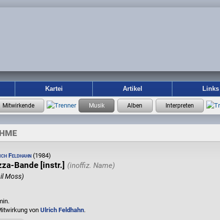
Kartei
Artikel
Links
AHME
ich Feldhahn
(1984)
zza-Bande [instr.]
il Moss)
min.
Mitwirkung von
Ulrich Feldhahn
.