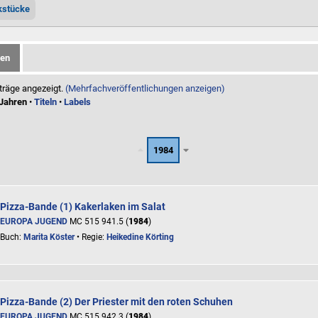
kstücke
gen
träge angezeigt.
(Mehrfachveröffentlichungen anzeigen)
Jahren
•
Titeln
•
Labels
1984
Pizza-Bande (1) Kakerlaken im Salat
EUROPA JUGEND
MC 515 941.5 (
1984
)
Buch:
Marita Köster
• Regie:
Heikedine Körting
Pizza-Bande (2) Der Priester mit den roten Schuhen
EUROPA JUGEND
MC 515 942.3 (
1984
)