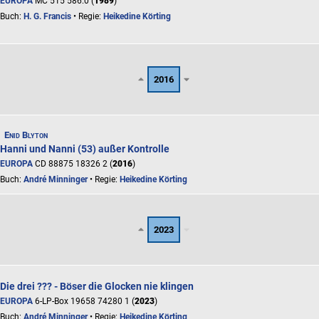
EUROPA
MC 515 586.0 (
1989
)
Buch:
H. G. Francis
• Regie:
Heikedine Körting
2016
Enid Blyton
Hanni und Nanni (53) außer Kontrolle
EUROPA
CD 88875 18326 2 (
2016
)
Buch:
André Minninger
• Regie:
Heikedine Körting
2023
Die drei ??? - Böser die Glocken nie klingen
EUROPA
6-LP-Box 19658 74280 1 (
2023
)
Buch:
André Minninger
• Regie:
Heikedine Körting