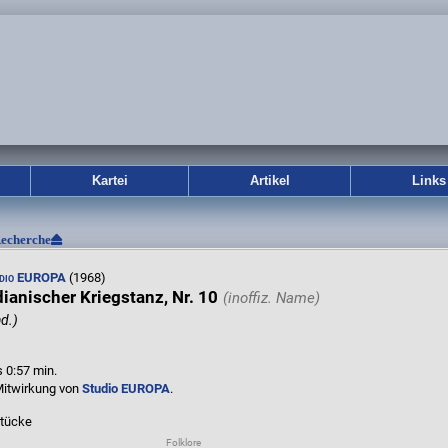
Kartei
Artikel
Links
echerche
dio EUROPA
(1968)
dianischer Kriegstanz, Nr. 10
ad.)
s 0:57 min.
Mitwirkung von
Studio EUROPA
.
tücke
Folklore