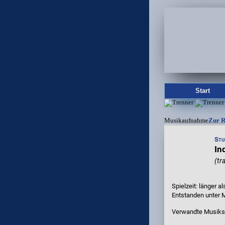
Start
Musikaufnahme
Zur R
Stu
In
(tr
Spielzeit: länger al
Entstanden unter 
Verwandte Musiks