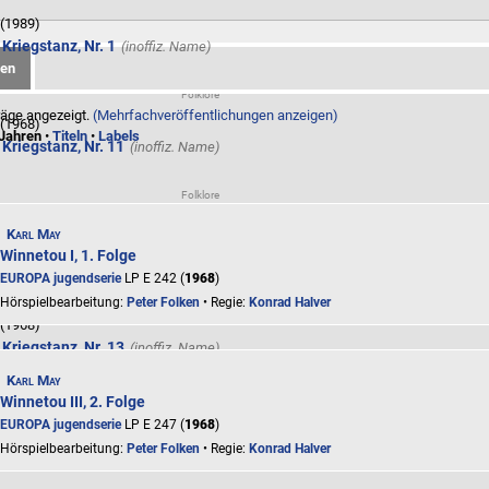
(1989)
 Kriegstanz, Nr. 1
gen
Folklore
räge angezeigt.
(Mehrfachveröffentlichungen anzeigen)
(1968)
Jahren
•
Titeln
•
Labels
 Kriegstanz, Nr. 11
Folklore
(1968)
Karl May
 Kriegstanz, Nr. 12
Winnetou I, 1. Folge
EUROPA jugendserie
LP E 242 (
1968
)
Folklore
Hörspielbearbeitung:
Peter Folken
• Regie:
Konrad Halver
(1968)
 Kriegstanz, Nr. 13
Karl May
Folklore
Winnetou III, 2. Folge
EUROPA jugendserie
LP E 247 (
1968
)
(1968)
 Kriegstanz, Nr. 14
Hörspielbearbeitung:
Peter Folken
• Regie:
Konrad Halver