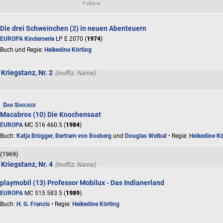
Folklore
(1968)
 Kriegstanz, Nr. 15
Die drei Schweinchen (2) in neuen Abenteuern
EUROPA Kinderserie
LP E 2070 (
1974
)
Folklore
Buch und Regie:
Heikedine Körting
(1968)
 Kriegstanz, Nr. 2
Folklore
Dan Shocker
(1968)
Macabros (10) Die Knochensaat
 Kriegstanz, Nr. 3
EUROPA
MC 516 460.5 (
1984
)
Buch:
Katja Brügger
,
Bertram von Boxberg
und
Douglas Welbat
• Regie:
Heikedine Kö
Folklore
(1969)
 Kriegstanz, Nr. 4
playmobil (13) Professor Mobilux - Das Indianerland
Folklore
EUROPA
MC 515 583.5 (
1989
)
(1968)
Buch:
H. G. Francis
• Regie:
Heikedine Körting
 Kriegstanz, Nr. 5