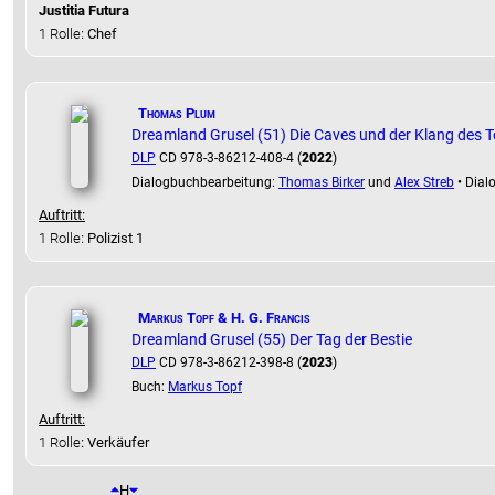
Justitia Futura
1 Rolle
: Chef
Thomas Plum
Dreamland Grusel (51) Die Caves und der Klang des 
DLP
CD 978-3-86212-408-4 (
2022
)
Dialogbuchbearbeitung:
Thomas Birker
und
Alex Streb
• Dial
Auftritt:
1 Rolle
: Polizist 1
Markus Topf & H. G. Francis
Dreamland Grusel (55) Der Tag der Bestie
DLP
CD 978-3-86212-398-8 (
2023
)
Buch:
Markus Topf
Auftritt:
1 Rolle
: Verkäufer
H