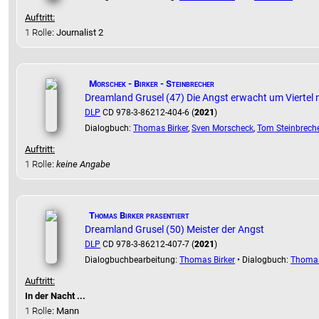
Auftritt:
1 Rolle
: Journalist 2
Morschek - Birker - Steinbrecher
Dreamland Grusel (47) Die Angst erwacht um Viertel 
DLP
CD 978-3-86212-404-6 (
2021
)
Dialogbuch:
Thomas Birker
,
Sven Morscheck
,
Tom Steinbrech
Auftritt:
1 Rolle
:
keine Angabe
Thomas Birker präsentiert
Dreamland Grusel (50) Meister der Angst
DLP
CD 978-3-86212-407-7 (
2021
)
Dialogbuchbearbeitung:
Thomas Birker
• Dialogbuch:
Thomas
Auftritt:
In der Nacht ...
1 Rolle
: Mann