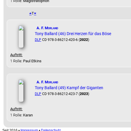
1 Rolle
: Magistratophon
T
A. F. Morland
Tony Ballard (46) Drei Herzen für das Böse
DLP
CD 978-3-86212-420-6 (
2022
)
Auftritt:
1 Rolle
: Paul Etkins
A. F. Morland
Tony Ballard (49) Kampf der Giganten
DLP
CD 978-3-86212-423-7 (
2023
)
Auftritt:
1 Rolle
: Karan
Seit 2016
•
Impressum
•
Datenschutz