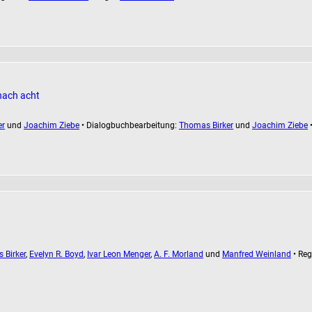
nach acht
er
und
Joachim Ziebe
• Dialogbuchbearbeitung:
Thomas Birker
und
Joachim Ziebe
•
 Birker
,
Evelyn R. Boyd
,
Ivar Leon Menger
,
A. F. Morland
und
Manfred Weinland
• Reg