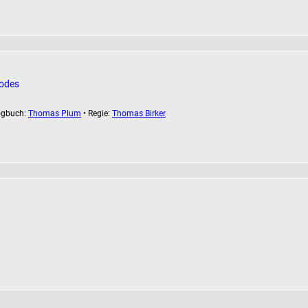
Todes
ogbuch:
Thomas Plum
• Regie:
Thomas Birker