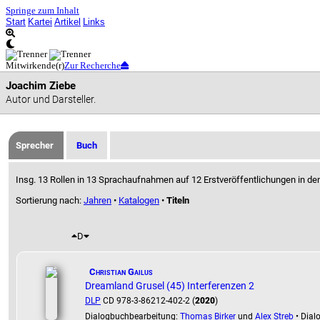
Springe zum Inhalt
Start
Kartei
Artikel
Links
Mitwirkende(r)
Zur Recherche
Joachim Ziebe
Autor und Darsteller.
Sprecher
Buch
Insg. 13 Rollen in 13 Sprachaufnahmen auf 12 Erstveröffentlichungen in de
Sortierung nach:
Jahren
•
Katalogen
•
Titeln
D
Christian Gailus
Dreamland Grusel (45) Interferenzen 2
DLP
CD 978-3-86212-402-2 (
2020
)
Dialogbuchbearbeitung:
Thomas Birker
und
Alex Streb
• Dial