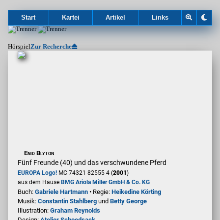
Start
Kartei
Artikel
Links
Hörspiel
Zur Recherche
Enid Blyton
Fünf Freunde (40) und das verschwundene Pferd
EUROPA Logo!
MC 74321 82555 4 (
2001
)
aus dem Hause
BMG Ariola Miller GmbH & Co. KG
Buch:
Gabriele Hartmann
• Regie:
Heikedine Körting
Musik:
Constantin Stahlberg
und
Betty George
Illustration:
Graham Reynolds
Design:
Atelier Schoedsack