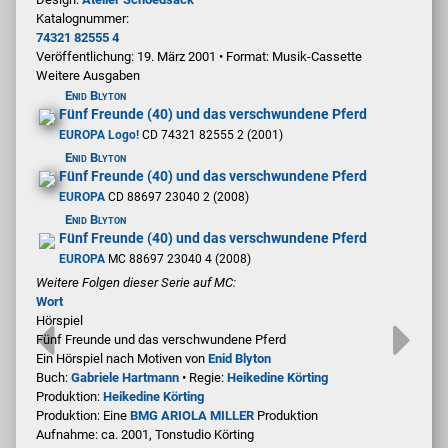
Katalognummer:
74321 82555 4
Veröffentlichung: 19. März 2001
•
Format: Musik-Cassette
Weitere Ausgaben
Enid Blyton
Fünf Freunde (40) und das verschwundene Pferd
EUROPA Logo!
CD 74321 82555 2 (2001)
Enid Blyton
Fünf Freunde (40) und das verschwundene Pferd
EUROPA
CD 88697 23040 2 (2008)
Enid Blyton
Fünf Freunde (40) und das verschwundene Pferd
EUROPA
MC 88697 23040 4 (2008)
Weitere Folgen dieser Serie auf MC:
Wort
Hörspiel
Fünf Freunde und das verschwundene Pferd
Ein Hörspiel nach Motiven von
Enid Blyton
Buch:
Gabriele Hartmann
• Regie:
Heikedine Körting
Produktion:
Heikedine Körting
Produktion: Eine
BMG ARIOLA MILLER
Produktion
Aufnahme:
ca. 2001, Tonstudio Körting