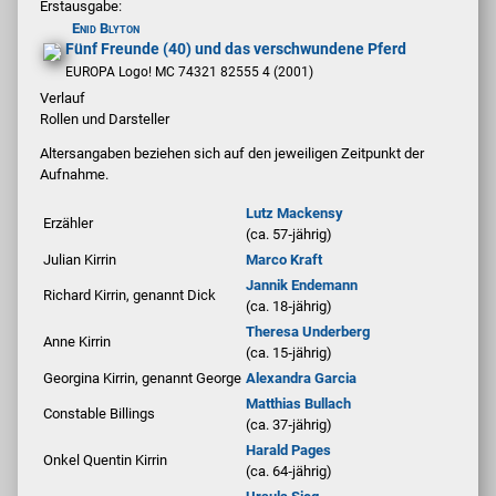
Erstausgabe:
Enid Blyton
Fünf Freunde (40) und das verschwundene Pferd
EUROPA Logo! MC 74321 82555 4 (2001)
Verlauf
Rollen und Darsteller
Altersangaben beziehen sich auf den jeweiligen
Zeitpunkt der
Aufnahme
.
Lutz Mackensy
Erzähler
(ca. 57‑jährig)
Julian Kirrin
Marco Kraft
Jannik Endemann
Richard Kirrin, genannt Dick
(ca. 18‑jährig)
Theresa Underberg
Anne Kirrin
(ca. 15‑jährig)
Georgina Kirrin, genannt George
Alexandra Garcia
Matthias Bullach
Constable Billings
(ca. 37‑jährig)
Harald Pages
Onkel Quentin Kirrin
(ca. 64‑jährig)