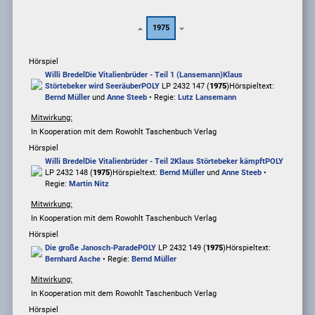
1975
Hörspiel
Willi Bredel
Die Vitalienbrüder - Teil 1 (Lansemann)
Klaus
Störtebeker wird Seeräuber
POLY
LP 2432 147 (
1975
)
Hörspieltext:
Bernd Müller
und
Anne Steeb
• Regie:
Lutz Lansemann
Mitwirkung:
In Kooperation mit dem Rowohlt Taschenbuch Verlag
Hörspiel
Willi Bredel
Die Vitalienbrüder - Teil 2
Klaus Störtebeker kämpft
POLY
LP 2432 148 (
1975
)
Hörspieltext:
Bernd Müller
und
Anne Steeb
•
Regie:
Martin Nitz
Mitwirkung:
In Kooperation mit dem Rowohlt Taschenbuch Verlag
Hörspiel
Die große Janosch-Parade
POLY
LP 2432 149 (
1975
)
Hörspieltext:
Bernhard Asche
• Regie:
Bernd Müller
Mitwirkung:
In Kooperation mit dem Rowohlt Taschenbuch Verlag
Hörspiel