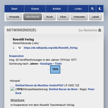
Start
Kartei
Artikel
Links
MITWIRKENDE(R)
Zur Recherche
Rowohlt Verlag
Weiterführende Links:
https://de.wikipedia.org/wiki/Rowohlt_Verlag
Kooperation
Insg. 20 Veröffentlichungen in den Jahren 1974 bis 1977.
Sortierung nach:
Jahren
•
Katalogen
•
Titeln
1974
Hörspiel
Dietlind Neven-du Mont
Das Getüm
POLY
LP 2432 125
(
1974
)
Hörspielbearbeitung:
Dietlind Neven-du Mont
• Regie:
Peter
Kock
Mitwirkung:
In Kooperation mit dem Rowohlt Taschenbuch Verlag