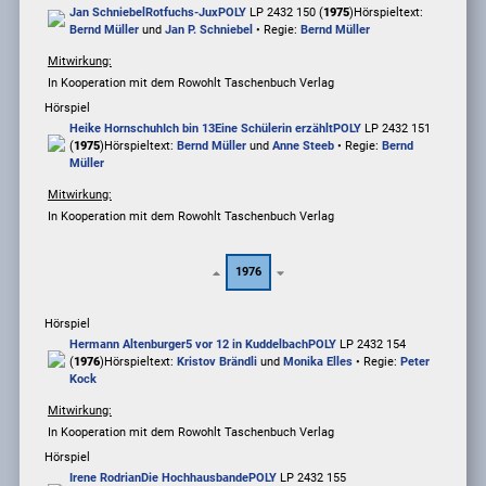
Jan Schniebel
Rotfuchs-Jux
POLY
LP 2432 150 (
1975
)
Hörspieltext:
Bernd Müller
und
Jan P. Schniebel
• Regie:
Bernd Müller
Mitwirkung:
In Kooperation mit dem Rowohlt Taschenbuch Verlag
Hörspiel
Heike Hornschuh
Ich bin 13
Eine Schülerin erzählt
POLY
LP 2432 151
(
1975
)
Hörspieltext:
Bernd Müller
und
Anne Steeb
• Regie:
Bernd
Müller
Mitwirkung:
In Kooperation mit dem Rowohlt Taschenbuch Verlag
1976
Hörspiel
Hermann Altenburger
5 vor 12 in Kuddelbach
POLY
LP 2432 154
(
1976
)
Hörspieltext:
Kristov Brändli
und
Monika Elles
• Regie:
Peter
Kock
Mitwirkung:
In Kooperation mit dem Rowohlt Taschenbuch Verlag
Hörspiel
Irene Rodrian
Die Hochhausbande
POLY
LP 2432 155