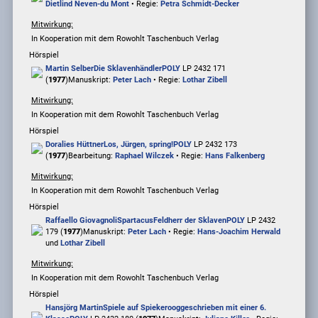
Dietlind Neven-du Mont
• Regie:
Petra Schmidt-Decker
Mitwirkung:
In Kooperation mit dem Rowohlt Taschenbuch Verlag
Hörspiel
Martin Selber
Die Sklavenhändler
POLY
LP 2432 171
(
1977
)
Manuskript:
Peter Lach
• Regie:
Lothar Zibell
Mitwirkung:
In Kooperation mit dem Rowohlt Taschenbuch Verlag
Hörspiel
Doralies Hüttner
Los, Jürgen, spring!
POLY
LP 2432 173
(
1977
)
Bearbeitung:
Raphael Wilczek
• Regie:
Hans Falkenberg
Mitwirkung:
In Kooperation mit dem Rowohlt Taschenbuch Verlag
Hörspiel
Raffaello Giovagnoli
Spartacus
Feldherr der Sklaven
POLY
LP 2432
179 (
1977
)
Manuskript:
Peter Lach
• Regie:
Hans-Joachim Herwald
und
Lothar Zibell
Mitwirkung:
In Kooperation mit dem Rowohlt Taschenbuch Verlag
Hörspiel
Hansjörg Martin
Spiele auf Spiekeroog
geschrieben mit einer 6.