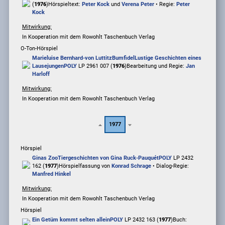
(
1976
)
Hörspieltext:
Peter Kock
und
Verena Peter
• Regie:
Peter
Kock
Mitwirkung:
In Kooperation mit dem Rowohlt Taschenbuch Verlag
O-Ton-Hörspiel
Marieluise Bernhard-von Luttitz
Bumfidel
Lustige Geschichten eines
Lausejungen
POLY
LP 2961 007 (
1976
)
Bearbeitung und Regie:
Jan
Harloff
Mitwirkung:
In Kooperation mit dem Rowohlt Taschenbuch Verlag
1977
Hörspiel
Ginas Zoo
Tiergeschichten von Gina Ruck-Pauquét
POLY
LP 2432
162 (
1977
)
Hörspielfassung von
Konrad Schrage
• Dialog-Regie:
Manfred Hinkel
Mitwirkung:
In Kooperation mit dem Rowohlt Taschenbuch Verlag
Hörspiel
Ein Getüm kommt selten allein
POLY
LP 2432 163 (
1977
)
Buch: