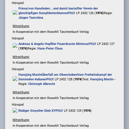
Hörspiel
Friese/von Hanxleden
... und damit basta!
Der Verein der
glatzköpfigen Sumpfdotterblumen
POLY
LP 2432 126 (
1974
)
Regie:
Jürgen Tamchina
Mitwirkung:
In Kooperation mit dem Rowohlt Taschenbuch Verlag
Hörspiel
Andreas & Angela Hopf
Der Feuerdrache Minimax
POLY
LP 2432 127
(
1974
)
Regie:
Hans-Peter Cloos
Mitwirkung:
In Kooperation mit dem Rowohlt Taschenbuch Verlag
Hörspiel
Hansjörg Martin
Überfall am Okeechobee
Vom Freiheitskampf der
Seminolen-Indianer
POLY
LP 2432 128 (
1974
)
Text:
Hansjörg Martin
•
Regie:
Christoph Albrecht
Mitwirkung:
In Kooperation mit dem Rowohlt Taschenbuch Verlag
Hörspiel
Rüdiger Stoye
Der Dieb XY
POLY
LP 2432 129 (
1974
)
Mitwirkung:
In Kooperation mit dem Rowohlt Taschenbuch Verlag