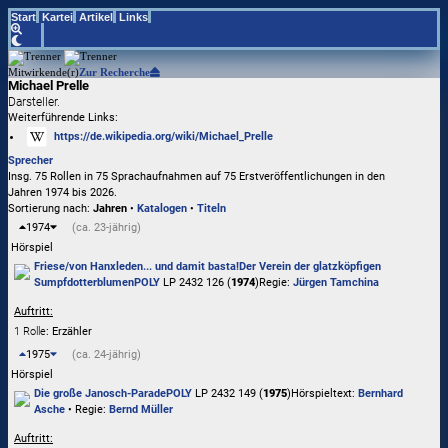
Start
Kartei
Artikel
Links
Mitwirkende(r)
Zur Recherche
Michael Prelle
Darsteller.
Weiterführende Links:
https://de.wikipedia.org/wiki/Michael_Prelle
Sprecher
Insg. 75 Rollen in 75 Sprachaufnahmen auf 75 Erstveröffentlichungen in den
Jahren 1974 bis 2026.
Sortierung nach:
Jahren
•
Katalogen
•
Titeln
1974
(ca. 23-jährig)
Hörspiel
Friese/von Hanxleden
... und damit basta!
Der Verein der glatzköpfigen
Sumpfdotterblumen
POLY
LP 2432 126 (
1974
)
Regie:
Jürgen Tamchina
Auftritt:
1 Rolle
: Erzähler
1975
(ca. 24-jährig)
Hörspiel
Die große Janosch-Parade
POLY
LP 2432 149 (
1975
)
Hörspieltext:
Bernhard
Asche
• Regie:
Bernd Müller
Auftritt: