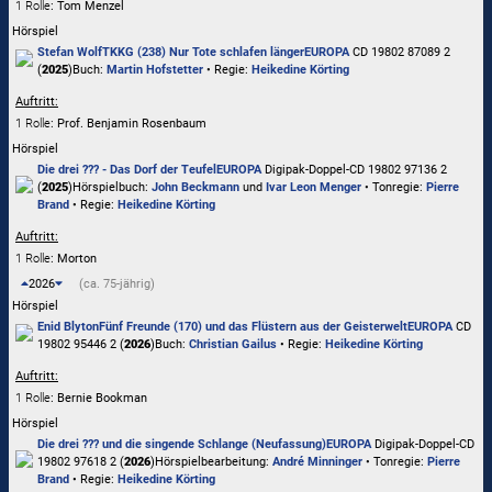
1 Rolle
: Tom Menzel
Hörspiel
Stefan Wolf
TKKG (238) Nur Tote schlafen länger
EUROPA
CD 19802 87089 2
(
2025
)
Buch:
Martin Hofstetter
• Regie:
Heikedine Körting
Auftritt:
1 Rolle
: Prof. Benjamin Rosenbaum
Hörspiel
Die drei ??? - Das Dorf der Teufel
EUROPA
Digipak-Doppel-CD 19802 97136 2
(
2025
)
Hörspielbuch:
John Beckmann
und
Ivar Leon Menger
• Tonregie:
Pierre
Brand
• Regie:
Heikedine Körting
Auftritt:
1 Rolle
: Morton
2026
(ca. 75-jährig)
Hörspiel
Enid Blyton
Fünf Freunde (170) und das Flüstern aus der Geisterwelt
EUROPA
CD
19802 95446 2 (
2026
)
Buch:
Christian Gailus
• Regie:
Heikedine Körting
Auftritt:
1 Rolle
: Bernie Bookman
Hörspiel
Die drei ??? und die singende Schlange (Neufassung)
EUROPA
Digipak-Doppel-CD
19802 97618 2 (
2026
)
Hörspielbearbeitung:
André Minninger
• Tonregie:
Pierre
Brand
• Regie:
Heikedine Körting