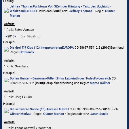
Lesung
Jeffrey Thomas
Punktown Vol. 3
Zeit der Häutung • Tanz des Ugghiutu •
Wakizashi
LAUSCH
Download (
2009
)
Text:
Jeffrey Thomas
• Regie:
Günter
Merlau
Auftritt:
1 Rolle
:
keine Angabe
2010
(ca. 59-jährig)
Hörspiel
Die drei ??? Kids (12) Internetpiraten
EUROPA
CD 88697 55412 2 (
2010
)
Buch und
Regie:
Ulf Blanck
Auftritt:
1 Rolle
: Smithers
Hörspiel
Dorian Hunter - Dämonen-Killer (9) Im Labyrinth des Todes
Folgenreich
CD
06025 2728611 2 (
2010
)
Hörspielbearbeitung und Regie:
Marco Göllner
Auftritt:
1 Rolle
: Jörg Eklund
Hörspiel
Die schwarze Sonne (10) Aiwass
LAUSCH
CD 978-3-939600-62-6 (
2010
)
Buch:
Günter Merlau
• Regie:
Günter Merlau
• Regieassistenz:
Janet Sunjic
Auftritt:
1 Rolle
: Edgar Caswell / Weisthor