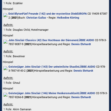
1 Rolle
: Erzähler
Hörspiel
Enid Blyton
Fünf Freunde (142) und der mysteriöse Dieb
EUROPA
CD 19439 87387
2 (
2021
)
Buch:
Christian Gailus
• Regie:
Heikedine Körting
Auftritt:
1 Rolle
: Douglas Child, Hotelmanager
Hörspiel
John Sinclair Classics (42) Das Hochhaus der Dämonen
LÜBBE AUDIO
CD 978-3-
7857-8087-9 (
2021
)
Hörspielbearbeitung und Regie:
Dennis Ehrhardt
Auftritt:
1 Rolle
: Bewohner
Hörspiel
Geisterjäger John Sinclair (143) Der unheimliche Shaolin
LÜBBE AUDIO
CD 978-
3-7857-8143-2 (
2021
)
Hörspielbearbeitung und Regie:
Dennis Ehrhardt
Auftritt:
1 Rolle
: Ghoul
Hörspiel
Geisterjäger John Sinclair (146) Meine Henkersmahlzeit
LÜBBE AUDIO
CD 978-3-
7857-8266-8 (
2021
)
Hörspielbearbeitung und Regie:
Dennis Ehrhardt
Auftritt:
1 Rolle
: Akim Samaran