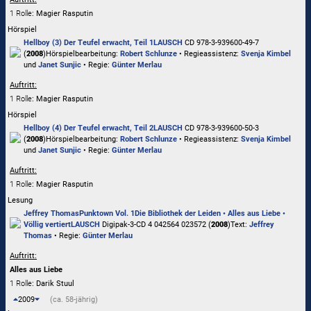
1 Rolle
: Magier Rasputin
Hörspiel
Hellboy (3) Der Teufel erwacht, Teil 1
LAUSCH
CD 978-3-939600-49-7
(
2008
)
Hörspielbearbeitung:
Robert Schlunze
• Regieassistenz:
Svenja Kimbel
und
Janet Sunjic
• Regie:
Günter Merlau
Auftritt:
1 Rolle
: Magier Rasputin
Hörspiel
Hellboy (4) Der Teufel erwacht, Teil 2
LAUSCH
CD 978-3-939600-50-3
(
2008
)
Hörspielbearbeitung:
Robert Schlunze
• Regieassistenz:
Svenja Kimbel
und
Janet Sunjic
• Regie:
Günter Merlau
Auftritt:
1 Rolle
: Magier Rasputin
Lesung
Jeffrey Thomas
Punktown Vol. 1
Die Bibliothek der Leiden • Alles aus Liebe •
Völlig vertiert
LAUSCH
Digipak-3-CD 4 042564 023572 (
2008
)
Text:
Jeffrey
Thomas
• Regie:
Günter Merlau
Auftritt:
Alles aus Liebe
1 Rolle
: Darik Stuul
2009
(ca. 58-jährig)