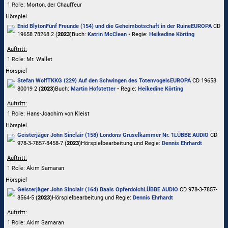
1 Rolle
: Morton, der Chauffeur
Hörspiel
Enid Blyton
Fünf Freunde (154) und die Geheimbotschaft in der Ruine
EUROPA
CD
19658 78268 2 (
2023
)
Buch:
Katrin McClean
• Regie:
Heikedine Körting
Auftritt:
1 Rolle
: Mr. Wallet
Hörspiel
Stefan Wolf
TKKG (229) Auf den Schwingen des Totenvogels
EUROPA
CD 19658
80019 2 (
2023
)
Buch:
Martin Hofstetter
• Regie:
Heikedine Körting
Auftritt:
1 Rolle
: Hans-Joachim von Kleist
Hörspiel
Geisterjäger John Sinclair (158) Londons Gruselkammer Nr. 1
LÜBBE AUDIO
CD
978-3-7857-8458-7 (
2023
)
Hörspielbearbeitung und Regie:
Dennis Ehrhardt
Auftritt:
1 Rolle
: Akim Samaran
Hörspiel
Geisterjäger John Sinclair (164) Baals Opferdolch
LÜBBE AUDIO
CD 978-3-7857-
8564-5 (
2023
)
Hörspielbearbeitung und Regie:
Dennis Ehrhardt
Auftritt:
1 Rolle
: Akim Samaran