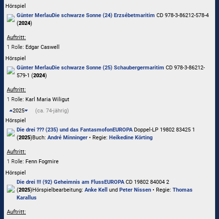
Hörspiel
Günter Merlau
Die schwarze Sonne (24) Erzsébet
maritim
CD 978-3-86212-578-4
(
2024
)
Auftritt:
1 Rolle
: Edgar Caswell
Hörspiel
Günter Merlau
Die schwarze Sonne (25) Schauberger
maritim
CD 978-3-86212-
579-1 (
2024
)
Auftritt:
1 Rolle
: Karl Maria Wiligut
2025
(ca. 74-jährig)
Hörspiel
Die drei ??? (235) und das Fantasmofon
EUROPA
Doppel-LP 19802 83425 1
(
2025
)
Buch:
André Minninger
• Regie:
Heikedine Körting
Auftritt:
1 Rolle
: Fenn Fogmire
Hörspiel
Die drei !!! (92) Geheimnis am Fluss
EUROPA
CD 19802 84004 2
(
2025
)
Hörspielbearbeitung:
Anke Kell
und
Peter Nissen
• Regie:
Thomas
Karallus
Auftritt: