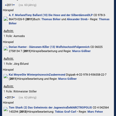
2011
(ca. 60-jährig)
Hörspiel
A. F. Morland
Tony Ballard (10) Die Hexe und der Silberdämon
DLP
CD 978-3-
86473-026-9 (
2011
)
Buch:
Thomas Birker
und
Alexander Streb
• Regie:
Thomas
Birker
Auftritt:
1 Rolle
: Asmodis
Hörspiel
Dorian Hunter - Dämonen-Killer (13) Wolfshochzeit
Folgenreich
CD 06025
2758134 7 (
2011
)
Hörspielbearbeitung und Regie:
Marco Göllner
Auftritt:
1 Rolle
: Jörg Eklund
Hörspiel
Kai Meyer
Die Winterprinzessin
Zaubermond
Digipak-4-CD 978-3-936558-22-7
(
2011
)
Hörspielbearbeitung und Regie:
Marco Göllner
Auftritt:
1 Rolle
: Rittmeister Stiller
2013
(ca. 62-jährig)
Hörspiel
Tom Shark (2) Das Geheimnis der Jagowstraße
MARCTROPOLIS
CD 4 042564
143294 (
2013
)
Hörspielbearbeitung:
Tobias Graf-Carl
• Regie:
Marc Fehse