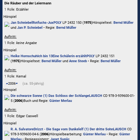
Die Räuber und der Leiermann
1 Rolle
: Erzähler
Hörspiel
Jan Schniebel
Rotfuchs-Jux
POLY
LP 2432 150 (
1975
)
Hörspieltext:
Bernd Müller
und
Jan P. Schniebel
• Regie:
Bernd Müller
Auftritt:
1 Rolle
:
keine Angabe
Hörspiel
Heike Hornschuh
Ich bin 13
Eine Schülerin erzählt
POLY
LP 2432 151
(
1975
)
Hörspieltext:
Bernd Müller
und
Anne Steeb
• Regie:
Bernd Müller
Auftritt:
1 Rolle
: Kemal
2006
(ca. 55-jährig)
Hörspiel
Die schwarze Sonne (1) Das Schloss der Schlange
LAUSCH
CD 978-3-939600-01-
5 (
2006
)
Buch und Regie:
Günter Merlau
Auftritt:
1 Rolle
: Edgar Caswell
Hörspiel
R. A. Salvatore
Drizzt - Die Saga vom Dunkelelf (1) Der dritte Sohn
LAUSCH
CD
978-3-939600-04-6 (
2006
)
Hörspielbearbeitung:
Günter Merlau
• Regie:
Günter
Merlau
• Regieassistenz:
Janet Sunjic