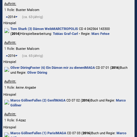
Auftritt:
1 Rolle
: Buster Malcom
2014
(ca. 63-jährig)
Hörspiel
Tom Shark (3) Dämon Weib
MARCTROPOLIS
CD 4 042564 143300
(
2014
)
Hörspielbearbeitung:
Tobias Graf-Carl
• Regie:
Marc Fehse
Auftritt:
1 Rolle
: Buster Malcom
2016
(ca. 65-jährig)
Hörspiel
Oliver Döring
Foster (6) Ein Dämon mir zu dienen
IMAGA
CD 07 01 (
2016
)
Buch
und Regie:
Oliver Döring
Auftritt:
1 Rolle
:
keine Angabe
Hörspiel
Marco Göllner
Fallen (2) Genf
IMAGA
CD 07 02 (
2016
)
Buch und Regie:
Marco
Göllner
Auftritt:
1 Rolle
: Il-Azaz
Hörspiel
Marco Göllner
Fallen (1) Paris
IMAGA
CD 07 03 (
2016
)
Buch und Regie:
Marco