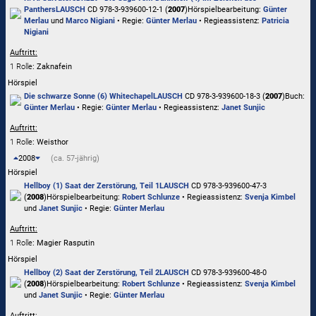
Panthers
LAUSCH
CD 978-3-939600-12-1 (
2007
)
Hörspielbearbeitung:
Günter
Merlau
und
Marco Nigiani
• Regie:
Günter Merlau
• Regieassistenz:
Patricia
Nigiani
Auftritt:
1 Rolle
: Zaknafein
Hörspiel
Die schwarze Sonne (6) Whitechapel
LAUSCH
CD 978-3-939600-18-3 (
2007
)
Buch:
Günter Merlau
• Regie:
Günter Merlau
• Regieassistenz:
Janet Sunjic
Auftritt:
1 Rolle
: Weisthor
2008
(ca. 57-jährig)
Hörspiel
Hellboy (1) Saat der Zerstörung, Teil 1
LAUSCH
CD 978-3-939600-47-3
(
2008
)
Hörspielbearbeitung:
Robert Schlunze
• Regieassistenz:
Svenja Kimbel
und
Janet Sunjic
• Regie:
Günter Merlau
Auftritt:
1 Rolle
: Magier Rasputin
Hörspiel
Hellboy (2) Saat der Zerstörung, Teil 2
LAUSCH
CD 978-3-939600-48-0
(
2008
)
Hörspielbearbeitung:
Robert Schlunze
• Regieassistenz:
Svenja Kimbel
und
Janet Sunjic
• Regie:
Günter Merlau
Auftritt: