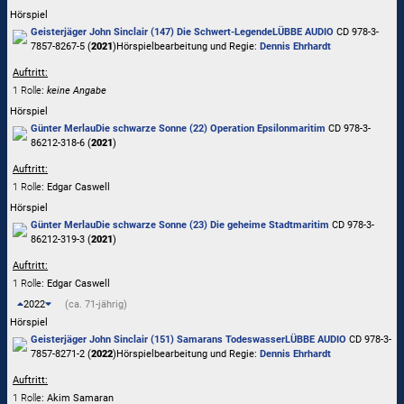
Hörspiel
Geisterjäger John Sinclair (147) Die Schwert-Legende
LÜBBE AUDIO
CD 978-3-
7857-8267-5 (
2021
)
Hörspielbearbeitung und Regie:
Dennis Ehrhardt
Auftritt:
1 Rolle
:
keine Angabe
Hörspiel
Günter Merlau
Die schwarze Sonne (22) Operation Epsilon
maritim
CD 978-3-
86212-318-6 (
2021
)
Auftritt:
1 Rolle
: Edgar Caswell
Hörspiel
Günter Merlau
Die schwarze Sonne (23) Die geheime Stadt
maritim
CD 978-3-
86212-319-3 (
2021
)
Auftritt:
1 Rolle
: Edgar Caswell
2022
(ca. 71-jährig)
Hörspiel
Geisterjäger John Sinclair (151) Samarans Todeswasser
LÜBBE AUDIO
CD 978-3-
7857-8271-2 (
2022
)
Hörspielbearbeitung und Regie:
Dennis Ehrhardt
Auftritt:
1 Rolle
: Akim Samaran