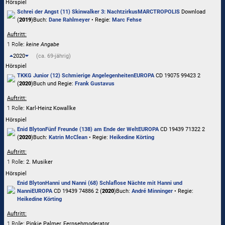
Hörspiel
Schrei der Angst (11) Skinwalker 3: Nachtzirkus
MARCTROPOLIS
Download
(
2019
)
Buch:
Dane Rahlmeyer
• Regie:
Marc Fehse
Auftritt:
1 Rolle
:
keine Angabe
2020
(ca. 69-jährig)
Hörspiel
TKKG Junior (12) Schmierige Angelegenheiten
EUROPA
CD 19075 99423 2
(
2020
)
Buch und Regie:
Frank Gustavus
Auftritt:
1 Rolle
: Karl-Heinz Kowallke
Hörspiel
Enid Blyton
Fünf Freunde (138) am Ende der Welt
EUROPA
CD 19439 71322 2
(
2020
)
Buch:
Katrin McClean
• Regie:
Heikedine Körting
Auftritt:
1 Rolle
: 2. Musiker
Hörspiel
Enid Blyton
Hanni und Nanni (68) Schlaflose Nächte mit Hanni und
Nanni
EUROPA
CD 19439 74886 2 (
2020
)
Buch:
André Minninger
• Regie:
Heikedine Körting
Auftritt:
1 Rolle
: Pinkie Palmer, Fernsehmoderator