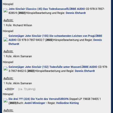
Hörspiel
John Sinclair Classics (45) Das Todeskarussell
LÜBBE AUDIO
CD 978-3-7857-
8285-9 (
2022
)
Hörspielbearbeitung und Regie:
Dennis Ehrhardt
Auftritt:
1 Rolle
: Richard Wilson
Hörspiel
Geisterjäger John Sinclair (155) Die schwebenden Leichen von Prag
LÜBBE
AUDIO
CD 978-3-7857-8432-7 (
2022
)
Hörspielbearbeitung und Regie:
Dennis
Ehrhardt
Auftritt:
1 Rolle
: Akim Samaran
Hörspiel
Geisterjäger John Sinclair (152) Todesfalle unter Wasser
LÜBBE AUDIO
CD 978-
3-7857-8452-5 (
2022
)
Hörspielbearbeitung und Regie:
Dennis Ehrhardt
Auftritt:
1 Rolle
: Akim Samaran
2023
(ca. 72-jährig)
Hörspiel
Die drei ??? (224) Die Yacht des Verrats
EUROPA
Doppel-LP 19658 74405 1
(
2023
)
Buch:
André Minninger
• Regie:
Heikedine Körting
Auftritt: