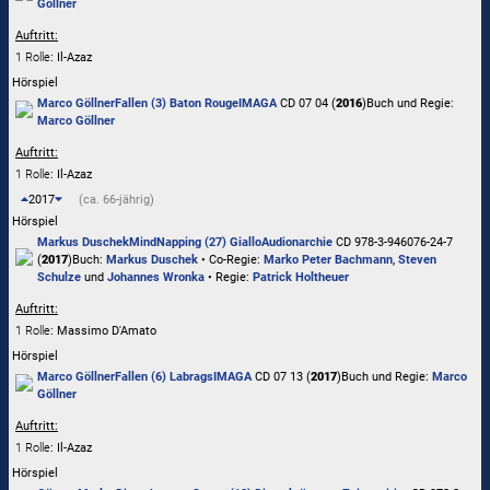
Göllner
Auftritt:
1 Rolle
: Il-Azaz
Hörspiel
Marco Göllner
Fallen (3) Baton Rouge
IMAGA
CD 07 04 (
2016
)
Buch und Regie:
Marco Göllner
Auftritt:
1 Rolle
: Il-Azaz
2017
(ca. 66-jährig)
Hörspiel
Markus Duschek
MindNapping (27) Giallo
Audionarchie
CD 978-3-946076-24-7
(
2017
)
Buch:
Markus Duschek
• Co-Regie:
Marko Peter Bachmann
,
Steven
Schulze
und
Johannes Wronka
• Regie:
Patrick Holtheuer
Auftritt:
1 Rolle
: Massimo D'Amato
Hörspiel
Marco Göllner
Fallen (6) Labrags
IMAGA
CD 07 13 (
2017
)
Buch und Regie:
Marco
Göllner
Auftritt:
1 Rolle
: Il-Azaz
Hörspiel