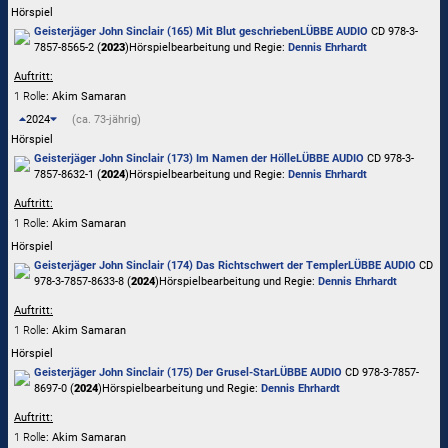
Hörspiel
Geisterjäger John Sinclair (165) Mit Blut geschrieben
LÜBBE AUDIO
CD 978-3-
7857-8565-2 (
2023
)
Hörspielbearbeitung und Regie:
Dennis Ehrhardt
Auftritt:
1 Rolle
: Akim Samaran
2024
(ca. 73-jährig)
Hörspiel
Geisterjäger John Sinclair (173) Im Namen der Hölle
LÜBBE AUDIO
CD 978-3-
7857-8632-1 (
2024
)
Hörspielbearbeitung und Regie:
Dennis Ehrhardt
Auftritt:
1 Rolle
: Akim Samaran
Hörspiel
Geisterjäger John Sinclair (174) Das Richtschwert der Templer
LÜBBE AUDIO
CD
978-3-7857-8633-8 (
2024
)
Hörspielbearbeitung und Regie:
Dennis Ehrhardt
Auftritt:
1 Rolle
: Akim Samaran
Hörspiel
Geisterjäger John Sinclair (175) Der Grusel-Star
LÜBBE AUDIO
CD 978-3-7857-
8697-0 (
2024
)
Hörspielbearbeitung und Regie:
Dennis Ehrhardt
Auftritt:
1 Rolle
: Akim Samaran