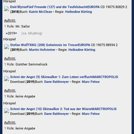
Hörspiel
Enid Blyton
Fünf Freunde (127) und die Teufelsbucht
EUROPA
CD 19075 80829 2
(
2018
)
Buch:
Katrin McClean
• Regie:
Heikedine Körting
Auftritt:
1 Rolle
: Mr. Sailor
2019
(ca. 68-jährig)
Hörspiel
Stefan Wolf
TKKG (208) Geheimnis im Tresor
EUROPA
CD 19075 88934 2
(
2019
)
Buch:
Martin Hofstetter
• Regie:
Heikedine Körting
Auftritt:
1 Rolle
: Günther Semmelrock
Hörspiel
Schrei der Angst (9) Skinwalker 1: Zum Leben verflucht
MARCTROPOLIS
Download (
2019
)
Buch:
Dane Rahlmeyer
• Regie:
Marc Fehse
Auftritt:
1 Rolle
:
keine Angabe
Hörspiel
Schrei der Angst (10) Skinwalker 2: Tod aus der Wüste
MARCTROPOLIS
Download (
2019
)
Buch:
Dane Rahlmeyer
• Regie:
Marc Fehse
Auftritt:
1 Rolle
:
keine Angabe