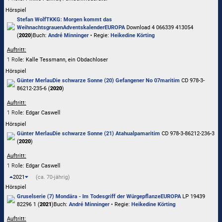
Hörspiel
Stefan Wolf
TKKG: Morgen kommt das
Weihnachtsgrauen
Adventskalender
EUROPA
Download 4 066339 413054
(
2020
)
Buch:
André Minninger
• Regie:
Heikedine Körting
Auftritt:
1 Rolle
: Kalle Tessmann, ein Obdachloser
Hörspiel
Günter Merlau
Die schwarze Sonne (20) Gefangener No 07
maritim
CD 978-3-
86212-235-6 (
2020
)
Auftritt:
1 Rolle
: Edgar Caswell
Hörspiel
Günter Merlau
Die schwarze Sonne (21) Atahualpa
maritim
CD 978-3-86212-236-3
(
2020
)
Auftritt:
1 Rolle
: Edgar Caswell
2021
(ca. 70-jährig)
Hörspiel
Gruselserie (7) Mondära - Im Todesgriff der Würgepflanze
EUROPA
LP 19439
82296 1 (
2021
)
Buch:
André Minninger
• Regie:
Heikedine Körting
Auftritt: