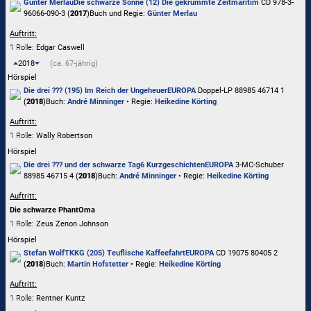
Günter Merlau
Die schwarze Sonne (12) Die gekrümmte Zeit
maritim
CD 978-3-
96066-090-3 (
2017
)
Buch und Regie:
Günter Merlau
Auftritt:
1 Rolle
: Edgar Caswell
2018
(ca. 67-jährig)
Hörspiel
Die drei ??? (195) Im Reich der Ungeheuer
EUROPA
Doppel-LP 88985 46714 1
(
2018
)
Buch:
André Minninger
• Regie:
Heikedine Körting
Auftritt:
1 Rolle
: Wally Robertson
Hörspiel
Die drei ??? und der schwarze Tag
6 Kurzgeschichten
EUROPA
3-MC-Schuber
88985 46715 4 (
2018
)
Buch:
André Minninger
• Regie:
Heikedine Körting
Auftritt:
Die schwarze PhantOma
1 Rolle
: Zeus Zenon Johnson
Hörspiel
Stefan Wolf
TKKG (205) Teuflische Kaffeefahrt
EUROPA
CD 19075 80405 2
(
2018
)
Buch:
Martin Hofstetter
• Regie:
Heikedine Körting
Auftritt:
1 Rolle
: Rentner Kuntz