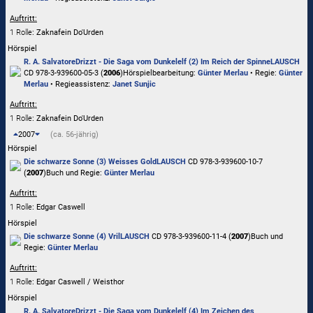
Auftritt:
1 Rolle
: Zaknafein Do'Urden
Hörspiel
R. A. Salvatore
Drizzt - Die Saga vom Dunkelelf (2) Im Reich der Spinne
LAUSCH
CD 978-3-939600-05-3 (
2006
)
Hörspielbearbeitung:
Günter Merlau
• Regie:
Günter
Merlau
• Regieassistenz:
Janet Sunjic
Auftritt:
1 Rolle
: Zaknafein Do'Urden
2007
(ca. 56-jährig)
Hörspiel
Die schwarze Sonne (3) Weisses Gold
LAUSCH
CD 978-3-939600-10-7
(
2007
)
Buch und Regie:
Günter Merlau
Auftritt:
1 Rolle
: Edgar Caswell
Hörspiel
Die schwarze Sonne (4) Vril
LAUSCH
CD 978-3-939600-11-4 (
2007
)
Buch und
Regie:
Günter Merlau
Auftritt:
1 Rolle
: Edgar Caswell / Weisthor
Hörspiel
R. A. Salvatore
Drizzt - Die Saga vom Dunkelelf (4) Im Zeichen des