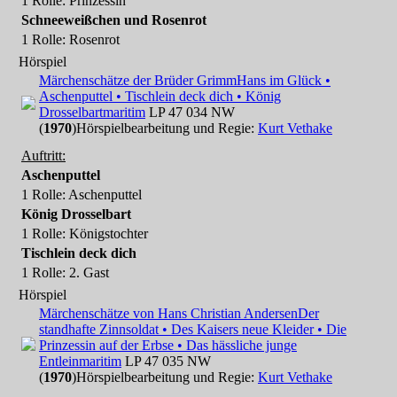
1 Rolle
: Prinzessin
Schneeweißchen und Rosenrot
1 Rolle
: Rosenrot
Hörspiel
Märchenschätze der Brüder Grimm
Hans im Glück •
Aschenputtel • Tischlein deck dich • König
Drosselbart
maritim
LP 47 034 NW
(
1970
)
Hörspielbearbeitung und Regie:
Kurt Vethake
Auftritt:
Aschenputtel
1 Rolle
: Aschenputtel
König Drosselbart
1 Rolle
: Königstochter
Tischlein deck dich
1 Rolle
: 2. Gast
Hörspiel
Märchenschätze von Hans Christian Andersen
Der
standhafte Zinnsoldat • Des Kaisers neue Kleider • Die
Prinzessin auf der Erbse • Das hässliche junge
Entlein
maritim
LP 47 035 NW
(
1970
)
Hörspielbearbeitung und Regie:
Kurt Vethake