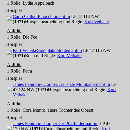
1 Rolle
: Lydia Äppelbach
Hörspiel
Carlo Collodi
Pinocchio
maritim
LP 47 114 NW
(
1971
)
Hörspielbearbeitung und Regie:
Kurt Vethake
Auftritt:
1 Rolle
: Die Fee
Hörspiel
Kurt Vethake
Spielplatz Straße
maritim
LP 47 115 NW
(
1971
)
Buch und Regie:
Kurt Vethake
Auftritt:
1 Rolle
: Petra
Hörspiel
James Fenimore Cooper
Der letzte Mohikaner
maritim
LP
47 124 NW (
1971
)
Hörspielbearbeitung und Regie:
Kurt
Vethake
Auftritt:
1 Rolle
: Cora Munro, ältere Tochter des Oberst
Hörspiel
James Fenimore Cooper
Der Pfadfinder
maritim
LP 47
129 NW (
1971
)
Hörspielbearbeitung und Regie:
Kurt