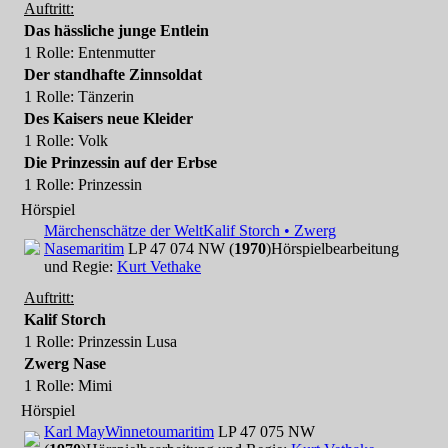
Auftritt:
Das hässliche junge Entlein
1 Rolle
: Entenmutter
Der standhafte Zinnsoldat
1 Rolle
: Tänzerin
Des Kaisers neue Kleider
1 Rolle
: Volk
Die Prinzessin auf der Erbse
1 Rolle
: Prinzessin
Hörspiel
Märchenschätze der Welt
Kalif Storch • Zwerg
Nase
maritim
LP 47 074 NW (
1970
)
Hörspielbearbeitung
und Regie:
Kurt Vethake
Auftritt:
Kalif Storch
1 Rolle
: Prinzessin Lusa
Zwerg Nase
1 Rolle
: Mimi
Hörspiel
Karl May
Winnetou
maritim
LP 47 075 NW