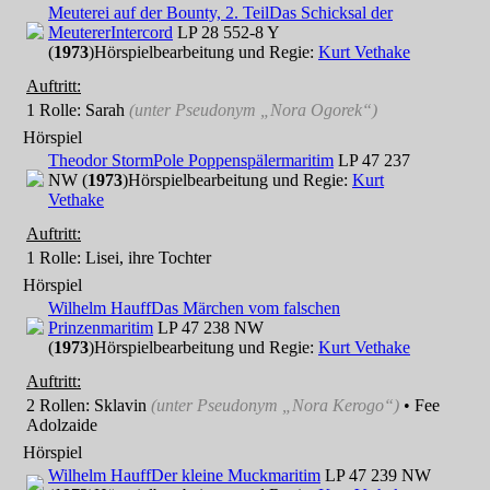
Meuterei auf der Bounty, 2. Teil
Das Schicksal der
Meuterer
Intercord
LP 28 552-8 Y
(
1973
)
Hörspielbearbeitung und Regie:
Kurt Vethake
Auftritt:
1 Rolle
: Sarah
(unter Pseudonym
„Nora Ogorek“
)
Hörspiel
Theodor Storm
Pole Poppenspäler
maritim
LP 47 237
NW (
1973
)
Hörspielbearbeitung und Regie:
Kurt
Vethake
Auftritt:
1 Rolle
: Lisei, ihre Tochter
Hörspiel
Wilhelm Hauff
Das Märchen vom falschen
Prinzen
maritim
LP 47 238 NW
(
1973
)
Hörspielbearbeitung und Regie:
Kurt Vethake
Auftritt:
2 Rollen
: Sklavin
(unter Pseudonym
„Nora Kerogo“
)
• Fee
Adolzaide
Hörspiel
Wilhelm Hauff
Der kleine Muck
maritim
LP 47 239 NW