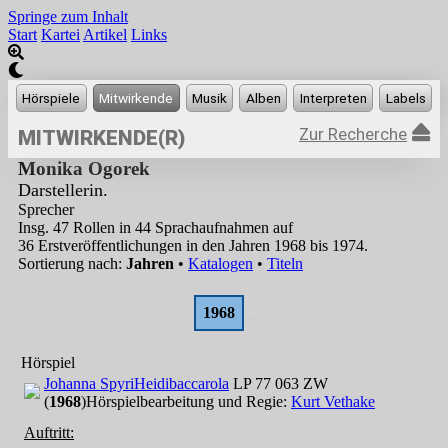
Springe zum Inhalt
Start
Kartei
Artikel
Links
Zur Recherche
MITWIRKENDE(R)
Monika Ogorek
Darstellerin.
Sprecher
Insg. 47 Rollen in 44 Sprachaufnahmen auf
36 Erstveröffentlichungen in den Jahren 1968 bis 1974.
Sortierung nach:
Jahren
•
Katalogen
•
Titeln
1968
Hörspiel
Johanna Spyri
Heidi
baccarola
LP 77 063 ZW
(
1968
)
Hörspielbearbeitung und Regie:
Kurt Vethake
Auftritt: