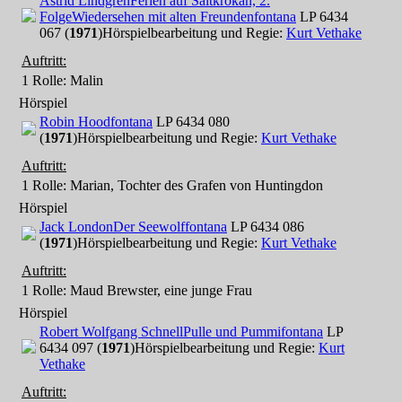
Astrid Lindgren
Ferien auf Saltkrokan, 2.
Folge
Wiedersehen mit alten Freunden
fontana
LP 6434
067 (
1971
)
Hörspielbearbeitung und Regie:
Kurt Vethake
Auftritt:
1 Rolle
: Malin
Hörspiel
Robin Hood
fontana
LP 6434 080
(
1971
)
Hörspielbearbeitung und Regie:
Kurt Vethake
Auftritt:
1 Rolle
: Marian, Tochter des Grafen von Huntingdon
Hörspiel
Jack London
Der Seewolf
fontana
LP 6434 086
(
1971
)
Hörspielbearbeitung und Regie:
Kurt Vethake
Auftritt:
1 Rolle
: Maud Brewster, eine junge Frau
Hörspiel
Robert Wolfgang Schnell
Pulle und Pummi
fontana
LP
6434 097 (
1971
)
Hörspielbearbeitung und Regie:
Kurt
Vethake
Auftritt: