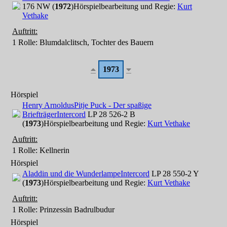
176 NW (
1972
)
Hörspielbearbeitung und Regie:
Kurt
Vethake
Auftritt:
1 Rolle
: Blumdalclitsch, Tochter des Bauern
1973
Hörspiel
Henry Arnoldus
Pitje Puck - Der spaßige
Briefträger
Intercord
LP 28 526-2 B
(
1973
)
Hörspielbearbeitung und Regie:
Kurt Vethake
Auftritt:
1 Rolle
: Kellnerin
Hörspiel
Aladdin und die Wunderlampe
Intercord
LP 28 550-2 Y
(
1973
)
Hörspielbearbeitung und Regie:
Kurt Vethake
Auftritt:
1 Rolle
: Prinzessin Badrulbudur
Hörspiel