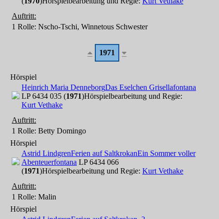
(
1970
)
Hörspielbearbeitung und Regie:
Kurt Vethake
Auftritt:
1 Rolle
: Nscho-Tschi, Winnetous Schwester
1971
Hörspiel
Heinrich Maria Denneborg
Das Eselchen Grisella
fontana
LP 6434 035 (
1971
)
Hörspielbearbeitung und Regie:
Kurt Vethake
Auftritt:
1 Rolle
: Betty Domingo
Hörspiel
Astrid Lindgren
Ferien auf Saltkrokan
Ein Sommer voller
Abenteuer
fontana
LP 6434 066
(
1971
)
Hörspielbearbeitung und Regie:
Kurt Vethake
Auftritt:
1 Rolle
: Malin
Hörspiel