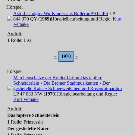
Hörspiel
Astrid Lindgren
Wir Kinder aus Bullerbü
PHILIPS
LP
844 370 QY (
1969
)
Hörspielbearbeitung und Regie:
Kurt
Vethake
Auftritt:
1 Rolle
: Lisa
1970
Hörspiel
Märchenschätze der Brüder Grimm
Das tapfere
Schneiderlein • Die Bremer Stadtmusikanten • Der
gestiefelte Kater • Schneeweißchen und Rosenrot
maritim
LP 47 033 NW (
1970
)
Hörspielbearbeitung und Regie:
Kurt Vethake
Auftritt:
Das tapfere Schneiderlein
1 Rolle
: Prinzessin
Der gestiefelte Kater