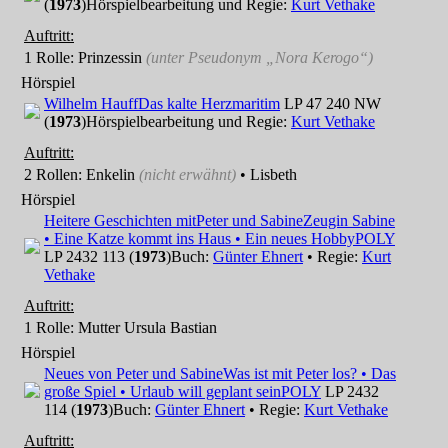
(
1973
)
Hörspielbearbeitung und Regie:
Kurt Vethake
Auftritt:
1 Rolle
: Prinzessin
(unter Pseudonym
„Nora Kerogo“
)
Hörspiel
Wilhelm Hauff
Das kalte Herz
maritim
LP 47 240 NW
(
1973
)
Hörspielbearbeitung und Regie:
Kurt Vethake
Auftritt:
2 Rollen
: Enkelin
(nicht erwähnt)
• Lisbeth
Hörspiel
Heitere Geschichten mit
Peter und Sabine
Zeugin Sabine
• Eine Katze kommt ins Haus • Ein neues Hobby
POLY
LP 2432 113 (
1973
)
Buch:
Günter Ehnert
• Regie:
Kurt
Vethake
Auftritt:
1 Rolle
: Mutter Ursula Bastian
Hörspiel
Neues von Peter und Sabine
Was ist mit Peter los? • Das
große Spiel • Urlaub will geplant sein
POLY
LP 2432
114 (
1973
)
Buch:
Günter Ehnert
• Regie:
Kurt Vethake
Auftritt: