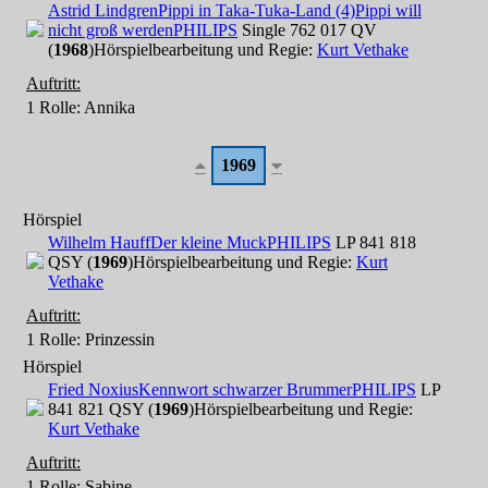
Astrid Lindgren
Pippi in Taka-Tuka-Land (4)
Pippi will
nicht groß werden
PHILIPS
Single 762 017 QV
(
1968
)
Hörspielbearbeitung und Regie:
Kurt Vethake
Auftritt:
1 Rolle
: Annika
1969
Hörspiel
Wilhelm Hauff
Der kleine Muck
PHILIPS
LP 841 818
QSY (
1969
)
Hörspielbearbeitung und Regie:
Kurt
Vethake
Auftritt:
1 Rolle
: Prinzessin
Hörspiel
Fried Noxius
Kennwort schwarzer Brummer
PHILIPS
LP
841 821 QSY (
1969
)
Hörspielbearbeitung und Regie:
Kurt Vethake
Auftritt:
1 Rolle
: Sabine