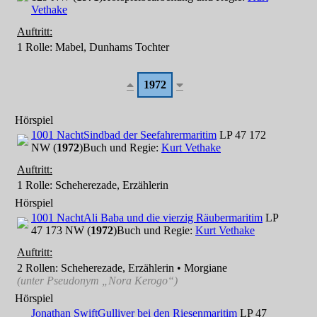
Vethake
Auftritt:
1 Rolle
: Mabel, Dunhams Tochter
1972
Hörspiel
1001 Nacht
Sindbad der Seefahrer
maritim
LP 47 172
NW (
1972
)
Buch und Regie:
Kurt Vethake
Auftritt:
1 Rolle
: Scheherezade, Erzählerin
Hörspiel
1001 Nacht
Ali Baba und die vierzig Räuber
maritim
LP
47 173 NW (
1972
)
Buch und Regie:
Kurt Vethake
Auftritt:
2 Rollen
: Scheherezade, Erzählerin • Morgiane
(unter Pseudonym
„Nora Kerogo“
)
Hörspiel
Jonathan Swift
Gulliver bei den Riesen
maritim
LP 47