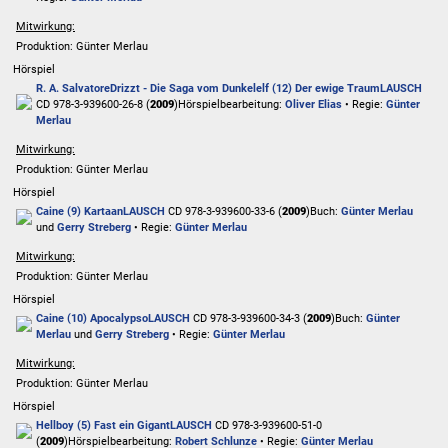
Mitwirkung:
Produktion: Günter Merlau
Hörspiel
R. A. Salvatore
Drizzt - Die Saga vom Dunkelelf (12) Der ewige Traum
LAUSCH
CD 978-3-939600-26-8 (
2009
)
Hörspielbearbeitung:
Oliver Elias
• Regie:
Günter
Merlau
Mitwirkung:
Produktion: Günter Merlau
Hörspiel
Caine (9) Kartaan
LAUSCH
CD 978-3-939600-33-6 (
2009
)
Buch:
Günter Merlau
und
Gerry Streberg
• Regie:
Günter Merlau
Mitwirkung:
Produktion: Günter Merlau
Hörspiel
Caine (10) Apocalypso
LAUSCH
CD 978-3-939600-34-3 (
2009
)
Buch:
Günter
Merlau
und
Gerry Streberg
• Regie:
Günter Merlau
Mitwirkung:
Produktion: Günter Merlau
Hörspiel
Hellboy (5) Fast ein Gigant
LAUSCH
CD 978-3-939600-51-0
(
2009
)
Hörspielbearbeitung:
Robert Schlunze
• Regie:
Günter Merlau