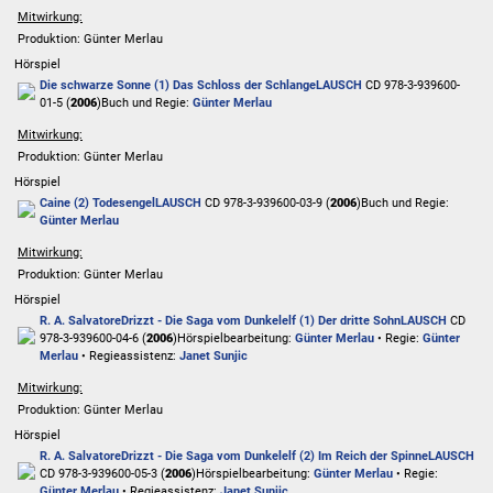
Mitwirkung:
Produktion: Günter Merlau
Hörspiel
Die schwarze Sonne (1) Das Schloss der Schlange
LAUSCH
CD 978-3-939600-
01-5 (
2006
)
Buch und Regie:
Günter Merlau
Mitwirkung:
Produktion: Günter Merlau
Hörspiel
Caine (2) Todesengel
LAUSCH
CD 978-3-939600-03-9 (
2006
)
Buch und Regie:
Günter Merlau
Mitwirkung:
Produktion: Günter Merlau
Hörspiel
R. A. Salvatore
Drizzt - Die Saga vom Dunkelelf (1) Der dritte Sohn
LAUSCH
CD
978-3-939600-04-6 (
2006
)
Hörspielbearbeitung:
Günter Merlau
• Regie:
Günter
Merlau
• Regieassistenz:
Janet Sunjic
Mitwirkung:
Produktion: Günter Merlau
Hörspiel
R. A. Salvatore
Drizzt - Die Saga vom Dunkelelf (2) Im Reich der Spinne
LAUSCH
CD 978-3-939600-05-3 (
2006
)
Hörspielbearbeitung:
Günter Merlau
• Regie:
Günter Merlau
• Regieassistenz:
Janet Sunjic