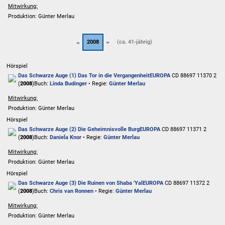
Mitwirkung:
Produktion: Günter Merlau
2008
(ca. 41-jährig)
Hörspiel
Das Schwarze Auge (1) Das Tor in die Vergangenheit
EUROPA
CD 88697 11370 2
(
2008
)
Buch:
Linda Budinger
• Regie:
Günter Merlau
Mitwirkung:
Produktion: Günter Merlau
Hörspiel
Das Schwarze Auge (2) Die Geheimnisvolle Burg
EUROPA
CD 88697 11371 2
(
2008
)
Buch:
Daniela Knor
• Regie:
Günter Merlau
Mitwirkung:
Produktion: Günter Merlau
Hörspiel
Das Schwarze Auge (3) Die Ruinen von Shaba 'Yal
EUROPA
CD 88697 11372 2
(
2008
)
Buch:
Chris van Ronnen
• Regie:
Günter Merlau
Mitwirkung:
Produktion: Günter Merlau