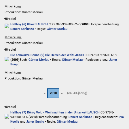
Mitwirkung:
Produktion: Günter Merlau
Hörspiel
Hellboy (6) Ghost
LAUSCH
CD 978-3-939600-52-7 (
2009
)
Hörspielbearbeitung:
Robert Schlunze
• Regie:
Günter Merlau
Mitwirkung:
Produktion: Günter Merlau
Hörspiel
Die schwarze Sonne (9) Die Herren der Welt
LAUSCH
CD 978-3-939600-61-9
(
2009
)
Buch:
Günter Merlau
• Regie:
Günter Merlau
• Regieassistenz:
Janet
Sunjic
Mitwirkung:
Produktion: Günter Merlau
2010
(ca. 43-jährig)
Hörspiel
Hellboy (7) König Vold • Weihnachten in der Unterwelt
LAUSCH
CD 978-3-
939600-53-4 (
2010
)
Hörspielbearbeitung:
Robert Schlunze
• Regieassistenz:
Eva
Koelle
und
Janet Sunjic
• Regie:
Günter Merlau