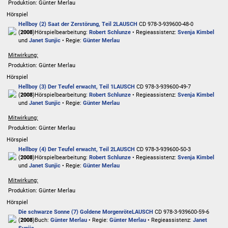
Produktion: Günter Merlau
Hörspiel
Hellboy (2) Saat der Zerstörung, Teil 2
LAUSCH
CD 978-3-939600-48-0
(
2008
)
Hörspielbearbeitung:
Robert Schlunze
• Regieassistenz:
Svenja Kimbel
und
Janet Sunjic
• Regie:
Günter Merlau
Mitwirkung:
Produktion: Günter Merlau
Hörspiel
Hellboy (3) Der Teufel erwacht, Teil 1
LAUSCH
CD 978-3-939600-49-7
(
2008
)
Hörspielbearbeitung:
Robert Schlunze
• Regieassistenz:
Svenja Kimbel
und
Janet Sunjic
• Regie:
Günter Merlau
Mitwirkung:
Produktion: Günter Merlau
Hörspiel
Hellboy (4) Der Teufel erwacht, Teil 2
LAUSCH
CD 978-3-939600-50-3
(
2008
)
Hörspielbearbeitung:
Robert Schlunze
• Regieassistenz:
Svenja Kimbel
und
Janet Sunjic
• Regie:
Günter Merlau
Mitwirkung:
Produktion: Günter Merlau
Hörspiel
Die schwarze Sonne (7) Goldene Morgenröte
LAUSCH
CD 978-3-939600-59-6
(
2008
)
Buch:
Günter Merlau
• Regie:
Günter Merlau
• Regieassistenz:
Janet