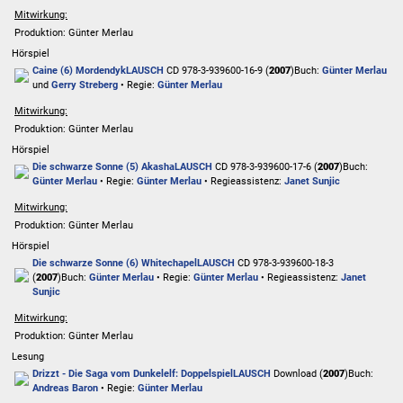
Mitwirkung:
Produktion: Günter Merlau
Hörspiel
Caine (6) Mordendyk
LAUSCH
CD 978-3-939600-16-9 (
2007
)
Buch:
Günter Merlau
und
Gerry Streberg
• Regie:
Günter Merlau
Mitwirkung:
Produktion: Günter Merlau
Hörspiel
Die schwarze Sonne (5) Akasha
LAUSCH
CD 978-3-939600-17-6 (
2007
)
Buch:
Günter Merlau
• Regie:
Günter Merlau
• Regieassistenz:
Janet Sunjic
Mitwirkung:
Produktion: Günter Merlau
Hörspiel
Die schwarze Sonne (6) Whitechapel
LAUSCH
CD 978-3-939600-18-3
(
2007
)
Buch:
Günter Merlau
• Regie:
Günter Merlau
• Regieassistenz:
Janet
Sunjic
Mitwirkung:
Produktion: Günter Merlau
Lesung
Drizzt - Die Saga vom Dunkelelf: Doppelspiel
LAUSCH
Download (
2007
)
Buch:
Andreas Baron
• Regie:
Günter Merlau