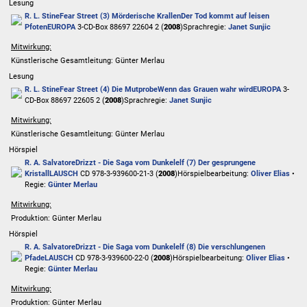
Lesung
R. L. Stine
Fear Street (3) Mörderische Krallen
Der Tod kommt auf leisen
Pfoten
EUROPA
3-CD-Box 88697 22604 2 (
2008
)
Sprachregie:
Janet Sunjic
Mitwirkung:
Künstlerische Gesamtleitung: Günter Merlau
Lesung
R. L. Stine
Fear Street (4) Die Mutprobe
Wenn das Grauen wahr wird
EUROPA
3-
CD-Box 88697 22605 2 (
2008
)
Sprachregie:
Janet Sunjic
Mitwirkung:
Künstlerische Gesamtleitung: Günter Merlau
Hörspiel
R. A. Salvatore
Drizzt - Die Saga vom Dunkelelf (7) Der gesprungene
Kristall
LAUSCH
CD 978-3-939600-21-3 (
2008
)
Hörspielbearbeitung:
Oliver Elias
•
Regie:
Günter Merlau
Mitwirkung:
Produktion: Günter Merlau
Hörspiel
R. A. Salvatore
Drizzt - Die Saga vom Dunkelelf (8) Die verschlungenen
Pfade
LAUSCH
CD 978-3-939600-22-0 (
2008
)
Hörspielbearbeitung:
Oliver Elias
•
Regie:
Günter Merlau
Mitwirkung:
Produktion: Günter Merlau