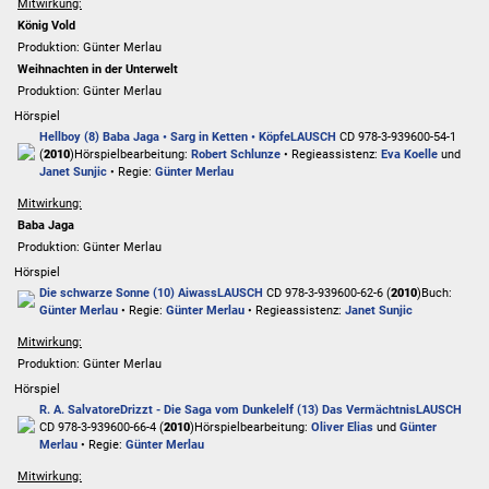
Mitwirkung:
König Vold
Produktion: Günter Merlau
Weihnachten in der Unterwelt
Produktion: Günter Merlau
Hörspiel
Hellboy (8) Baba Jaga • Sarg in Ketten • Köpfe
LAUSCH
CD 978-3-939600-54-1
(
2010
)
Hörspielbearbeitung:
Robert Schlunze
• Regieassistenz:
Eva Koelle
und
Janet Sunjic
• Regie:
Günter Merlau
Mitwirkung:
Baba Jaga
Produktion: Günter Merlau
Hörspiel
Die schwarze Sonne (10) Aiwass
LAUSCH
CD 978-3-939600-62-6 (
2010
)
Buch:
Günter Merlau
• Regie:
Günter Merlau
• Regieassistenz:
Janet Sunjic
Mitwirkung:
Produktion: Günter Merlau
Hörspiel
R. A. Salvatore
Drizzt - Die Saga vom Dunkelelf (13) Das Vermächtnis
LAUSCH
CD 978-3-939600-66-4 (
2010
)
Hörspielbearbeitung:
Oliver Elias
und
Günter
Merlau
• Regie:
Günter Merlau
Mitwirkung: