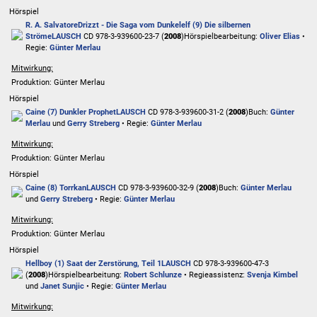
Hörspiel
R. A. Salvatore
Drizzt - Die Saga vom Dunkelelf (9) Die silbernen
Ströme
LAUSCH
CD 978-3-939600-23-7 (
2008
)
Hörspielbearbeitung:
Oliver Elias
•
Regie:
Günter Merlau
Mitwirkung:
Produktion: Günter Merlau
Hörspiel
Caine (7) Dunkler Prophet
LAUSCH
CD 978-3-939600-31-2 (
2008
)
Buch:
Günter
Merlau
und
Gerry Streberg
• Regie:
Günter Merlau
Mitwirkung:
Produktion: Günter Merlau
Hörspiel
Caine (8) Torrkan
LAUSCH
CD 978-3-939600-32-9 (
2008
)
Buch:
Günter Merlau
und
Gerry Streberg
• Regie:
Günter Merlau
Mitwirkung:
Produktion: Günter Merlau
Hörspiel
Hellboy (1) Saat der Zerstörung, Teil 1
LAUSCH
CD 978-3-939600-47-3
(
2008
)
Hörspielbearbeitung:
Robert Schlunze
• Regieassistenz:
Svenja Kimbel
und
Janet Sunjic
• Regie:
Günter Merlau
Mitwirkung: