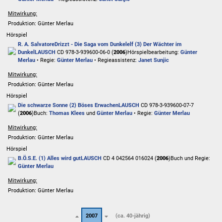
Mitwirkung:
Produktion: Günter Merlau
Hörspiel
R. A. Salvatore
Drizzt - Die Saga vom Dunkelelf (3) Der Wächter im
Dunkel
LAUSCH
CD 978-3-939600-06-0 (
2006
)
Hörspielbearbeitung:
Günter
Merlau
• Regie:
Günter Merlau
• Regieassistenz:
Janet Sunjic
Mitwirkung:
Produktion: Günter Merlau
Hörspiel
Die schwarze Sonne (2) Böses Erwachen
LAUSCH
CD 978-3-939600-07-7
(
2006
)
Buch:
Thomas Klees
und
Günter Merlau
• Regie:
Günter Merlau
Mitwirkung:
Produktion: Günter Merlau
Hörspiel
B.Ö.S.E. (1) Alles wird gut
LAUSCH
CD 4 042564 016024 (
2006
)
Buch und Regie:
Günter Merlau
Mitwirkung:
Produktion: Günter Merlau
2007
(ca. 40-jährig)