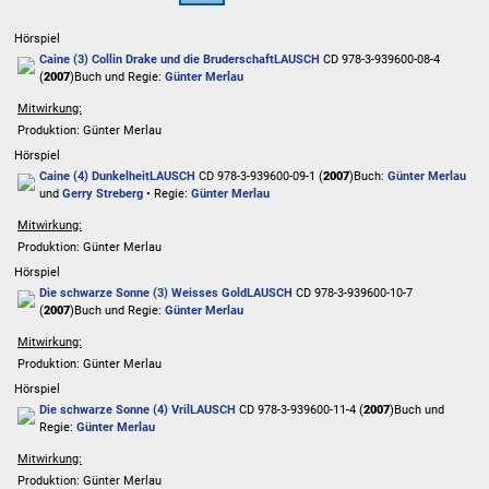
Hörspiel
Caine (3) Collin Drake und die Bruderschaft
LAUSCH
CD 978-3-939600-08-4
(
2007
)
Buch und Regie:
Günter Merlau
Mitwirkung:
Produktion: Günter Merlau
Hörspiel
Caine (4) Dunkelheit
LAUSCH
CD 978-3-939600-09-1 (
2007
)
Buch:
Günter Merlau
und
Gerry Streberg
• Regie:
Günter Merlau
Mitwirkung:
Produktion: Günter Merlau
Hörspiel
Die schwarze Sonne (3) Weisses Gold
LAUSCH
CD 978-3-939600-10-7
(
2007
)
Buch und Regie:
Günter Merlau
Mitwirkung:
Produktion: Günter Merlau
Hörspiel
Die schwarze Sonne (4) Vril
LAUSCH
CD 978-3-939600-11-4 (
2007
)
Buch und
Regie:
Günter Merlau
Mitwirkung:
Produktion: Günter Merlau