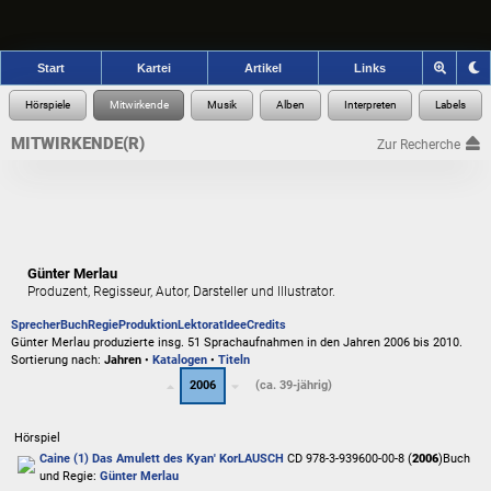
Start
Kartei
Artikel
Links
MITWIRKENDE(R)
Zur Recherche
Günter Merlau
Produzent, Regisseur, Autor, Darsteller und Illustrator.
Sprecher
Buch
Regie
Produktion
Lektorat
Idee
Credits
Günter Merlau produzierte insg. 51 Sprachaufnahmen in den Jahren 2006 bis 2010.
Sortierung nach:
Jahren
•
Katalogen
•
Titeln
2006
(ca. 39-jährig)
Hörspiel
Caine (1) Das Amulett des Kyan' Kor
LAUSCH
CD 978-3-939600-00-8 (
2006
)
Buch
und Regie:
Günter Merlau