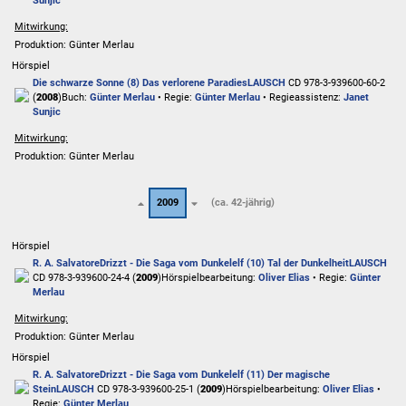
Sunjic
Mitwirkung:
Produktion: Günter Merlau
Hörspiel
Die schwarze Sonne (8) Das verlorene Paradies
LAUSCH
CD 978-3-939600-60-2
(
2008
)
Buch:
Günter Merlau
• Regie:
Günter Merlau
• Regieassistenz:
Janet
Sunjic
Mitwirkung:
Produktion: Günter Merlau
2009
(ca. 42-jährig)
Hörspiel
R. A. Salvatore
Drizzt - Die Saga vom Dunkelelf (10) Tal der Dunkelheit
LAUSCH
CD 978-3-939600-24-4 (
2009
)
Hörspielbearbeitung:
Oliver Elias
• Regie:
Günter
Merlau
Mitwirkung:
Produktion: Günter Merlau
Hörspiel
R. A. Salvatore
Drizzt - Die Saga vom Dunkelelf (11) Der magische
Stein
LAUSCH
CD 978-3-939600-25-1 (
2009
)
Hörspielbearbeitung:
Oliver Elias
•
Regie:
Günter Merlau