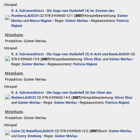
Hörspiel
R. A. Salvatore
Drizzt - Die Saga vom Dunkelelf (4) Im Zeichen des
Panthers
LAUSCH
CD 978-3-939600-12-1 (
2007
)
Hörspielbearbeitung:
Günter
Merlau
und
Marco Nigiani
• Regie:
Günter Merlau
• Regieassistenz:
Patricia
Nigiani
Mitwirkung:
Produktion: Günter Merlau
Hörspiel
R. A. Salvatore
Drizzt - Die Saga vom Dunkelelf (5) In Acht und Bann
LAUSCH
CD
978-3-939600-13-8 (
2007
)
Hörspielbearbeitung:
Oliver Elias
und
Günter Merlau
•
Regie:
Günter Merlau
• Regieassistenz:
Patricia Nigiani
Mitwirkung:
Produktion: Günter Merlau
Hörspiel
R. A. Salvatore
Drizzt - Die Saga vom Dunkelelf (6) Der Hüter des
Waldes
LAUSCH
CD 978-3-939600-14-5 (
2007
)
Hörspielbearbeitung:
Oliver Elias
und
Günter Merlau
• Regie:
Günter Merlau
• Regieassistenz:
Patricia Nigiani
Mitwirkung:
Produktion: Günter Merlau
Hörspiel
Caine (5) Rebellion
LAUSCH
CD 978-3-939600-15-2 (
2007
)
Buch:
Günter Merlau
und
Gerry Streberg
• Regie:
Günter Merlau