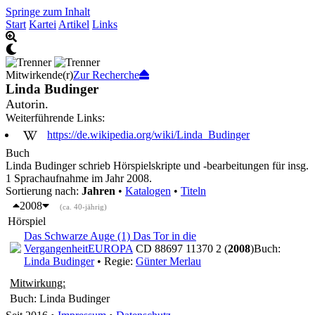
Springe zum Inhalt
Start
Kartei
Artikel
Links
Mitwirkende(r)
Zur Recherche
Linda Budinger
Autorin.
Weiterführende Links:
https://de.wikipedia.org/wiki/Linda_Budinger
Buch
Linda Budinger schrieb Hörspielskripte und -bearbeitungen für insg.
1 Sprachaufnahme im Jahr 2008.
Sortierung nach:
Jahren
•
Katalogen
•
Titeln
2008
(ca. 40-jährig)
Hörspiel
Das Schwarze Auge (1) Das Tor in die
Vergangenheit
EUROPA
CD 88697 11370 2 (
2008
)
Buch:
Linda Budinger
• Regie:
Günter Merlau
Mitwirkung:
Buch: Linda Budinger