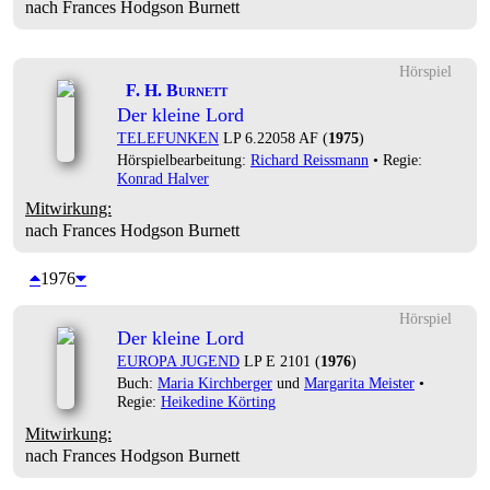
nach Frances Hodgson Burnett
Hörspiel
F. H. Burnett
Der kleine Lord
TELEFUNKEN
LP 6.22058 AF (
1975
)
Hörspielbearbeitung:
Richard Reissmann
• Regie:
Konrad Halver
Mitwirkung:
nach Frances Hodgson Burnett
1976
Hörspiel
Der kleine Lord
EUROPA JUGEND
LP E 2101 (
1976
)
Buch:
Maria Kirchberger
und
Margarita Meister
•
Regie:
Heikedine Körting
Mitwirkung:
nach Frances Hodgson Burnett