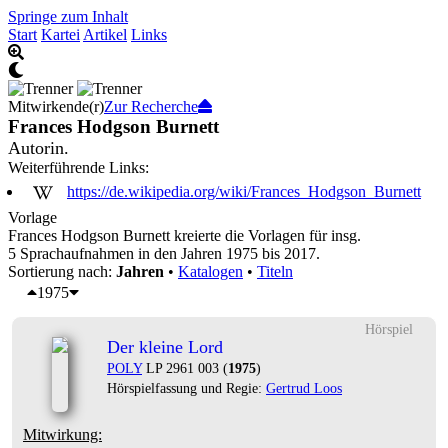
Springe zum Inhalt
Start
Kartei
Artikel
Links
Mitwirkende(r)
Zur Recherche
Frances Hodgson Burnett
Autorin.
Weiterführende Links:
https://de.wikipedia.org/wiki/Frances_Hodgson_Burnett
Vorlage
Frances Hodgson Burnett kreierte die Vorlagen für insg.
5 Sprachaufnahmen in den Jahren 1975 bis 2017.
Sortierung nach:
Jahren
•
Katalogen
•
Titeln
1975
Hörspiel
Der kleine Lord
POLY
LP 2961 003 (
1975
)
Hörspielfassung und Regie:
Gertrud Loos
Mitwirkung: