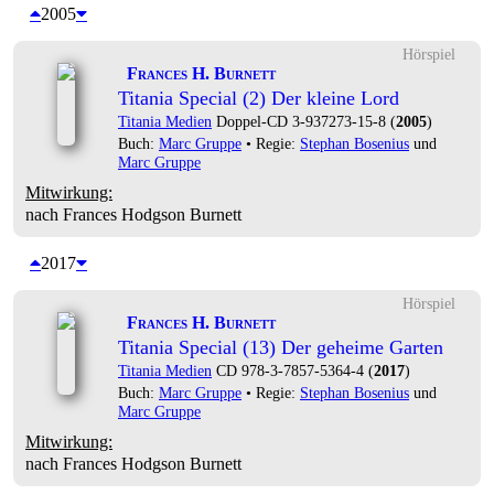
2005
Hörspiel
Frances H. Burnett
Titania Special (2) Der kleine Lord
Titania Medien
Doppel-CD 3-937273-15-8 (
2005
)
Buch:
Marc Gruppe
• Regie:
Stephan Bosenius
und
Marc Gruppe
Mitwirkung:
nach Frances Hodgson Burnett
2017
Hörspiel
Frances H. Burnett
Titania Special (13) Der geheime Garten
Titania Medien
CD 978-3-7857-5364-4 (
2017
)
Buch:
Marc Gruppe
• Regie:
Stephan Bosenius
und
Marc Gruppe
Mitwirkung:
nach Frances Hodgson Burnett