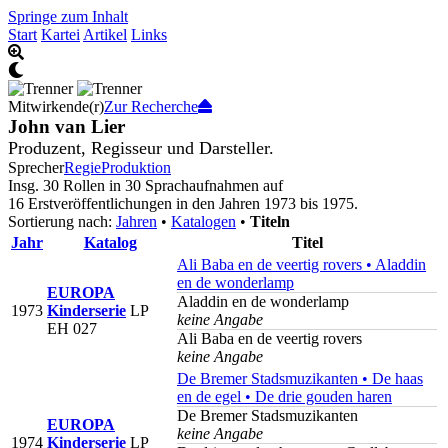
Springe zum Inhalt
Start
Kartei
Artikel
Links
Mitwirkende(r)
Zur Recherche
John van Lier
Produzent, Regisseur und Darsteller.
Sprecher
Regie
Produktion
Insg. 30 Rollen in 30 Sprachaufnahmen auf
16 Erstveröffentlichungen in den Jahren 1973 bis 1975.
Sortierung nach:
Jahren
•
Katalogen
•
Titeln
Jahr
Katalog
Titel
Ali Baba en de veertig rovers • Aladdin
en de wonderlamp
EUROPA
Aladdin en de wonderlamp
1973
Kinderserie
LP
keine Angabe
EH 027
Ali Baba en de veertig rovers
keine Angabe
De Bremer Stadsmuzikanten • De haas
en de egel • De drie gouden haren
De Bremer Stadsmuzikanten
EUROPA
keine Angabe
1974
Kinderserie
LP