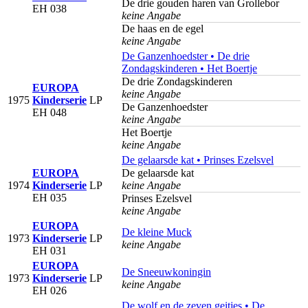
De drie gouden haren van Grollebor
EH 038
keine Angabe
De haas en de egel
keine Angabe
De Ganzenhoedster • De drie
Zondagskinderen • Het Boertje
De drie Zondagskinderen
EUROPA
keine Angabe
1975
Kinderserie
LP
De Ganzenhoedster
EH 048
keine Angabe
Het Boertje
keine Angabe
De gelaarsde kat • Prinses Ezelsvel
EUROPA
De gelaarsde kat
1974
Kinderserie
LP
keine Angabe
EH 035
Prinses Ezelsvel
keine Angabe
EUROPA
De kleine Muck
1973
Kinderserie
LP
keine Angabe
EH 031
EUROPA
De Sneeuwkoningin
1973
Kinderserie
LP
keine Angabe
EH 026
De wolf en de zeven geitjes • De