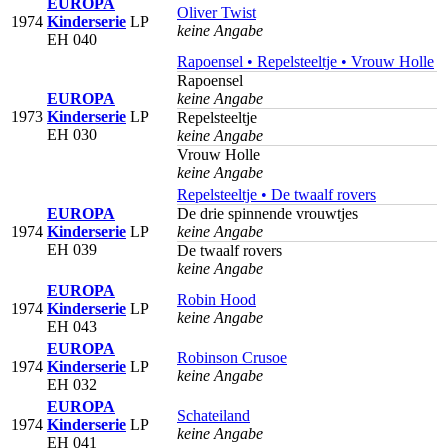
EUROPA
Oliver Twist
1974
Kinderserie
LP
keine Angabe
EH 040
Rapoensel • Repelsteeltje • Vrouw Holle
Rapoensel
EUROPA
keine Angabe
1973
Kinderserie
LP
Repelsteeltje
EH 030
keine Angabe
Vrouw Holle
keine Angabe
Repelsteeltje • De twaalf rovers
EUROPA
De drie spinnende vrouwtjes
1974
Kinderserie
LP
keine Angabe
EH 039
De twaalf rovers
keine Angabe
EUROPA
Robin Hood
1974
Kinderserie
LP
keine Angabe
EH 043
EUROPA
Robinson Crusoe
1974
Kinderserie
LP
keine Angabe
EH 032
EUROPA
Schateiland
1974
Kinderserie
LP
keine Angabe
EH 041