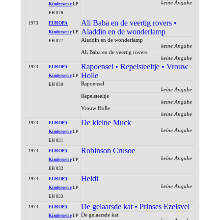
keine Angabe
Kinderserie
LP
EH 026
Ali Baba en de veertig rovers •
1973
EUROPA
Aladdin en de wonderlamp
Kinderserie
LP
Aladdin en de wonderlamp
EH 027
keine Angabe
Ali Baba en de veertig rovers
keine Angabe
Rapoensel • Repelsteeltje • Vrouw
1973
EUROPA
Holle
Kinderserie
LP
Rapoensel
EH 030
keine Angabe
Repelsteeltje
keine Angabe
Vrouw Holle
keine Angabe
De kleine Muck
1973
EUROPA
keine Angabe
Kinderserie
LP
EH 031
Robinson Crusoe
1974
EUROPA
keine Angabe
Kinderserie
LP
EH 032
Heidi
1974
EUROPA
keine Angabe
Kinderserie
LP
EH 033
De gelaarsde kat • Prinses Ezelsvel
1974
EUROPA
De gelaarsde kat
Kinderserie
LP