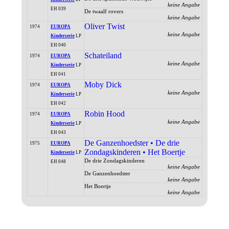
keine Angabe
EH 039
De twaalf rovers
keine Angabe
Oliver Twist
1974
EUROPA
keine Angabe
Kinderserie
LP
EH 040
Schateiland
1974
EUROPA
keine Angabe
Kinderserie
LP
EH 041
Moby Dick
1974
EUROPA
keine Angabe
Kinderserie
LP
EH 042
Robin Hood
1974
EUROPA
keine Angabe
Kinderserie
LP
EH 043
De Ganzenhoedster • De drie
1975
EUROPA
Zondagskinderen • Het Boertje
Kinderserie
LP
De drie Zondagskinderen
EH 048
keine Angabe
De Ganzenhoedster
keine Angabe
Het Boertje
keine Angabe