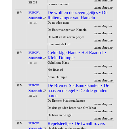
keine Angabe
EH 035
Prinses Ezelsvel
keine Angabe
De wolf en de zeven geitjes • De
1974
EUROPA
Rattenvanger van Hameln
Kinderserie
LP
De gouden gans
EH 036
keine Angabe
De Rattenvanger van Hameln
keine Angabe
De wolf en de zeven geitjes
keine Angabe
Riket met de kuif
keine Angabe
Gelukkige Hans • Het Raadsel •
1974
EUROPA
Klein Duimpje
Kinderserie
LP
Gelukkige Hans
EH 037
keine Angabe
Het Raadsel
keine Angabe
Klein Duimpje
keine Angabe
De Bremer Stadsmuzikanten • De
1974
EUROPA
haas en de egel • De drie gouden
Kinderserie
LP
haren
EH 038
De Bremer Stadsmuzikanten
keine Angabe
De drie gouden haren van Grollebor
keine Angabe
De haas en de egel
keine Angabe
Repelsteeltje • De twaalf rovers
1974
EUROPA
De drie spinnende vrouwtjes
Kinderserie
LP