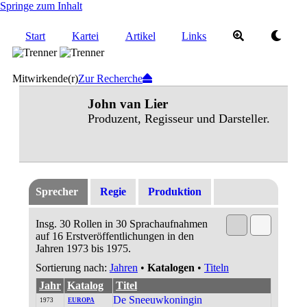
Springe zum Inhalt
Start
Kartei
Artikel
Links
Mitwirkende(r)
Zur Recherche
John van Lier
Produzent, Regisseur und Darsteller.
Sprecher
Regie
Produktion
Insg. 30 Rollen in 30 Sprachaufnahmen
auf 16 Erstveröffentlichungen in den
Jahren 1973 bis 1975.
Sortierung nach:
Jahren
•
Katalogen
•
Titeln
Jahr
Katalog
Titel
De Sneeuwkoningin
1973
EUROPA