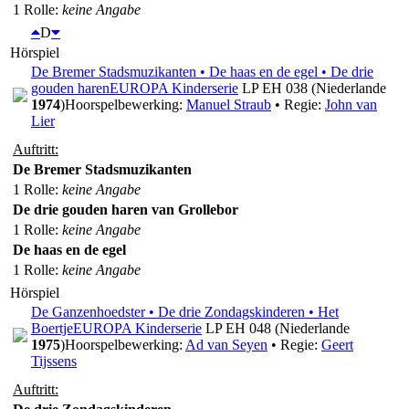
1 Rolle
:
keine Angabe
D
Hörspiel
De Bremer Stadsmuzikanten • De haas en de egel • De drie
gouden haren
EUROPA Kinderserie
LP EH 038 (Niederlande
1974
)
Hoorspelbewerking:
Manuel Straub
• Regie:
John van
Lier
Auftritt:
De Bremer Stadsmuzikanten
1 Rolle
:
keine Angabe
De drie gouden haren van Grollebor
1 Rolle
:
keine Angabe
De haas en de egel
1 Rolle
:
keine Angabe
Hörspiel
De Ganzenhoedster • De drie Zondagskinderen • Het
Boertje
EUROPA Kinderserie
LP EH 048 (Niederlande
1975
)
Hoorspelbewerking:
Ad van Seyen
• Regie:
Geert
Tijssens
Auftritt: