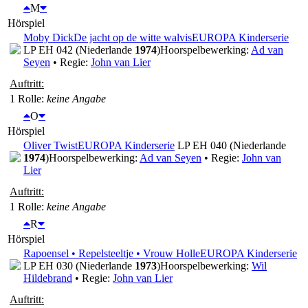
M
Hörspiel
Moby Dick
De jacht op de witte walvis
EUROPA Kinderserie
LP EH 042 (Niederlande
1974
)
Hoorspelbewerking:
Ad van
Seyen
• Regie:
John van Lier
Auftritt:
1 Rolle
:
keine Angabe
O
Hörspiel
Oliver Twist
EUROPA Kinderserie
LP EH 040 (Niederlande
1974
)
Hoorspelbewerking:
Ad van Seyen
• Regie:
John van
Lier
Auftritt:
1 Rolle
:
keine Angabe
R
Hörspiel
Rapoensel • Repelsteeltje • Vrouw Holle
EUROPA Kinderserie
LP EH 030 (Niederlande
1973
)
Hoorspelbewerking:
Wil
Hildebrand
• Regie:
John van Lier
Auftritt: