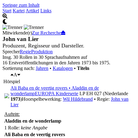
Springe zum Inhalt
Start
Kartei
Artikel
Links
Mitwirkende(r)
Zur Recherche
John van Lier
Produzent, Regisseur und Darsteller.
Sprecher
Regie
Produktion
Insg. 30 Rollen in 30 Sprachaufnahmen auf
16 Erstveröffentlichungen in den Jahren 1973 bis 1975.
Sortierung nach:
Jahren
•
Katalogen
•
Titeln
A
Hörspiel
Ali Baba en de veertig rovers • Aladdin en de
wonderlamp
EUROPA Kinderserie
LP EH 027 (Niederlande
1973
)
Hoorspelbewerking:
Wil Hildebrand
• Regie:
John van
Lier
Auftritt:
Aladdin en de wonderlamp
1 Rolle
:
keine Angabe
Ali Baba en de veertig rovers