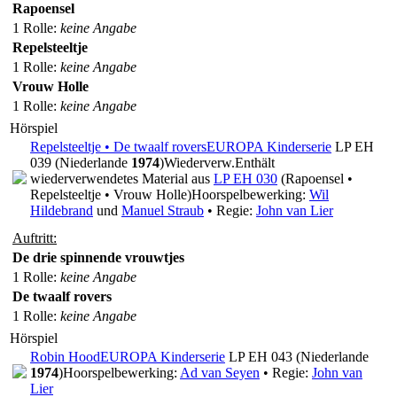
Rapoensel
1 Rolle
:
keine Angabe
Repelsteeltje
1 Rolle
:
keine Angabe
Vrouw Holle
1 Rolle
:
keine Angabe
Hörspiel
Repelsteeltje • De twaalf rovers
EUROPA Kinderserie
LP EH
039 (Niederlande
1974
)
Wiederverw.
Enthält
wiederverwendetes Material aus
LP EH 030
(Rapoensel •
Repelsteeltje • Vrouw Holle)
Hoorspelbewerking:
Wil
Hildebrand
und
Manuel Straub
• Regie:
John van Lier
Auftritt:
De drie spinnende vrouwtjes
1 Rolle
:
keine Angabe
De twaalf rovers
1 Rolle
:
keine Angabe
Hörspiel
Robin Hood
EUROPA Kinderserie
LP EH 043 (Niederlande
1974
)
Hoorspelbewerking:
Ad van Seyen
• Regie:
John van
Lier