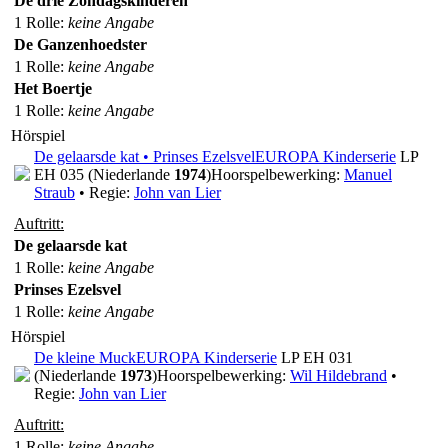
De drie Zondagskinderen
1 Rolle
:
keine Angabe
De Ganzenhoedster
1 Rolle
:
keine Angabe
Het Boertje
1 Rolle
:
keine Angabe
Hörspiel
De gelaarsde kat • Prinses Ezelsvel
EUROPA Kinderserie
LP
EH 035 (Niederlande
1974
)
Hoorspelbewerking:
Manuel
Straub
• Regie:
John van Lier
Auftritt:
De gelaarsde kat
1 Rolle
:
keine Angabe
Prinses Ezelsvel
1 Rolle
:
keine Angabe
Hörspiel
De kleine Muck
EUROPA Kinderserie
LP EH 031
(Niederlande
1973
)
Hoorspelbewerking:
Wil Hildebrand
•
Regie:
John van Lier
Auftritt:
1 Rolle
:
keine Angabe