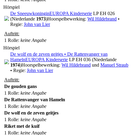
Hörspiel
De Sneeuwkoningin
EUROPA Kinderserie
LP EH 026
(Niederlande
1973
)
Hoorspelbewerking:
Wil Hildebrand
•
Regie:
John van Lier
Auftritt:
1 Rolle
:
keine Angabe
Hörspiel
De wolf en de zeven geitjes • De Rattenvanger van
Hameln
EUROPA Kinderserie
LP EH 036 (Niederlande
1974
)
Hoorspelbewerking:
Wil Hildebrand
und
Manuel Straub
• Regie:
John van Lier
Auftritt:
De gouden gans
1 Rolle
:
keine Angabe
De Rattenvanger van Hameln
1 Rolle
:
keine Angabe
De wolf en de zeven geitjes
1 Rolle
:
keine Angabe
Riket met de kuif
1 Rolle
:
keine Angabe