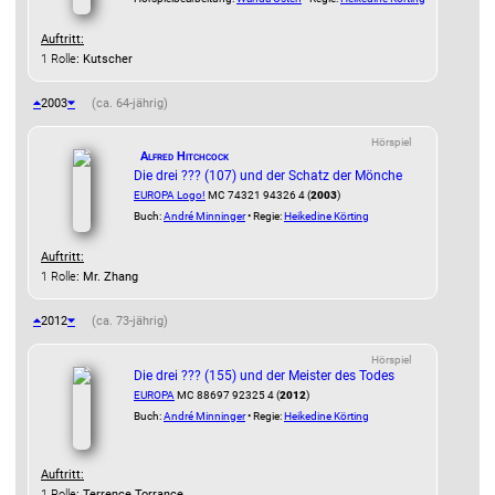
Auftritt:
1 Rolle
: Kutscher
2003
(ca. 64-jährig)
Hörspiel
Alfred Hitchcock
Die drei ??? (107) und der Schatz der Mönche
EUROPA Logo!
MC 74321 94326 4 (
2003
)
Buch:
André Minninger
• Regie:
Heikedine Körting
Auftritt:
1 Rolle
: Mr. Zhang
2012
(ca. 73-jährig)
Hörspiel
Die drei ??? (155) und der Meister des Todes
EUROPA
MC 88697 92325 4 (
2012
)
Buch:
André Minninger
• Regie:
Heikedine Körting
Auftritt:
1 Rolle
: Terrence Torrance