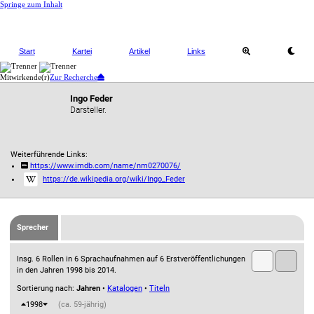
Springe zum Inhalt
Start
Kartei
Artikel
Links
Mitwirkende(r)
Zur Recherche
Ingo Feder
Darsteller.
Weiterführende Links:
https://www.imdb.com/name/nm0270076/
https://de.wikipedia.org/wiki/Ingo_Feder
Sprecher
Insg. 6 Rollen in 6 Sprachaufnahmen auf 6 Erstveröffentlichungen
in den Jahren 1998 bis 2014.
Sortierung nach:
Jahren
•
Katalogen
•
Titeln
1998
(ca. 59-jährig)