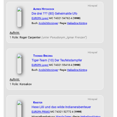
Hörspiel
Alfred Hitchcock
Die drei ??? (80) Geheimakte Ufo
EUROPA Logo!
MC 74321 54762 4 (
1998
)
Buch:
André Minninger
• Regie:
Heikedine Körting
Auftritt:
1 Rolle
: Roger Carpenter
(unter Pseudonym
„Igmar Frenzen“
)
Hörspiel
Thomas Brezina
Tiger-Team (10) Der Teufelsdampfer
EUROPA Logo!
MC 74321 55418 4 (
1998
)
Buch:
André Minninger
• Regie:
Heikedine Körting
Auftritt:
1 Rolle
: Korsakov
Hörspiel
Knister
Hexe Lilli und das wilde Indianerabenteuer
EUROPA PRIMO
MC 74321 52772 4 (
1998
)
Hörspielbearbeitung:
Wanda Osten
• Regie:
Heikedine Körting