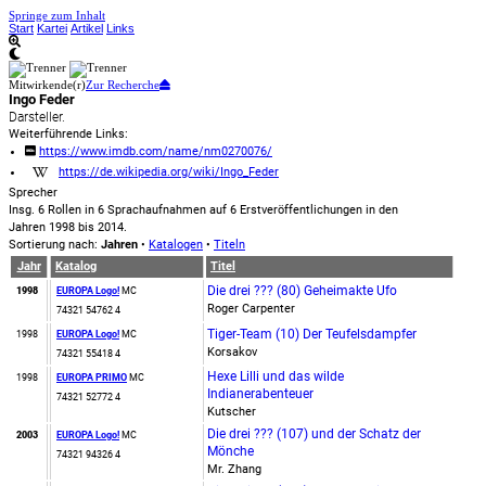
Springe zum Inhalt
Start
Kartei
Artikel
Links
Mitwirkende(r)
Zur Recherche
Ingo Feder
Darsteller.
Weiterführende Links:
https://www.imdb.com/name/nm0270076/
https://de.wikipedia.org/wiki/Ingo_Feder
Sprecher
Insg. 6 Rollen in 6 Sprachaufnahmen auf 6 Erstveröffentlichungen in den
Jahren 1998 bis 2014.
Sortierung nach:
Jahren
•
Katalogen
•
Titeln
Jahr
Katalog
Titel
Die drei ??? (80) Geheimakte Ufo
1998
EUROPA Logo!
MC
Roger Carpenter
74321 54762 4
Tiger-Team (10) Der Teufelsdampfer
1998
EUROPA Logo!
MC
Korsakov
74321 55418 4
Hexe Lilli und das wilde
1998
EUROPA PRIMO
MC
Indianerabenteuer
74321 52772 4
Kutscher
Die drei ??? (107) und der Schatz der
2003
EUROPA Logo!
MC
Mönche
74321 94326 4
Mr. Zhang