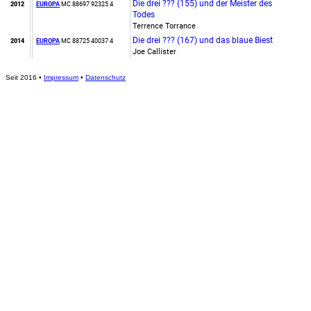
Die drei ??? (155) und der Meister des
2012
EUROPA
MC
88697 92325 4
Todes
Terrence Torrance
Die drei ??? (167) und das blaue Biest
2014
EUROPA
MC
88725 40037 4
Joe Callister
Seit 2016
•
Impressum
•
Datenschutz