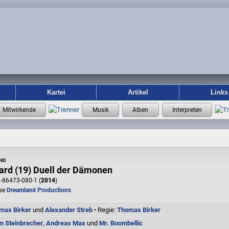
Kartei
Artikel
Links
nd
lard (19) Duell der Dämonen
-86473-080-1 (
2014
)
se
Dreamland Productions
mas Birker
und
Alexander Streb
• Regie:
Thomas Birker
m Steinbrecher
,
Andreas Max
und
Mr. Boombellic