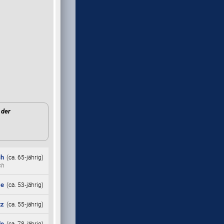
der
ch
(ca. 65‑jährig)
ch
se
(ca. 53‑jährig)
tz
(ca. 55‑jährig)
de
(ca. 78‑jährig)