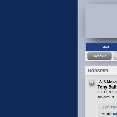
Start
HÖRSPIEL
A. F. Morla
Tony Bal
DLP
CD 978-3
aus dem Hau
Buch:
Tho
Musik:
To