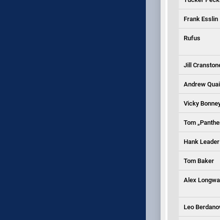
Frank Esslin
Rufus
Jill Cranston
Andrew Qua
Vicky Bonne
Tom „Panthe
Hank Leader
Tom Baker
Alex Longwal
Leo Berdano