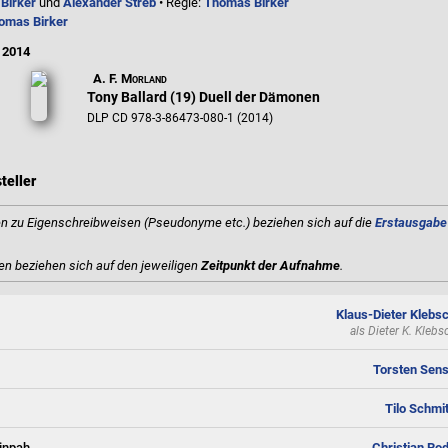
Birker
und
Alexander Streb
• Regie:
Thomas Birker
omas Birker
 2014
A. F. Morland
Tony Ballard (19) Duell der Dämonen
DLP CD 978-3-86473-080-1 (2014)
teller
 zu Eigenschreibweisen (Pseudonyme etc.) beziehen sich auf die
Erstausgabe
en beziehen sich auf den jeweiligen
Zeitpunkt der Aufnahme
.
Klaus-Dieter Klebs
als
Dieter K. Klebs
Torsten Sen
Tilo Schmi
inpah
Christian Ro