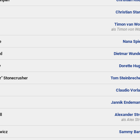
Christian Sta
Timon van Wol
als
Timon von Wo
e
Nana Spi
id
Dietmar Wund
y
Dorette Hu
r" Stonecrusher
Tom Steinbrech
Claudio Vorla
Jannik Endema
l
Alexander Str
als
Alex St
wicz
Sammy Bar