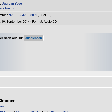
n:
Ugurcan Yüce
ate Herforth
ummer:
978-3-86473-080-1
(ISBN-13)
g: 19. September 2014
•
Format: Audio-CD
er Serie auf CD:
 Dämonen
land