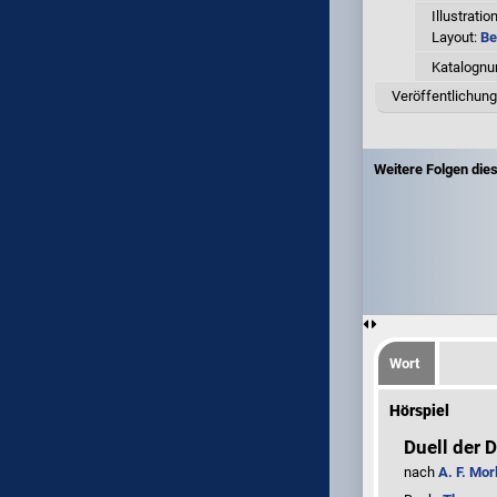
Illustratio
Layout:
Be
Katalogn
Veröffentlichun
Weitere Folgen dies
Wort
Hörspiel
Duell der
nach
A. F. Mor