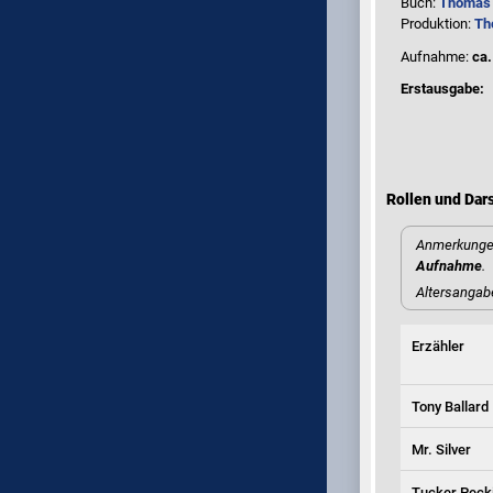
Buch:
Thomas 
Produktion:
Th
Aufnahme:
ca.
Erstausgabe:
Rollen und Dars
Anmerkungen
Aufnahme
.
Altersangab
Erzähler
Tony Ballard
Mr. Silver
Tucker Peck