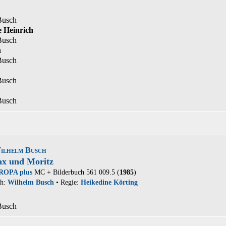
Busch
ge Heinrich
Busch
n
Busch
Busch
Busch
ilhelm Busch
x und Moritz
ROPA plus
MC + Bilderbuch 561 009.5 (
1985
)
ch:
Wilhelm Busch
• Regie:
Heikedine Körting
Busch