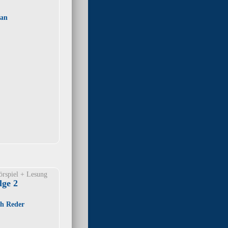
han
örspiel + Lesung
lge 2
ch Reder