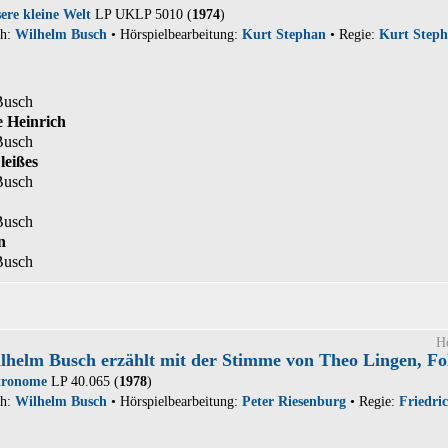
ere kleine Welt
LP UKLP 5010 (
1974
)
ch:
Wilhelm Busch
• Hörspielbearbeitung:
Kurt Stephan
• Regie:
Kurt Step
Busch
ge Heinrich
Busch
leißes
Busch
Busch
n
Busch
H
lhelm Busch erzählt mit der Stimme von Theo Lingen, Fo
tronome
LP 40.065 (
1978
)
ch:
Wilhelm Busch
• Hörspielbearbeitung:
Peter Riesenburg
• Regie:
Friedri