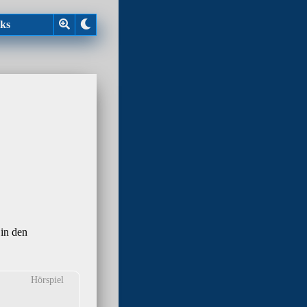
ks
 in den
Hörspiel