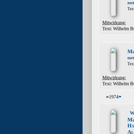
me
Tex
Mitwirkung:
Text: Wilhelm B
Ma
me
Tex
Mitwirkung:
Text: Wilhelm B
1974
W
Ma
Ha
Al