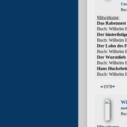
Uns
Bu
Mitwirkung:
Das Rabennest
Buch: Wilhelm 
Der hinterlisti
Buch: Wilhelm 
Der Lohn des F
Buch: Wilhelm 
Der Wurstdieb
Buch: Wilhelm 
Hans Huckebei
Buch: Wilhelm 
1978
Wi
me
Bu
Mitwirkung: