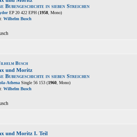
x und Moritz
ne Bubengeschichte in sieben Streichen
ydor
EP 20 422 EPH (
1958
, Mono)
t:
Wilhelm Busch
usch
ilhelm Busch
x und Moritz
ne Bubengeschichte in sieben Streichen
ola-Athena
Single 56 153 (
1960
, Mono)
t:
Wilhelm Busch
usch
x und Moritz I. Teil