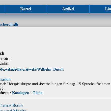
Kartei
Artikel
Lin
echerche
ch
trator.
Links:
//de.wikipedia.org/wiki/Wilhelm_Busch
tration
ieb Hörspielskripte und -bearbeitungen für insg. 15 Sprachaufnahmen
85.
ahren
•
Katalogen
•
Titeln
ilhelm Busch