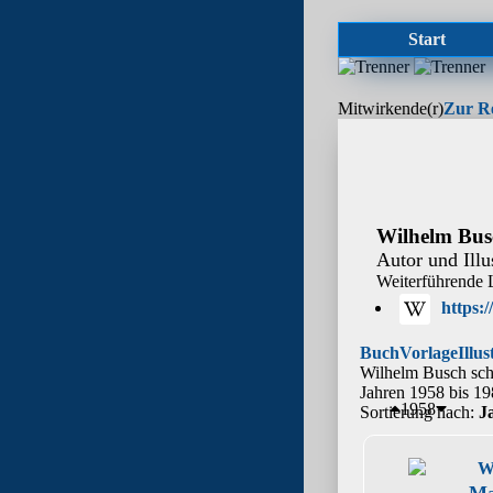
Start
Mitwirkende(r)
Zur R
Wilhelm Bus
Autor und Illus
Weiterführende 
https:
Buch
Vorlage
Illus
Wilhelm Busch schr
Jahren 1958 bis 19
1958
Sortierung nach:
J
W