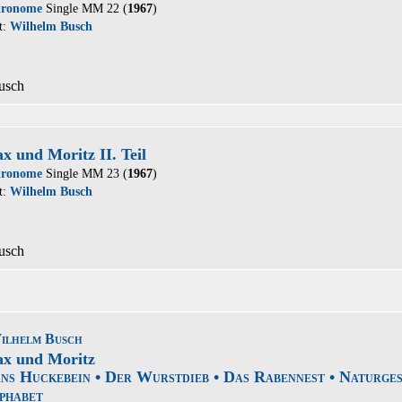
tronome
Single MM 22 (
1967
)
t:
Wilhelm Busch
usch
x und Moritz II. Teil
tronome
Single MM 23 (
1967
)
t:
Wilhelm Busch
usch
ilhelm Busch
x und Moritz
ns Huckebein • Der Wurstdieb • Das Rabennest • Naturges
phabet