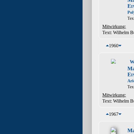
Ma
Ei
Pol
Tex
Mitwirkung:
Text: Wilhelm B
1960
W
Ma
Ei
Ari
Tex
Mitwirkung:
Text: Wilhelm B
1967
Ma