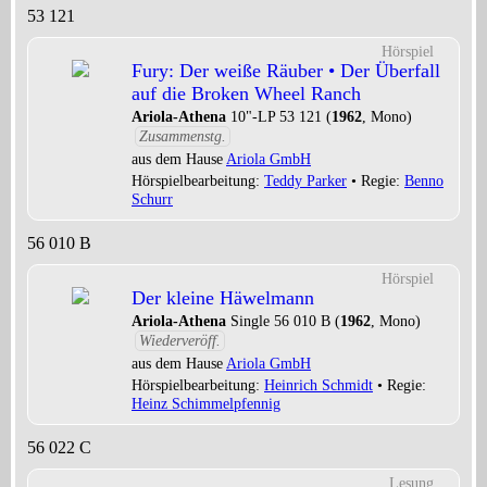
53 121
Hörspiel
Fury: Der weiße Räuber • Der Überfall
auf die Broken Wheel Ranch
Ariola-Athena
10"-LP 53 121 (
1962
, Mono)
Zusammenstg.
aus dem Hause
Ariola GmbH
Hörspielbearbeitung:
Teddy Parker
• Regie:
Benno
Schurr
56 010 B
Hörspiel
Der kleine Häwelmann
Ariola-Athena
Single 56 010 B (
1962
, Mono)
Wiederveröff.
aus dem Hause
Ariola GmbH
Hörspielbearbeitung:
Heinrich Schmidt
• Regie:
Heinz Schimmelpfennig
56 022 C
Lesung