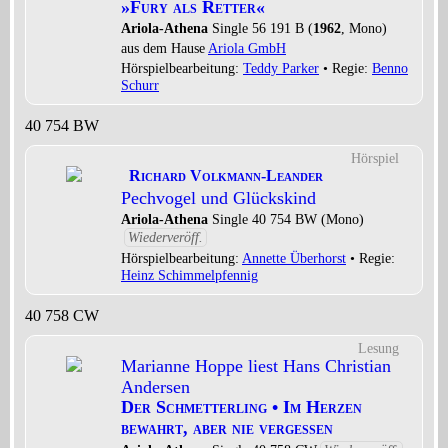
»Fury als Retter«
Ariola-Athena
Single 56 191 B (
1962
, Mono)
aus dem Hause
Ariola GmbH
Hörspielbearbeitung:
Teddy Parker
• Regie:
Benno
Schurr
40 754 BW
Hörspiel
Richard Volkmann-Leander
Pechvogel und Glückskind
Ariola-Athena
Single 40 754 BW (Mono)
Wiederveröff.
Hörspielbearbeitung:
Annette Überhorst
• Regie:
Heinz Schimmelpfennig
40 758 CW
Lesung
Marianne Hoppe liest Hans Christian
Andersen
Der Schmetterling • Im Herzen
bewahrt, aber nie vergessen