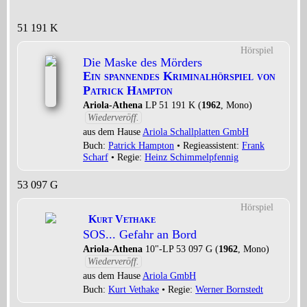
51 191 K
Hörspiel
Die Maske des Mörders
Ein spannendes Kriminalhörspiel von
Patrick Hampton
Ariola-Athena
LP 51 191 K (
1962
, Mono)
Wiederveröff.
aus dem Hause
Ariola Schallplatten GmbH
Buch:
Patrick Hampton
• Regieassistent:
Frank
Scharf
• Regie:
Heinz Schimmelpfennig
53 097 G
Hörspiel
Kurt Vethake
SOS... Gefahr an Bord
Ariola-Athena
10"-LP 53 097 G (
1962
, Mono)
Wiederveröff.
aus dem Hause
Ariola GmbH
Buch:
Kurt Vethake
• Regie:
Werner Bornstedt