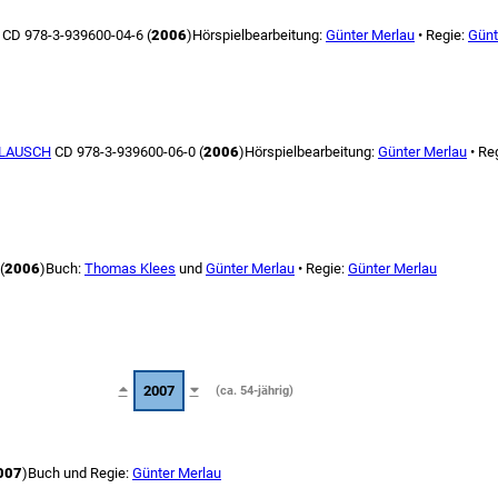
CD 978-3-939600-04-6 (
2006
)
Hörspielbearbeitung:
Günter Merlau
• Regie:
Günt
LAUSCH
CD 978-3-939600-06-0 (
2006
)
Hörspielbearbeitung:
Günter Merlau
• Re
(
2006
)
Buch:
Thomas Klees
und
Günter Merlau
• Regie:
Günter Merlau
2007
(ca. 54-jährig)
007
)
Buch und Regie:
Günter Merlau