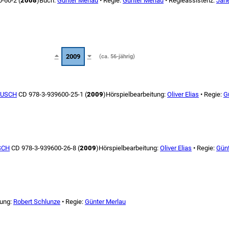
-60-2 (
2008
)
Buch:
Günter Merlau
• Regie:
Günter Merlau
• Regieassistenz:
Jane
2009
(ca. 56-jährig)
AUSCH
CD 978-3-939600-25-1 (
2009
)
Hörspielbearbeitung:
Oliver Elias
• Regie:
G
SCH
CD 978-3-939600-26-8 (
2009
)
Hörspielbearbeitung:
Oliver Elias
• Regie:
Günt
tung:
Robert Schlunze
• Regie:
Günter Merlau