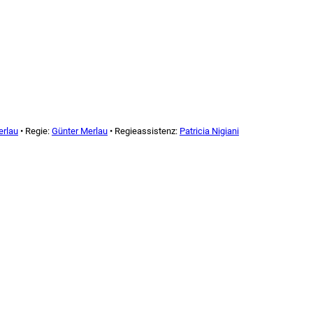
erlau
• Regie:
Günter Merlau
• Regieassistenz:
Patricia Nigiani