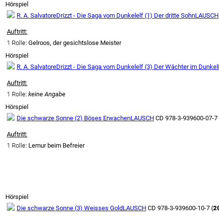
Hörspiel
R. A. Salvatore
Drizzt - Die Saga vom Dunkelelf (1) Der dritte Sohn
LAUSCH
Auftritt:
1 Rolle
: Gelroos, der gesichtslose Meister
Hörspiel
R. A. Salvatore
Drizzt - Die Saga vom Dunkelelf (3) Der Wächter im Dunkel
Auftritt:
1 Rolle
:
keine Angabe
Hörspiel
Die schwarze Sonne (2) Böses Erwachen
LAUSCH
CD 978-3-939600-07-7 
Auftritt:
1 Rolle
: Lemur beim Befreier
Hörspiel
Die schwarze Sonne (3) Weisses Gold
LAUSCH
CD 978-3-939600-10-7 (
2