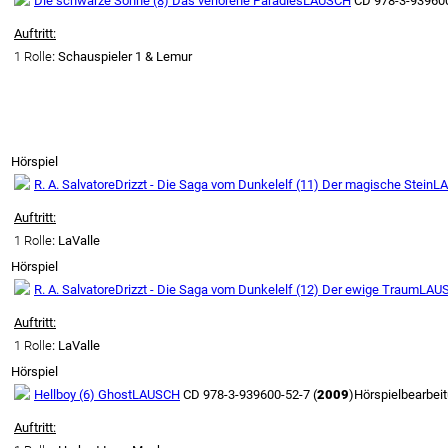
Die schwarze Sonne (8) Das verlorene Paradies
LAUSCH
CD 978-3-939600
Auftritt:
1 Rolle
: Schauspieler 1 & Lemur
Hörspiel
R. A. Salvatore
Drizzt - Die Saga vom Dunkelelf (11) Der magische Stein
L
Auftritt:
1 Rolle
: LaValle
Hörspiel
R. A. Salvatore
Drizzt - Die Saga vom Dunkelelf (12) Der ewige Traum
LAU
Auftritt:
1 Rolle
: LaValle
Hörspiel
Hellboy (6) Ghost
LAUSCH
CD 978-3-939600-52-7 (
2009
)
Hörspielbearbei
Auftritt: