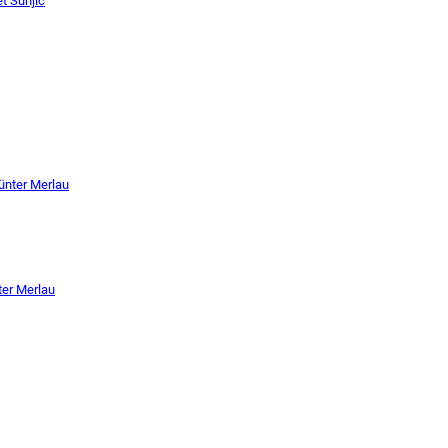
t Sunjic
ünter Merlau
er Merlau