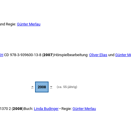
und Regie:
Günter Merlau
CH
CD 978-3-939600-13-8 (
2007
)
Hörspielbearbeitung:
Oliver Elias
und
Günter M
2008
(ca. 55-jährig)
1370 2 (
2008
)
Buch:
Linda Budinger
• Regie:
Günter Merlau