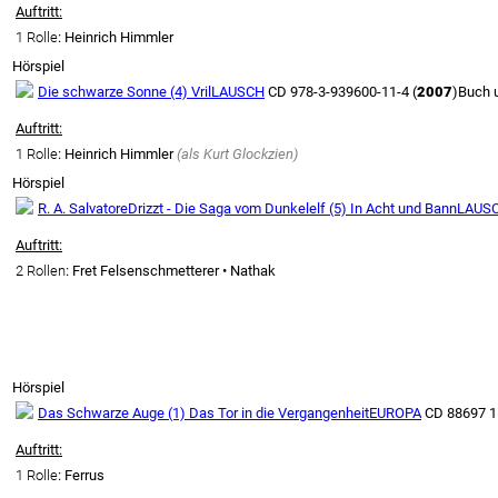
Auftritt:
1 Rolle
: Heinrich Himmler
Hörspiel
Die schwarze Sonne (4) Vril
LAUSCH
CD 978-3-939600-11-4 (
2007
)
Buch 
Auftritt:
1 Rolle
: Heinrich Himmler
(als
Kurt Glockzien
)
Hörspiel
R. A. Salvatore
Drizzt - Die Saga vom Dunkelelf (5) In Acht und Bann
LAUS
Auftritt:
2 Rollen
: Fret Felsenschmetterer • Nathak
Hörspiel
Das Schwarze Auge (1) Das Tor in die Vergangenheit
EUROPA
CD 88697 1
Auftritt:
1 Rolle
: Ferrus