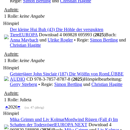
Regie:
Simon Bertling
und
Christian Hagitte
Auftritt:
1 Rolle
:
keine Angabe
Hörspiel
Der kleine Hui Buh (43) Die Höhle der verspukten
Tiere
EUROPA
Download 4 069828 695993 (
2025
)
Buch:
Anna Maybach
und
Ulrike Rogler
• Regie:
Simon Bertling
und
Christian Hagitte
Auftritt:
1 Rolle
:
keine Angabe
Hörspiel
Geisterjäger John Sinclair (187) Die Wölfin von Rom
LÜBBE
AUDIO
CD 978-3-7857-8787-8 (
2025
)
Hörspielbearbeitung:
Gerry Streberg
• Regie:
Simon Bertling
und
Christian Hagitte
Auftritt:
1 Rolle
: Julieta
2026
(ca. 47-jährig)
Hörspiel
Mika Grimm und Liv Kolmar
Mordwind Rügen (Fall 4) Im
Schatten der Todesvögel
EUROPA NEXT
Download 4
069829 588898 (
2026
)
Buch:
Mika Grimm
und
Liv Kolmar
•