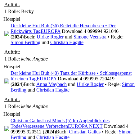
Auftritt:
1 Rolle
: Becky
Hörspiel
Der kleine Hui Buh (36) Rettet die Hexenbesen • Der
Rückwärts-Tag
EUROPA
Download 4 099994 921046
(
2024
)
Buch:
Ulrike Rogler
und
Simone Veenstra
• Regie:
Simon Bertling
und
Christian Hagitte
Auftritt:
1 Rolle
:
keine Angabe
Hörspiel
Der kleine Hui Buh (40) Tanz der Kürbisse • Schlossgespenst
für einen Tag
EUROPA
Download 4 099995 720419
(
2024
)
Buch:
Anna Maybach
und
Ulrike Rogler
• Regie:
Simon
Bertling
und
Christian Hagitte
Auftritt:
1 Rolle
:
keine Angabe
Hörspiel
Christian Gailus
Lost Minds (5) Im Augenblick des
Todes
Vergessene Verbrechen
EUROPA NEXT
Download 4
099995 920512 (
2024
)
Buch:
Christian Gailus
• Regie:
Simon
Bertling
und
Christian Hagitte