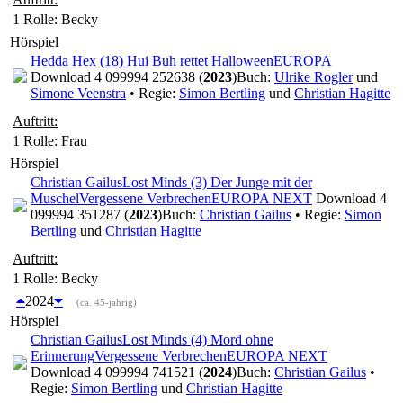
1 Rolle
: Becky
Hörspiel
Hedda Hex (18) Hui Buh rettet Halloween
EUROPA
Download 4 099994 252638 (
2023
)
Buch:
Ulrike Rogler
und
Simone Veenstra
• Regie:
Simon Bertling
und
Christian Hagitte
Auftritt:
1 Rolle
: Frau
Hörspiel
Christian Gailus
Lost Minds (3) Der Junge mit der
Muschel
Vergessene Verbrechen
EUROPA NEXT
Download 4
099994 351287 (
2023
)
Buch:
Christian Gailus
• Regie:
Simon
Bertling
und
Christian Hagitte
Auftritt:
1 Rolle
: Becky
2024
(ca. 45-jährig)
Hörspiel
Christian Gailus
Lost Minds (4) Mord ohne
Erinnerung
Vergessene Verbrechen
EUROPA NEXT
Download 4 099994 741521 (
2024
)
Buch:
Christian Gailus
•
Regie:
Simon Bertling
und
Christian Hagitte