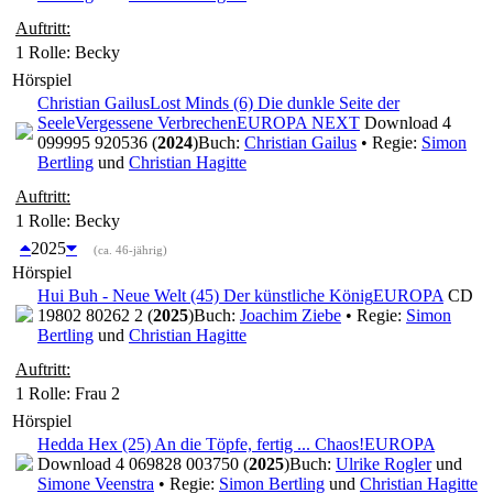
Auftritt:
1 Rolle
: Becky
Hörspiel
Christian Gailus
Lost Minds (6) Die dunkle Seite der
Seele
Vergessene Verbrechen
EUROPA NEXT
Download 4
099995 920536 (
2024
)
Buch:
Christian Gailus
• Regie:
Simon
Bertling
und
Christian Hagitte
Auftritt:
1 Rolle
: Becky
2025
(ca. 46-jährig)
Hörspiel
Hui Buh - Neue Welt (45) Der künstliche König
EUROPA
CD
19802 80262 2 (
2025
)
Buch:
Joachim Ziebe
• Regie:
Simon
Bertling
und
Christian Hagitte
Auftritt:
1 Rolle
: Frau 2
Hörspiel
Hedda Hex (25) An die Töpfe, fertig ... Chaos!
EUROPA
Download 4 069828 003750 (
2025
)
Buch:
Ulrike Rogler
und
Simone Veenstra
• Regie:
Simon Bertling
und
Christian Hagitte