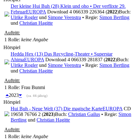
Der kleine Hui Buh (28) Klein und oho • Der verflixte 29.
Februar
EUROPA
Download 4 066339 226364 (
2022
)
Buch:
Ulrike Rogler
und
Simone Veenstra
• Regie:
Simon Bertling
und
Christian Hagitte
Auftritt:
1 Rolle
:
keine Angabe
Hörspiel
Hedda Hex (13) Das Recycling-Theater • Superstar
Ahima
EUROPA
Download 4 066339 281837 (
2022
)
Buch:
Ulrike Rogler
und
Simone Veenstra
• Regie:
Simon Bertling
und
Christian Hagitte
Auftritt:
1 Rolle
: Frau Bunmi
2023
(ca. 44-jährig)
Hörspiel
Hui Buh - Neue Welt (37) Die magische Karte
EUROPA
CD
19658 76766 2 (
2023
)
Buch:
Christian Gailus
• Regie:
Simon
Bertling
und
Christian Hagitte
Auftritt:
1 Rolle
:
keine Angabe