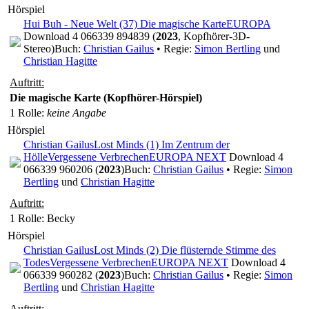
Hörspiel
Hui Buh - Neue Welt (37) Die magische Karte
EUROPA
Download 4 066339 894839 (
2023
, Kopfhörer-3D-
Stereo)
Buch:
Christian Gailus
• Regie:
Simon Bertling
und
Christian Hagitte
Auftritt:
Die magische Karte (Kopfhörer-Hörspiel)
1 Rolle
:
keine Angabe
Hörspiel
Christian Gailus
Lost Minds (1) Im Zentrum der
Hölle
Vergessene Verbrechen
EUROPA NEXT
Download 4
066339 960206 (
2023
)
Buch:
Christian Gailus
• Regie:
Simon
Bertling
und
Christian Hagitte
Auftritt:
1 Rolle
: Becky
Hörspiel
Christian Gailus
Lost Minds (2) Die flüsternde Stimme des
Todes
Vergessene Verbrechen
EUROPA NEXT
Download 4
066339 960282 (
2023
)
Buch:
Christian Gailus
• Regie:
Simon
Bertling
und
Christian Hagitte
Auftritt: