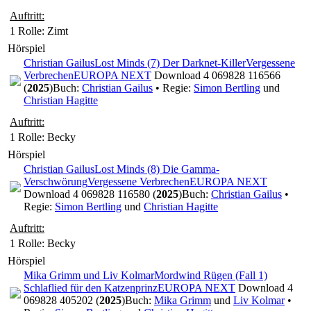
Auftritt:
1 Rolle
: Zimt
Hörspiel
Christian Gailus
Lost Minds (7) Der Darknet-Killer
Vergessene
Verbrechen
EUROPA NEXT
Download 4 069828 116566
(
2025
)
Buch:
Christian Gailus
• Regie:
Simon Bertling
und
Christian Hagitte
Auftritt:
1 Rolle
: Becky
Hörspiel
Christian Gailus
Lost Minds (8) Die Gamma-
Verschwörung
Vergessene Verbrechen
EUROPA NEXT
Download 4 069828 116580 (
2025
)
Buch:
Christian Gailus
•
Regie:
Simon Bertling
und
Christian Hagitte
Auftritt:
1 Rolle
: Becky
Hörspiel
Mika Grimm und Liv Kolmar
Mordwind Rügen (Fall 1)
Schlaflied für den Katzenprinz
EUROPA NEXT
Download 4
069828 405202 (
2025
)
Buch:
Mika Grimm
und
Liv Kolmar
•