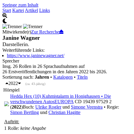
Springe zum Inhalt
Start
Kartei
Artikel
Links
Mitwirkende(r)
Zur Recherche
Janine Wagner
Darstellerin.
Weiterführende Links:
https://www.janinewagner.net/
Sprecher
Insg. 26 Rollen in 26 Sprachaufnahmen auf
26 Erstveröffentlichungen in den Jahren 2022 bis 2026.
Sortierung nach:
Jahren
•
Katalogen
•
Titeln
2022
(ca. 43-jährig)
Hörspiel
Hedda Hex (10) Kuhmistalarm in Honighausen • Die
verschwundenen Autos
EUROPA
CD 19439 97529 2
(
2022
)
Buch:
Ulrike Rogler
und
Simone Veenstra
• Regie:
Simon Bertling
und
Christian Hagitte
Auftritt:
1 Rolle
:
keine Angabe