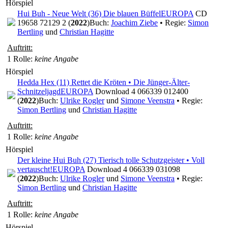
Hörspiel
Hui Buh - Neue Welt (36) Die blauen Büffel
EUROPA
CD
19658 72129 2 (
2022
)
Buch:
Joachim Ziebe
• Regie:
Simon
Bertling
und
Christian Hagitte
Auftritt:
1 Rolle
:
keine Angabe
Hörspiel
Hedda Hex (11) Rettet die Kröten • Die Jünger-Älter-
Schnitzeljagd
EUROPA
Download 4 066339 012400
(
2022
)
Buch:
Ulrike Rogler
und
Simone Veenstra
• Regie:
Simon Bertling
und
Christian Hagitte
Auftritt:
1 Rolle
:
keine Angabe
Hörspiel
Der kleine Hui Buh (27) Tierisch tolle Schutzgeister • Voll
vertauscht!
EUROPA
Download 4 066339 031098
(
2022
)
Buch:
Ulrike Rogler
und
Simone Veenstra
• Regie:
Simon Bertling
und
Christian Hagitte
Auftritt:
1 Rolle
:
keine Angabe
Hörspiel