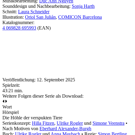
Musikbearbeitung:
Duc Anh Nguyen
Sounddesign und Nachbearbeitung:
Sonja Harth
Schnitt:
Laura Schneider
Illustration:
Oriol San Julián
,
COMICON Barcelona
Katalognummer:
4 069828 695993
(EAN)
Veröffentlichung: 12. September 2025
Spielzeit:
43:21 min.
Weitere Folgen dieser Serie als Download:
Wort
Hörspiel
Die Höhle der verspukten Tiere
Serienkonzept:
Hilla Fitzen
,
Ulrike Rogler
und
Simone Veenstra
•
Nach Motiven von
Eberhard Alexander-Burgh
Buch:
Ulrike Rogler
und
Anna Maybach
• Regie:
Simon Bertling