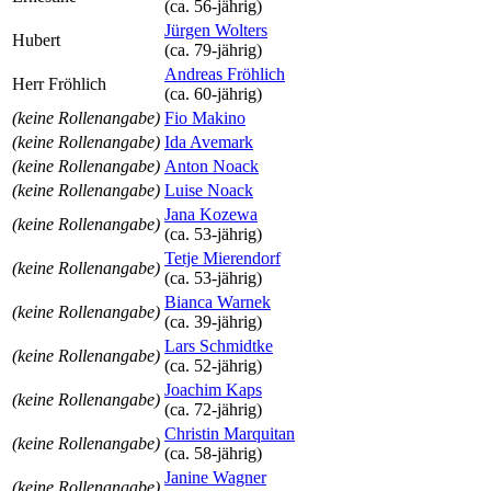
(ca. 56‑jährig)
Jürgen Wolters
Hubert
(ca. 79‑jährig)
Andreas Fröhlich
Herr Fröhlich
(ca. 60‑jährig)
(keine Rollenangabe)
Fio Makino
(keine Rollenangabe)
Ida Avemark
(keine Rollenangabe)
Anton Noack
(keine Rollenangabe)
Luise Noack
Jana Kozewa
(keine Rollenangabe)
(ca. 53‑jährig)
Tetje Mierendorf
(keine Rollenangabe)
(ca. 53‑jährig)
Bianca Warnek
(keine Rollenangabe)
(ca. 39‑jährig)
Lars Schmidtke
(keine Rollenangabe)
(ca. 52‑jährig)
Joachim Kaps
(keine Rollenangabe)
(ca. 72‑jährig)
Christin Marquitan
(keine Rollenangabe)
(ca. 58‑jährig)
Janine Wagner
(keine Rollenangabe)