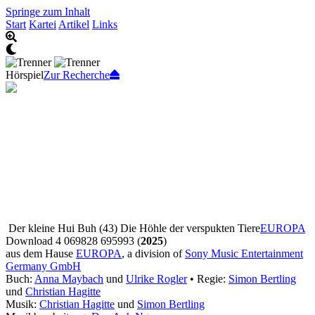
Springe zum Inhalt
Start
Kartei
Artikel
Links
Hörspiel
Zur Recherche
Der kleine Hui Buh (43) Die Höhle der verspukten Tiere
EUROPA
Download 4 069828 695993 (
2025
)
aus dem Hause
EUROPA
, a division of
Sony Music Entertainment
Germany GmbH
Buch:
Anna Maybach
und
Ulrike Rogler
• Regie:
Simon Bertling
und
Christian Hagitte
Musik:
Christian Hagitte
und
Simon Bertling