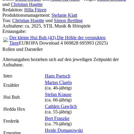
und
Christian Hagitte
Redaktion:
Hilla Fitzen
Produktionsmanagement:
Stefanie Klatt
Ton:
Christian Hagitte
und
Simon Bertling
Aufnahme:
ca. 2025, STIL Musik & Hörspiele
Erstausgabe:
Der kleine Hui Buh (43) Die Höhle der verspukten
Tiere
EUROPA Download 4 069828 695993 (2025)
Rollen und Darsteller
Altersangaben beziehen sich auf den jeweiligen
Zeitpunkt der
Aufnahme
.
Intro
Hans Paetsch
Marius Clarén
Erzähler
(ca. 46‑jährig)
Stefan Krause
Hui Buh
(ca. 66‑jährig)
Cathlen Gawlich
Hedda Hex
(ca. 55‑jährig)
Bert Franzke
Frederik
(ca. 79‑jährig)
Heide Domanowski
Ernestine