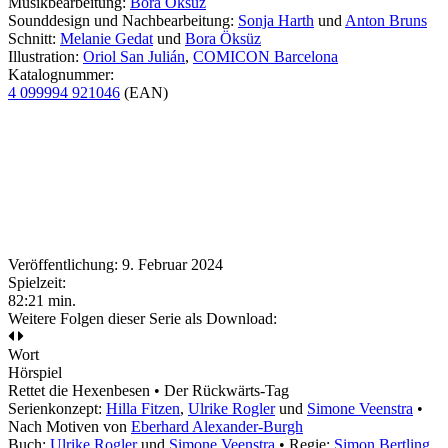
Musikbearbeitung:
Bora Öksüz
Sounddesign und Nachbearbeitung:
Sonja Harth
und
Anton Bruns
Schnitt:
Melanie Gedat
und
Bora Öksüz
Illustration:
Oriol San Julián
,
COMICON Barcelona
Katalognummer:
4 099994 921046
(EAN)
Veröffentlichung: 9. Februar 2024
Spielzeit:
82:21 min.
Weitere Folgen dieser Serie als Download:
Wort
Hörspiel
Rettet die Hexenbesen • Der Rückwärts-Tag
Serienkonzept:
Hilla Fitzen
,
Ulrike Rogler
und
Simone Veenstra
•
Nach Motiven von
Eberhard Alexander-Burgh
Buch:
Ulrike Rogler
und
Simone Veenstra
• Regie:
Simon Bertling