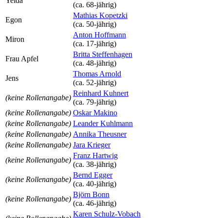
Yelda
(ca. 68‑jährig)
Mathias Kopetzki
Egon
(ca. 50‑jährig)
Anton Hoffmann
Miron
(ca. 17‑jährig)
Britta Steffenhagen
Frau Apfel
(ca. 48‑jährig)
Thomas Arnold
Jens
(ca. 52‑jährig)
Reinhard Kuhnert
(keine Rollenangabe)
(ca. 79‑jährig)
(keine Rollenangabe)
Oskar Makino
(keine Rollenangabe)
Leander Kuhlmann
(keine Rollenangabe)
Annika Theusner
(keine Rollenangabe)
Jara Krieger
Franz Hartwig
(keine Rollenangabe)
(ca. 38‑jährig)
Bernd Egger
(keine Rollenangabe)
(ca. 40‑jährig)
Björn Bonn
(keine Rollenangabe)
(ca. 46‑jährig)
Karen Schulz-Vobach