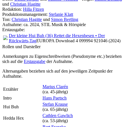
und
Christian Hagitte
Redaktion:
Hilla Fitzen
Produktionsmanagement:
Stefanie Klatt
Ton:
Christian Hagitte
und
Simon Bertling
Aufnahme:
ca. 2024, STIL Musik & Hörspiele
Erstausgabe:
Der kleine Hui Buh (36) Rettet die Hexenbesen • Der
Rückwärts-Tag
EUROPA Download 4 099994 921046 (2024)
Rollen und Darsteller
Anmerkungen zu Eigenschreibweisen (Pseudonyme etc.) beziehen
sich auf die
Erstausgabe
der Aufnahme
.
Altersangaben beziehen sich auf den jeweiligen
Zeitpunkt der
Aufnahme
.
Marius Clarén
Erzähler
(ca. 45‑jährig)
Intro
Hans Paetsch
Stefan Krause
Hui Buh
(ca. 65‑jährig)
Cathlen Gawlich
Hedda Hex
(ca. 53‑jährig)
Bert Franzke