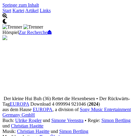
Springe zum Inhalt
Start
Kartei
Artikel
Links
Hörspiel
Zur Recherche
Der kleine Hui Buh (36) Rettet die Hexenbesen • Der Rückwärts-
Tag
EUROPA
Download 4 099994 921046 (
2024
)
aus dem Hause
EUROPA
, a division of
Sony Music Entertainment
Germany GmbH
Buch:
Ulrike Rogler
und
Simone Veenstra
• Regie:
Simon Bertling
und
Christian Hagitte
Musik:
Christian Hagitte
und
Simon Bertling