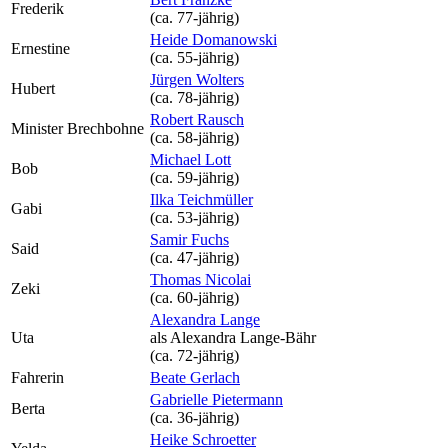
Frederik
(ca. 77‑jährig)
Heide Domanowski
Ernestine
(ca. 55‑jährig)
Jürgen Wolters
Hubert
(ca. 78‑jährig)
Robert Rausch
Minister Brechbohne
(ca. 58‑jährig)
Michael Lott
Bob
(ca. 59‑jährig)
Ilka Teichmüller
Gabi
(ca. 53‑jährig)
Samir Fuchs
Said
(ca. 47‑jährig)
Thomas Nicolai
Zeki
(ca. 60‑jährig)
Alexandra Lange
Uta
als
Alexandra Lange-Bähr
(ca. 72‑jährig)
Fahrerin
Beate Gerlach
Gabrielle Pietermann
Berta
(ca. 36‑jährig)
Heike Schroetter