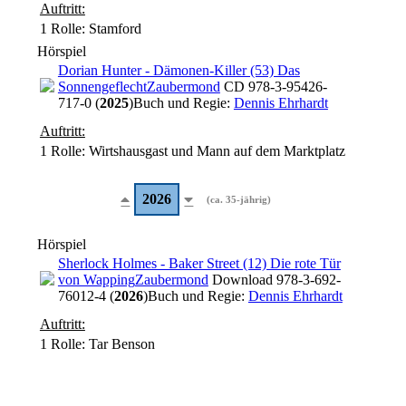
Auftritt:
1 Rolle
: Stamford
Hörspiel
Dorian Hunter - Dämonen-Killer (53) Das
Sonnengeflecht
Zaubermond
CD 978-3-95426-
717-0 (
2025
)
Buch und Regie:
Dennis Ehrhardt
Auftritt:
1 Rolle
: Wirtshausgast und Mann auf dem Marktplatz
2026
(ca. 35-jährig)
Hörspiel
Sherlock Holmes - Baker Street (12) Die rote Tür
von Wapping
Zaubermond
Download 978-3-692-
76012-4 (
2026
)
Buch und Regie:
Dennis Ehrhardt
Auftritt:
1 Rolle
: Tar Benson