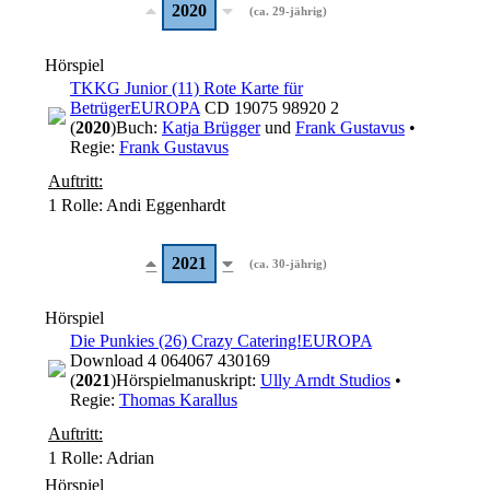
2020
(ca. 29-jährig)
Hörspiel
TKKG Junior (11) Rote Karte für
Betrüger
EUROPA
CD 19075 98920 2
(
2020
)
Buch:
Katja Brügger
und
Frank Gustavus
•
Regie:
Frank Gustavus
Auftritt:
1 Rolle
: Andi Eggenhardt
2021
(ca. 30-jährig)
Hörspiel
Die Punkies (26) Crazy Catering!
EUROPA
Download 4 064067 430169
(
2021
)
Hörspielmanuskript:
Ully Arndt Studios
•
Regie:
Thomas Karallus
Auftritt:
1 Rolle
: Adrian
Hörspiel