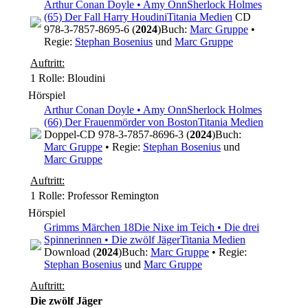
Arthur Conan Doyle • Amy Onn
Sherlock Holmes
(65) Der Fall Harry Houdini
Titania Medien
CD
978-3-7857-8695-6 (
2024
)
Buch:
Marc Gruppe
•
Regie:
Stephan Bosenius
und
Marc Gruppe
Auftritt:
1 Rolle
: Bloudini
Hörspiel
Arthur Conan Doyle • Amy Onn
Sherlock Holmes
(66) Der Frauenmörder von Boston
Titania Medien
Doppel-CD 978-3-7857-8696-3 (
2024
)
Buch:
Marc Gruppe
• Regie:
Stephan Bosenius
und
Marc Gruppe
Auftritt:
1 Rolle
: Professor Remington
Hörspiel
Grimms Märchen 18
Die Nixe im Teich • Die drei
Spinnerinnen • Die zwölf Jäger
Titania Medien
Download (
2024
)
Buch:
Marc Gruppe
• Regie:
Stephan Bosenius
und
Marc Gruppe
Auftritt:
Die zwölf Jäger