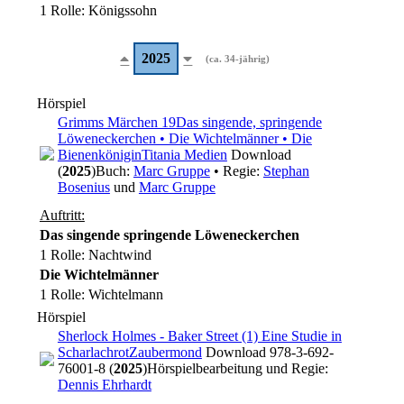
1 Rolle
: Königssohn
2025
(ca. 34-jährig)
Hörspiel
Grimms Märchen 19
Das singende, springende
Löweneckerchen • Die Wichtelmänner • Die
Bienenkönigin
Titania Medien
Download
(
2025
)
Buch:
Marc Gruppe
• Regie:
Stephan
Bosenius
und
Marc Gruppe
Auftritt:
Das singende springende Löweneckerchen
1 Rolle
: Nachtwind
Die Wichtelmänner
1 Rolle
: Wichtelmann
Hörspiel
Sherlock Holmes - Baker Street (1) Eine Studie in
Scharlachrot
Zaubermond
Download 978-3-692-
76001-8 (
2025
)
Hörspielbearbeitung und Regie:
Dennis Ehrhardt