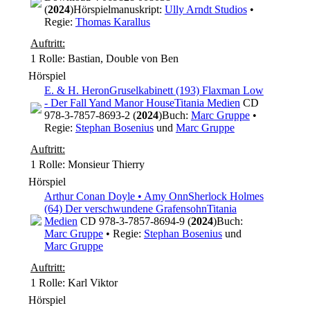
(
2024
)
Hörspielmanuskript:
Ully Arndt Studios
•
Regie:
Thomas Karallus
Auftritt:
1 Rolle
: Bastian, Double von Ben
Hörspiel
E. & H. Heron
Gruselkabinett (193) Flaxman Low
- Der Fall Yand Manor House
Titania Medien
CD
978-3-7857-8693-2 (
2024
)
Buch:
Marc Gruppe
•
Regie:
Stephan Bosenius
und
Marc Gruppe
Auftritt:
1 Rolle
: Monsieur Thierry
Hörspiel
Arthur Conan Doyle • Amy Onn
Sherlock Holmes
(64) Der verschwundene Grafensohn
Titania
Medien
CD 978-3-7857-8694-9 (
2024
)
Buch:
Marc Gruppe
• Regie:
Stephan Bosenius
und
Marc Gruppe
Auftritt:
1 Rolle
: Karl Viktor
Hörspiel