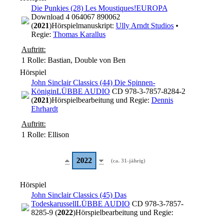
Die Punkies (28) Les Moustiques!
EUROPA
Download 4 064067 890062
(
2021
)
Hörspielmanuskript:
Ully Arndt Studios
•
Regie:
Thomas Karallus
Auftritt:
1 Rolle
: Bastian, Double von Ben
Hörspiel
John Sinclair Classics (44) Die Spinnen-
Königin
LÜBBE AUDIO
CD 978-3-7857-8284-2
(
2021
)
Hörspielbearbeitung und Regie:
Dennis
Ehrhardt
Auftritt:
1 Rolle
: Ellison
2022
(ca. 31-jährig)
Hörspiel
John Sinclair Classics (45) Das
Todeskarussell
LÜBBE AUDIO
CD 978-3-7857-
8285-9 (
2022
)
Hörspielbearbeitung und Regie: