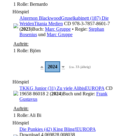
1 Rolle
: Bernardo
Hörspiel
Algernon Blackwood
Gruselkabinett (187) Die
Weiden
Titania Medien
CD 978-3-7857-8601-7
(
2023
)
Buch:
Marc Gruppe
• Regie:
Stephan
Bosenius
und
Marc Gruppe
Auftritt:
1 Rolle
: Björn
2024
(ca. 33-jährig)
Hörspiel
TKKG Junior (31) Zu viele Alibis
EUROPA
CD
19658 86018 2 (
2024
)
Buch und Regie:
Frank
Gustavus
Auftritt:
1 Rolle
: Ali Bi
Hörspiel
Die Punkies (42) King Bling!
EUROPA
Download 4 069828 008038