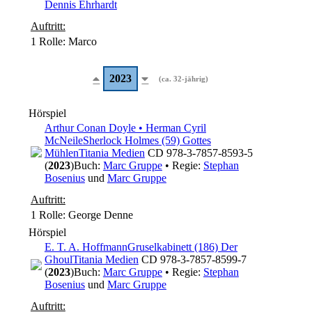
Dennis Ehrhardt
Auftritt:
1 Rolle
: Marco
2023
(ca. 32-jährig)
Hörspiel
Arthur Conan Doyle • Herman Cyril
McNeile
Sherlock Holmes (59) Gottes
Mühlen
Titania Medien
CD 978-3-7857-8593-5
(
2023
)
Buch:
Marc Gruppe
• Regie:
Stephan
Bosenius
und
Marc Gruppe
Auftritt:
1 Rolle
: George Denne
Hörspiel
E. T. A. Hoffmann
Gruselkabinett (186) Der
Ghoul
Titania Medien
CD 978-3-7857-8599-7
(
2023
)
Buch:
Marc Gruppe
• Regie:
Stephan
Bosenius
und
Marc Gruppe
Auftritt: