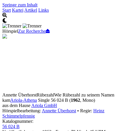
Springe zum Inhalt
Start
Kartei
Artikel
Links
Hörspiel
Zur Recherche
Annette Überhorst
Rübezahl
Wie Rübezahl zu seinem Namen
kam
Ariola-Athena
Single 56 024 B (
1962
, Mono)
aus dem Hause
Ariola GmbH
Hörspielbearbeitung:
Annette Überhorst
• Regie:
Heinz
Schimmelpfennig
Katalognummer:
56 024 B