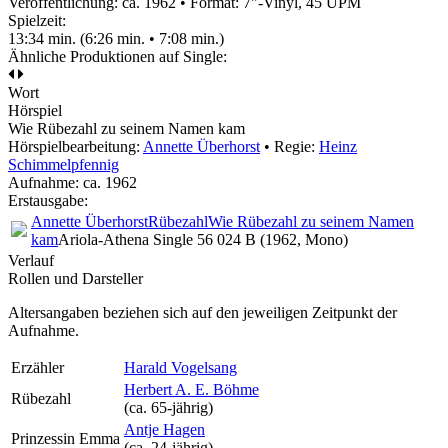
Veröffentlichung: ca. 1962
•
Format: 7"-Vinyl, 45 UPM
Spielzeit:
13:34 min. (6:26 min. • 7:08 min.)
Ähnliche Produktionen auf Single:
Wort
Hörspiel
Wie Rübezahl zu seinem Namen kam
Hörspielbearbeitung:
Annette Überhorst
• Regie:
Heinz
Schimmelpfennig
Aufnahme:
ca. 1962
Erstausgabe:
Annette Überhorst
Rübezahl
Wie Rübezahl zu seinem Namen
kam
Ariola-Athena Single 56 024 B (1962, Mono)
Verlauf
Rollen und Darsteller
Altersangaben beziehen sich auf den jeweiligen
Zeitpunkt der
Aufnahme
.
Erzähler
Harald Vogelsang
Herbert A. E. Böhme
Rübezahl
(ca. 65‑jährig)
Antje Hagen
Prinzessin Emma
(ca. 24‑jährig)