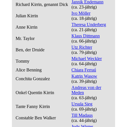
Jannik Endemann
Richard Kirrin, genannt Dick
(ca. 23‑jährig)
Ivo Möller
Julian Kirrin
(ca. 18‑jährig)
Theresa Underberg
Anne Kirrin
(ca. 21‑jährig)
Klaus Dittmann
Mr. Taylor
(ca. 66‑jährig)
Utz Richter
Ben, der Druide
(ca. 79‑jährig)
Michael Weckler
Tommy
(ca. 64‑jährig)
Alice Benning
Chiara Ferraú
Katrin Wasow
Conchita Gonzalez
(ca. 39‑jährig)
Andreas von der
Onkel Quentin Kirrin
Meden
(ca. 63‑jährig)
Ursula Sieg
Tante Fanny Kirrin
(ca. 69‑jährig)
Till Madaus
Constable Ben Walker
(ca. 44‑jährig)
Judy Winter