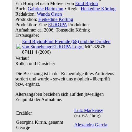
Ein Hörspiel nach Motiven von
Enid Blyton
Buch:
Gabriele Hartmann
• Regie:
Heikedine Körting
Redaktion:
Wanda Osten
Produktion:
Heikedine Körting
Produktion: Eine
EUROPA
Produktion
Aufnahme:
ca. 2006, Tonstudio Körting
Erstausgabe:
Enid Blyton
Fünf Freunde (68) und die Druiden
von Stonehenge
EUROPA Logo!
MC 82876
87411 4 (2006)
Verlauf
Rollen und Darsteller
Die Besetzung ist in der
Reihenfolge ihres Auftretens
sortiert und wurde - soweit uns möglich -
überprüft
bzw. ergänzt
.
Altersangaben beziehen sich auf den jeweiligen
Zeitpunkt der Aufnahme
.
Lutz Mackensy
Erzähler
(ca. 62‑jährig)
Georgina Kirrin, genannt
Alexandra Garcia
George