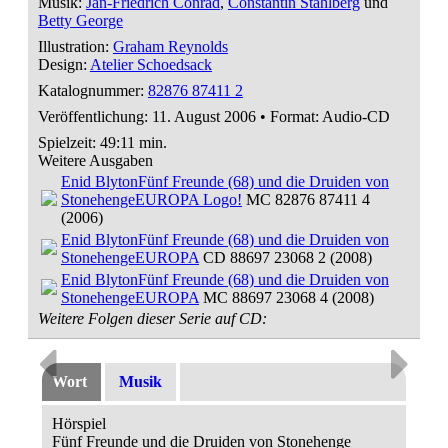
Musik:
Jan-Friedrich Conrad
,
Constantin Stahlberg
und
Betty George
Illustration:
Graham Reynolds
Design:
Atelier Schoedsack
Katalognummer:
82876 87411 2
Veröffentlichung: 11. August 2006
•
Format: Audio-CD
Spielzeit:
49:11 min.
Weitere Ausgaben
Enid Blyton
Fünf Freunde (68) und die Druiden von
Stonehenge
EUROPA Logo!
MC 82876 87411 4
(2006)
Enid Blyton
Fünf Freunde (68) und die Druiden von
Stonehenge
EUROPA
CD 88697 23068 2 (2008)
Enid Blyton
Fünf Freunde (68) und die Druiden von
Stonehenge
EUROPA
MC 88697 23068 4 (2008)
Weitere Folgen dieser Serie auf CD:
Wort
Musik
Hörspiel
Fünf Freunde und die Druiden von Stonehenge