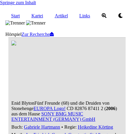
Springe zum Inhalt
Start
Kartei
Artikel
Links
Hörspiel
Zur Recherche
Enid Blyton
Fünf Freunde (68) und die Druiden von
Stonehenge
EUROPA Logo!
CD 82876 87411 2 (
2006
)
aus dem Hause
SONY BMG MUSIC
ENTERTAINMENT (GERMANY) GmbH
Buch:
Gabriele Hartmann
• Regie:
Heikedine Körting