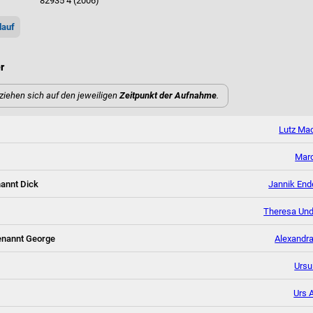
82935 4 (2006)
lauf
er
ziehen sich auf den jeweiligen
Zeitpunkt der Aufnahme
.
Lutz Ma
Marc
nannt Dick
Jannik En
Theresa Und
genannt George
Alexandra
Ursu
Urs A