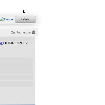
Zur Recherche
o!
CD 82876 82935 2