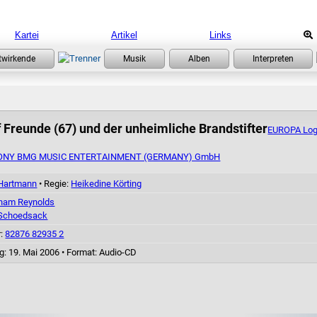
Kartei
Artikel
Links
 Freunde (67) und der unheimliche Brandstifter
EUROPA Log
ONY BMG MUSIC ENTERTAINMENT (GERMANY) GmbH
 Hartmann
• Regie:
Heikedine Körting
ham Reynolds
r Schoedsack
r:
82876 82935 2
g: 19. Mai 2006
•
Format: Audio-CD