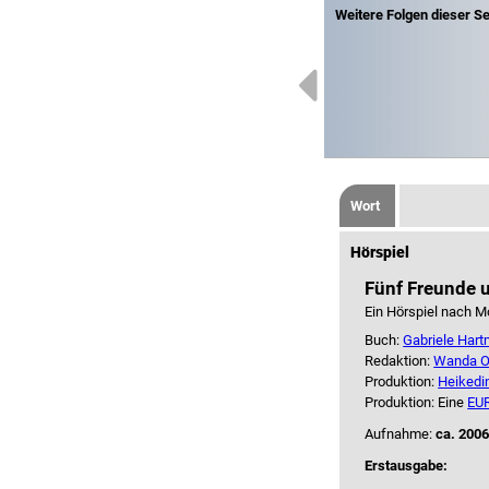
Weitere Folgen dieser Se
Wort
Hörspiel
Fünf Freunde u
Ein Hörspiel nach M
Buch:
Gabriele Har
Redaktion:
Wanda O
Produktion:
Heikedi
Produktion: Eine
EU
Aufnahme:
ca. 2006
Erstausgabe: