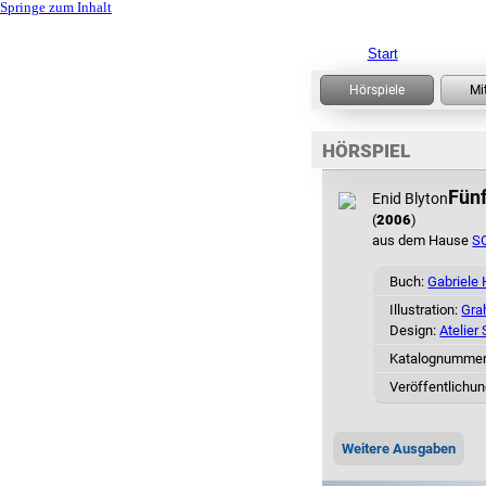
Springe zum Inhalt
Start
HÖRSPIEL
Fünf
Enid Blyton
(
2006
)
aus dem Hause
S
Buch:
Gabriele
Illustration:
Gra
Design:
Atelie
Katalognumme
Veröffentlichun
Weitere Ausgaben