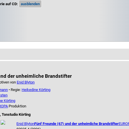
rie auf CD:
nd der unheimliche Brandstifter
otiven von
Enid Blyton
tmann
• Regie:
Heikedine Körting
sten
ne Körting
ROPA
Produktion
, Tonstudio Körting
Enid Blyton
Fünf Freunde (67) und der unheimliche Brandstifter
EUROP