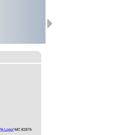
A Logo!
MC 82876