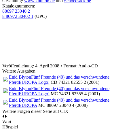
Gestaltung:
www.kbundb.de
und
Schoedsack.de
Katalognummern:
88697 23040 2
8 86972 30402 1
(UPC)
Veröffentlichung: 4. April 2008
•
Format: Audio-CD
Weitere Ausgaben
Enid Blyton
Fünf Freunde (40) und das verschwundene
Pferd
EUROPA Logo!
CD 74321 82555 2 (2001)
Enid Blyton
Fünf Freunde (40) und das verschwundene
Pferd
EUROPA Logo!
MC 74321 82555 4 (2001)
Enid Blyton
Fünf Freunde (40) und das verschwundene
Pferd
EUROPA
MC 88697 23040 4 (2008)
Weitere Folgen dieser Serie auf CD:
Wort
Hörspiel