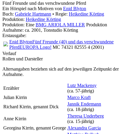
Fünf Freunde und das verschwundene Pferd
Ein Hörspiel nach Motiven von
Enid Blyton
Buch:
Gabriele Hartmann
• Regie:
Heikedine Körting
Produktion:
Heikedine Körting
Produktion: Eine
BMG ARIOLA MILLER
Produktion
Aufnahme:
ca. 2001, Tonstudio Körting
Erstausgabe:
Enid Blyton
Fünf Freunde (40) und das verschwundene
Pferd
EUROPA Logo!
MC 74321 82555 4 (2001)
Verlauf
Rollen und Darsteller
Altersangaben beziehen sich auf den jeweiligen
Zeitpunkt der
Aufnahme
.
Lutz Mackensy
Erzähler
(ca. 57‑jährig)
Julian Kirrin
Marco Kraft
Jannik Endemann
Richard Kirrin, genannt Dick
(ca. 18‑jährig)
Theresa Underberg
Anne Kirrin
(ca. 15‑jährig)
Georgina Kirrin, genannt George
Alexandra Garcia