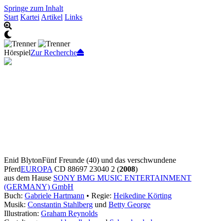
Springe zum Inhalt
Start
Kartei
Artikel
Links
Hörspiel
Zur Recherche
Enid Blyton
Fünf Freunde (40) und das verschwundene
Pferd
EUROPA
CD 88697 23040 2 (
2008
)
aus dem Hause
SONY BMG MUSIC ENTERTAINMENT
(GERMANY) GmbH
Buch:
Gabriele Hartmann
• Regie:
Heikedine Körting
Musik:
Constantin Stahlberg
und
Betty George
Illustration:
Graham Reynolds