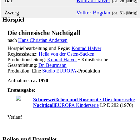
Bär
Konrad Halver
(ca. 26‑jährig)
Zwerg
Volker Bogdan
(ca. 31‑jährig)
Hörspiel
Die chinesische Nachtigall
nach
Hans Christian Andersen
Hörspielbearbeitung und Regie:
Konrad Halver
Regieassistenz:
Hella von der Osten-Sacken
Produktionsleitung:
Konrad Halver
• Künstlerische
Gesamtleitung:
Dr. Beurmann
Produktion: Eine
Studio EUROPA
-Produktion
Aufnahme:
ca. 1970
Erstausgabe:
Schneeweißchen und Rosenrot • Die chinesische
Nachtigall
EUROPA Kinderserie
LP E 282 (1970)
Verlauf
Rollen und Darsteller