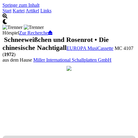
Springe zum Inhalt
Start
Kartei
Artikel
Links
Hörspiel
Zur Recherche
Schneeweißchen und Rosenrot • Die
chinesische Nachtigall
EUROPA MusiCassette
MC 4107
(
1972
)
aus dem Hause
Miller International Schallplatten GmbH