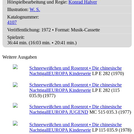
Hörspielbearbeitung und Regie:
Konrad Halver
Illustration:
W. S.
Katalognummer:
4107
Veröffentlichung: 1972
•
Format: Musik-Cassette
Spielzeit:
36:44 min. (16:03 min. • 20:41 min.)
Weitere Ausgaben
Schneeweißchen und Rosenrot • Die chinesische
Nachtigall
EUROPA Kinderserie
LP E 282 (1970)
Schneeweißchen und Rosenrot • Die chinesische
Nachtigall
EUROPA Kinderserie
LP E 282 (115
035.9) (1977)
Schneeweißchen und Rosenrot • Die chinesische
Nachtigall
EUROPA JUGEND
MC 515 035.3 (1977)
Schneeweißchen und Rosenrot • Die chinesische
Nachtigall
EUROPA Kinderserie
LP 115 035.9 (1978)