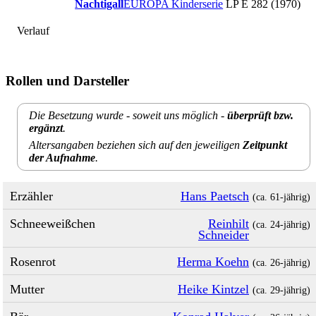
Nachtigall
EUROPA Kinderserie
LP E 282 (1970)
Verlauf
Rollen und Darsteller
Die Besetzung wurde - soweit uns möglich -
überprüft bzw.
ergänzt
.
Altersangaben beziehen sich auf den jeweiligen
Zeitpunkt
der Aufnahme
.
Erzähler
Hans Paetsch
(ca. 61‑jährig)
Schneeweißchen
Reinhilt
(ca. 24‑jährig)
Schneider
Rosenrot
Herma Koehn
(ca. 26‑jährig)
Mutter
Heike Kintzel
(ca. 29‑jährig)