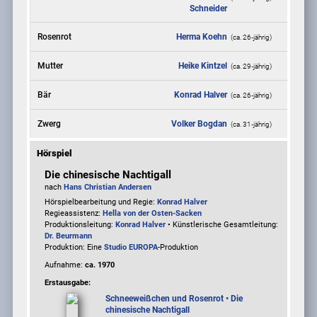
Schneider
Rosenrot
Herma Koehn
(ca. 26‑jährig)
Mutter
Heike Kintzel
(ca. 29‑jährig)
Bär
Konrad Halver
(ca. 26‑jährig)
Zwerg
Volker Bogdan
(ca. 31‑jährig)
Hörspiel
Die chinesische Nachtigall
nach
Hans Christian Andersen
Hörspielbearbeitung und Regie:
Konrad Halver
Regieassistenz:
Hella von der Osten-Sacken
Produktionsleitung:
Konrad Halver
• Künstlerische Gesamtleitung:
Dr. Beurmann
Produktion: Eine
Studio EUROPA
-Produktion
Aufnahme:
ca. 1970
Erstausgabe:
Schneeweißchen und Rosenrot • Die
chinesische Nachtigall