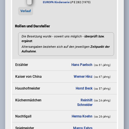
EUROPA Kinderserie
LP E 282 (1970)
Verlauf
Rollen und Darsteller
Die Besetzung wurde - soweit uns möglich -
überprüft bzw.
ergänzt
.
Altersangaben beziehen sich auf den jeweiligen
Zeitpunkt der
Aufnahme
.
Erzähler
Hans Paetsch
(ca. 61‑jährig)
Kaiser von China
Werner Hinz
(ca. 67‑jährig)
Haushofmeister
Horst Beck
(ca. 57‑jährig)
Küchenmädchen
Reinhilt
(ca. 24‑jährig)
Schneider
Nachtigall
Herma Koehn
(ca. 26‑jährig)
Spielmeister
Marco Fehrs