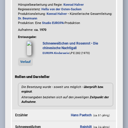
Hörspielbearbeitung und Regie:
Konrad Halver
Regieassistenz:
Hella von der Osten-Sacken
Produktionsleitung:
Konrad Halver
• Künstlerische Gesamtleitung:
Dr. Beurmann
Produktion: Eine
Studio EUROPA
-Produktion
Aufnahme:
ca. 1970
Erstausgabe:
Schneeweißchen und Rosenrot • Die
chinesische Nachtigall
EUROPA Kinderserie
LP E 282 (1970)
Verlauf
Rollen und Darsteller
Die Besetzung wurde - soweit uns möglich -
überprüft bzw.
ergänzt
.
Altersangaben beziehen sich auf den jeweiligen
Zeitpunkt der
Aufnahme
.
Erzähler
Hans Paetsch
(ca. 61‑jährig)
Schneeweißchen
Reinhilt
(ca. 24‑jährig)