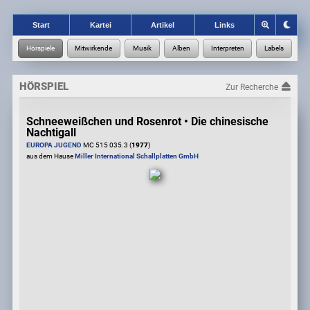
Start
Kartei
Artikel
Links
HÖRSPIEL
Zur Recherche
Schneeweißchen und Rosenrot • Die chinesische
Nachtigall
EUROPA JUGEND
MC 515 035.3 (
1977
)
aus dem Hause
Miller International Schallplatten GmbH