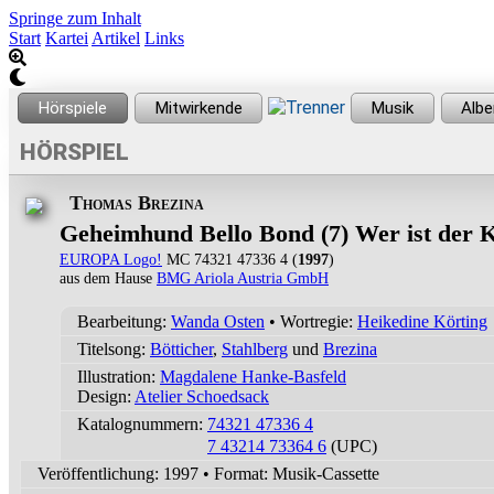
Springe zum Inhalt
Start
Kartei
Artikel
Links
HÖRSPIEL
Thomas Brezina
Geheimhund Bello Bond (7) Wer ist der
EUROPA Logo!
MC 74321 47336 4 (
1997
)
aus dem Hause
BMG Ariola Austria GmbH
Bearbeitung:
Wanda Osten
• Wortregie:
Heikedine Körting
Titelsong:
Bötticher
,
Stahlberg
und
Brezina
Illustration:
Magdalene Hanke-Basfeld
Design:
Atelier Schoedsack
Katalognummern:
74321 47336 4
7 43214 73364 6
(UPC)
Veröffentlichung: 1997
•
Format: Musik-Cassette