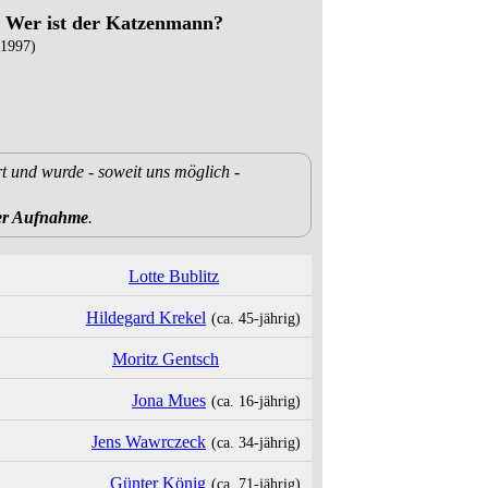
 Wer ist der Katzenmann?
1997)
rt und wurde - soweit uns möglich -
der Aufnahme
.
Lotte Bublitz
Hildegard Krekel
(ca. 45‑jährig)
Moritz Gentsch
Jona Mues
(ca. 16‑jährig)
Jens Wawrczeck
(ca. 34‑jährig)
Günter König
(ca. 71‑jährig)