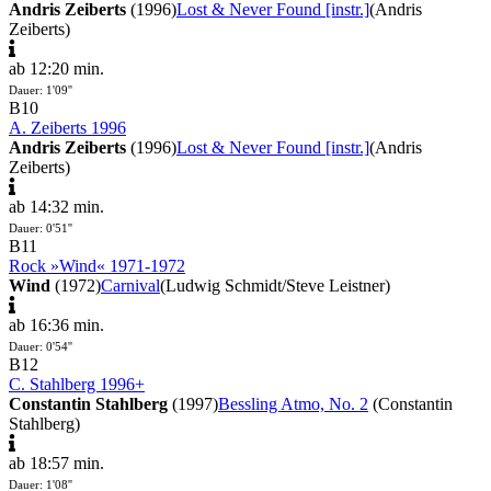
Andris Zeiberts
(1996)
Lost & Never Found [instr.]
(Andris
Zeiberts)
ab 12:20 min.
Dauer: 1'09''
B10
A. Zeiberts 1996
Andris Zeiberts
(1996)
Lost & Never Found [instr.]
(Andris
Zeiberts)
ab 14:32 min.
Dauer: 0'51''
B11
Rock »Wind« 1971-1972
Wind
(1972)
Carnival
(Ludwig Schmidt/Steve Leistner)
ab 16:36 min.
Dauer: 0'54''
B12
C. Stahlberg 1996+
Constantin Stahlberg
(1997)
Bessling Atmo, No. 2
(Constantin
Stahlberg)
ab 18:57 min.
Dauer: 1'08''