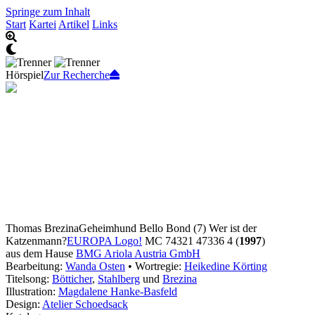
Springe zum Inhalt
Start
Kartei
Artikel
Links
Hörspiel
Zur Recherche
Thomas Brezina
Geheimhund Bello Bond (7) Wer ist der
Katzenmann?
EUROPA Logo!
MC 74321 47336 4 (
1997
)
aus dem Hause
BMG Ariola Austria GmbH
Bearbeitung:
Wanda Osten
• Wortregie:
Heikedine Körting
Titelsong:
Bötticher
,
Stahlberg
und
Brezina
Illustration:
Magdalene Hanke-Basfeld
Design:
Atelier Schoedsack