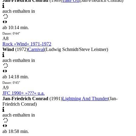
Jan-Friedrich Conrad
(1989)
Take Off
(Jan-Friedrich Conrad)
auch enthalten in
ab 10:14 min.
Dauer: 0'44''
A8
Rock »Wind« 1971-1972
Wind
(1972)
Carnival
(Ludwig Schmidt/Steve Leistner)
auch enthalten in
ab 14:18 min.
Dauer: 0'45''
A9
JFC 1990+ »???« u.a.
Jan-Friedrich Conrad
(1991)
Lightning And Thunder
(Jan-
Friedrich Conrad)
auch enthalten in
ab 18:58 min.