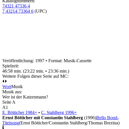
Katalognummern:
74321 47336 4
7 43214 73364 6
(UPC)
Veröffentlichung: 1997
•
Format: Musik-Cassette
Spielzeit:
46:58 min. (23:22 min. • 23:36 min.)
Weitere Folgen dieser Serie auf MC:
Wort
Musik
Musik aus:
Wer ist der Katzenmann?
Seite A
A1
E. Bötticher 1984+
•
C. Stahlberg 1996+
Ernst Bötticher mit Constantin Stahlberg
(1996)
Bello Bond-
Titelsong
(Ernst Bötticher/Constantin Stahlberg/Thomas Brezina)