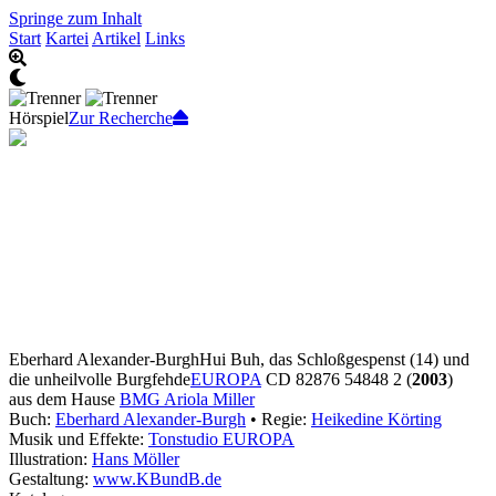
Springe zum Inhalt
Start
Kartei
Artikel
Links
Hörspiel
Zur Recherche
Eberhard Alexander-Burgh
Hui Buh, das Schloßgespenst (14) und
die unheilvolle Burgfehde
EUROPA
CD 82876 54848 2 (
2003
)
aus dem Hause
BMG Ariola Miller
Buch:
Eberhard Alexander-Burgh
• Regie:
Heikedine Körting
Musik und Effekte:
Tonstudio EUROPA
Illustration:
Hans Möller
Gestaltung:
www.KBundB.de