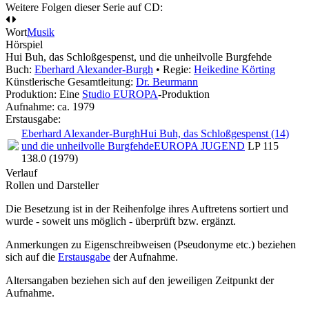
Weitere Folgen dieser Serie auf CD:
Wort
Musik
Hörspiel
Hui Buh, das Schloßgespenst, und die unheilvolle Burgfehde
Buch:
Eberhard Alexander-Burgh
• Regie:
Heikedine Körting
Künstlerische Gesamtleitung:
Dr. Beurmann
Produktion: Eine
Studio EUROPA
-Produktion
Aufnahme:
ca. 1979
Erstausgabe:
Eberhard Alexander-Burgh
Hui Buh, das Schloßgespenst (14)
und die unheilvolle Burgfehde
EUROPA JUGEND
LP 115
138.0 (1979)
Verlauf
Rollen und Darsteller
Die Besetzung ist in der
Reihenfolge ihres Auftretens
sortiert und
wurde - soweit uns möglich -
überprüft bzw. ergänzt
.
Anmerkungen zu Eigenschreibweisen (Pseudonyme etc.) beziehen
sich auf die
Erstausgabe
der Aufnahme
.
Altersangaben beziehen sich auf den jeweiligen
Zeitpunkt der
Aufnahme
.