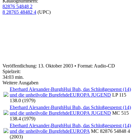
Katalognummern:
82876 54848 2
8 28765 48482 4
(UPC)
Veröffentlichung: 13. Oktober 2003
•
Format: Audio-CD
Spielzeit:
34:03 min.
Weitere Ausgaben
Eberhard Alexander-Burgh
Hui Buh, das Schloßgespenst (14)
und die unheilvolle Burgfehde
EUROPA JUGEND
LP 115
138.0 (1979)
Eberhard Alexander-Burgh
Hui Buh, das Schloßgespenst (14)
und die unheilvolle Burgfehde
EUROPA JUGEND
MC 515
138.4 (1979)
Eberhard Alexander-Burgh
Hui Buh, das Schloßgespenst (14)
und die unheilvolle Burgfehde
EUROPA
MC 82876 54848 4
(2003)